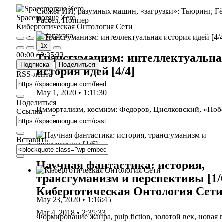
Сюжет ИИ, разум­ных машин, «загруз­ки»: Тью­ринг, Гё
Spacemorgue Zero
Рас­сел, Поппер
Кибер­го­ти­че­ская Онто­ло­гия Сети
Play
Pause
1x
Episode
Episode
Mute/Unmute
Rewind
Fast
00:00
/
2:35:33
Трансгуманизм: интеллектуальна
Episode
10
Forward
Подписка
Поделиться
Seconds
30
история идей [4/4]
seconds
RSS-лен­та
May 1, 2020 • 1:11:30
Поделиться
Иммор­та­лизм, кос­мизм: Федо­ров, Циол­ков­ский, «Побе
Ссылка
над Солнцем»
Вставить
Научная фантастика: история,
трансгуманизм и перспективы [1/
Киберготическая Онтология Сет
May 23, 2020 • 1:16:45
Mar 4, 2018 • 2:35:33
Фор­ми­ро­ва­ние жан­ра, pulp fiction, золо­той век, новая 