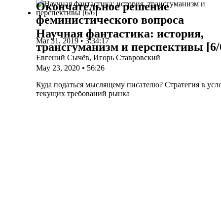
Окончательное решение
феминистического вопроса
Научная фантастика: история,
Mar 31, 2019 • 3:34:17
трансгуманизм и перспективы [6/
Евге­ний Сычёв, Игорь Ставровский
May 23, 2020 • 56:26
Куда подать­ся мыс­ля­ще­му писа­те­лю? Стра­те­гия в усло
теку­щих тре­бо­ва­ний рынка