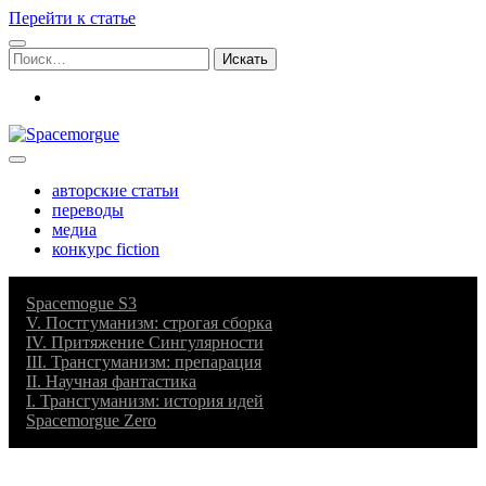
Перейти к статье
Поиск:
vk
Spacemorgue
авторские статьи
переводы
медиа
конкурс fiction
Spacemogue S3
V. Постгуманизм: строгая сборка
IV. Притяжение Сингулярности
III. Трансгуманизм: препарация
II. Научная фантастика
I. Трансгуманизм: история идей
Spacemorgue Zero