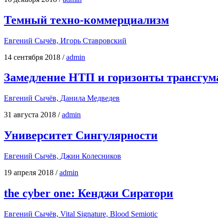
Темный техно-коммерциализм
Евге­ний Сычёв, Игорь Ставровский
14 сентября 2018
/
admin
Замедление НТП и горизонты трансгум
Евге­ний Сычёв, Дани­ла Медведев
31 августа 2018
/
admin
Университет Сингулярности
Евге­ний Сычёв, Джин Колесников
19 апреля 2018
/
admin
the cyber one: Кенджи Сиратори
Евге­ний Сычёв, Vital Signature, Blood Semiotic