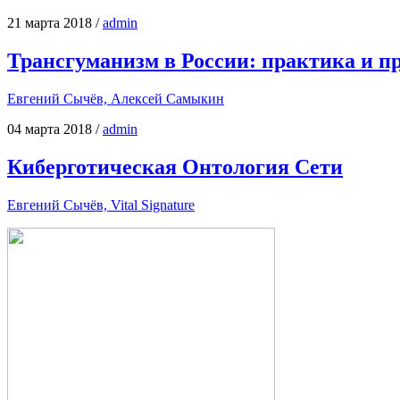
21 марта 2018
/
admin
Трансгуманизм в России: практика и п
Евге­ний Сычёв, Алек­сей Самыкин
04 марта 2018
/
admin
Киберготическая Онтология Сети
Евге­ний Сычёв, Vital Signature