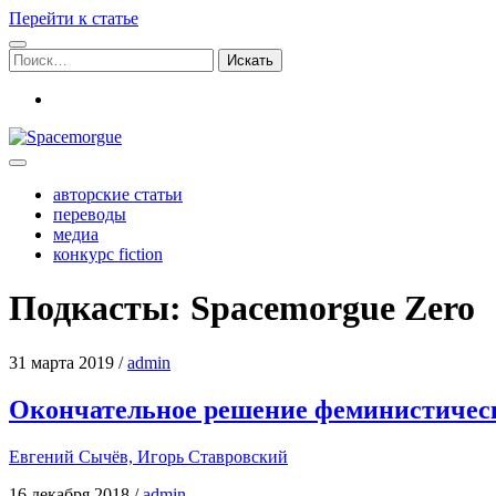
Перейти к статье
Поиск:
vk
Spacemorgue
авторские статьи
переводы
медиа
конкурс fiction
Подкасты:
Spacemorgue Zero
31 марта 2019
/
admin
Окончательное решение феминистическ
Евге­ний Сычёв, Игорь Ставровский
16 декабря 2018
/
admin