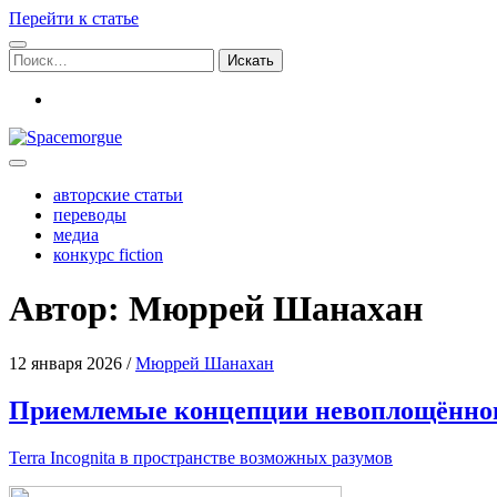
Перейти к статье
Поиск:
vk
Spacemorgue
авторские статьи
переводы
медиа
конкурс fiction
Автор: Мюррей Шанахан
12 января 2026
/
Мюррей Шанахан
Приемлемые концепции невоплощённо
Terra Incognita в про­стран­стве воз­мож­ных разумов