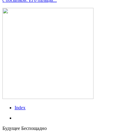
с посып­кой. Его пальцы...
Index
vk
Будущее Беспощадно