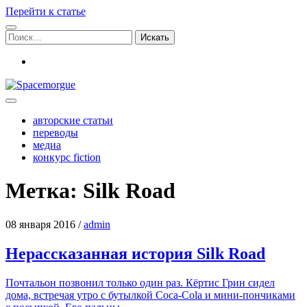
Перейти к статье
Поиск:
vk
Spacemorgue
авторские статьи
переводы
медиа
конкурс fiction
Метка:
Silk Road
08 января 2016
/
admin
Нерассказанная история Silk Road
Поч­та­льон позво­нил толь­ко один раз. Кёр­тис Грин сидел
дома, встре­чая утро с бутыл­кой Coca-Cola и мини-пон­чи­ка­ми