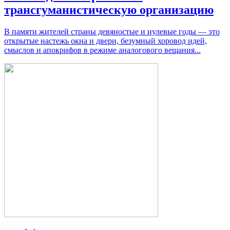
трансгуманистическую организацию
В памя­ти жите­лей стра­ны девя­но­стые и нуле­вые годы — это
откры­тые настежь окна и две­ри, безум­ный хоро­вод идей,
смыс­лов и апо­кри­фов в режи­ме ана­ло­го­во­го вещания...