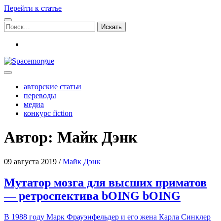
Перейти к статье
Поиск:
vk
Spacemorgue
авторские статьи
переводы
медиа
конкурс fiction
Автор: Майк Дэнк
09 августа 2019
/
Майк Дэнк
Мутатор мозга для высших приматов
— ретроспектива bOING bOING
В 1988 году Марк Фрау­эн­фель­дер и его жена Кар­ла Син­клер