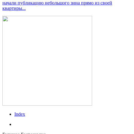
нача­ли пуб­ли­ка­цию неболь­шо­го зина пря­мо из сво­ей
квартиры...
Index
vk