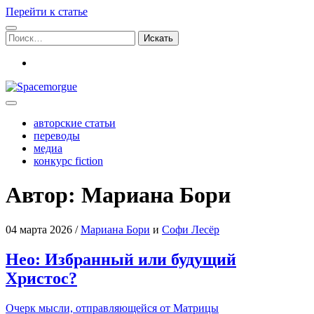
Перейти к статье
Поиск:
vk
Spacemorgue
авторские статьи
переводы
медиа
конкурс fiction
Автор: Мариана Бори
04 марта 2026
/
Мариана Бори
и
Софи Лесёр
Нео: Избранный или будущий
Христос?
Очерк мыс­ли, отправ­ля­ю­щей­ся от Матрицы