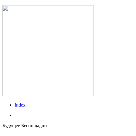
Index
vk
Будущее Беспощадно