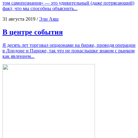
том само­по­зна­ния» — это уди­ви­тель­ный (даже потря­са­ю­щий)
факт, что мы спо­соб­ны объяснить...
31 августа 2019
/
Эли Аяш
В центре события
Я десять лет тор­го­вал опци­о­на­ми на бир­же, про­во­дя опе­ра­ции
в Лон­доне и Пари­же, так что не пона­слыш­ке зна­ком с рын­ком
как явлением...