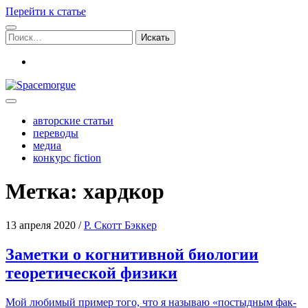
Перейти к статье
Поиск:
vk
Spacemorgue
авторские статьи
переводы
медиа
конкурс fiction
Метка:
хардкор
13 апреля 2020
/
Р. Скотт Бэккер
Заметки о когнитивной биологии
теоретической физики
Мой люби­мый при­мер того, что я назы­ваю «постыд­ным фак­