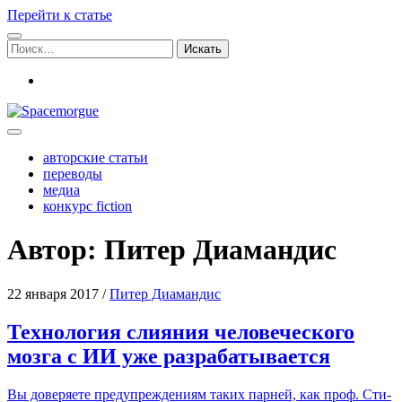
Перейти к статье
Поиск:
vk
Spacemorgue
авторские статьи
переводы
медиа
конкурс fiction
Автор: Питер Диамандис
22 января 2017
/
Питер Диамандис
Технология слияния человеческого
мозга с ИИ уже разрабатывается
Вы дове­ря­е­те пре­ду­пре­жде­ни­ям таких пар­ней, как проф. Сти­