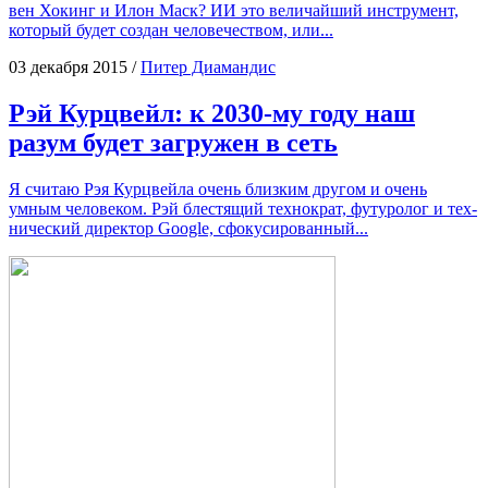
вен Хокинг и Илон Маск? ИИ это вели­чай­ший инстру­мент,
кото­рый будет создан чело­ве­че­ством, или...
03 декабря 2015
/
Питер Диамандис
Рэй Курцвейл: к 2030-му году наш
разум будет загружен в сеть
Я счи­таю Рэя Курцвей­ла очень близ­ким дру­гом и очень
умным чело­ве­ком. Рэй бле­стя­щий тех­но­крат, футу­ро­лог и тех­
ни­че­ский дирек­тор Google, сфокусированный...