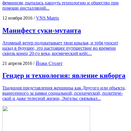
фе­ми­низм, пыта­лась хак­нуть тех­но­ло­гию и обще­ство при
помо­щи инсталляций...
12 ноября 2016
/
VNS Matrix
Манифест суки-мутанта
Атом­ный ветер под­хва­ты­ва­ет твои кры­лья, и тебя уно­сит
назад в буду­щее, это насто­я­щее путе­ше­ствие во вре­ме­ни
сквозь конец 20-го века, кос­ми­че­ский кейс...
21 апреля 2016
/
Йожи Столет
Гендер и технология: явление киборга
Тра­ди­ция пред­став­ле­ния жен­щи­ны как Дру­го­го или объ­ек­та,
выне­сен­но­го за рам­ки соци­аль­ной, пси­хи­че­ской, поли­ти­че­
ской и даже телес­ной жиз­ни, Энгельс связывал...