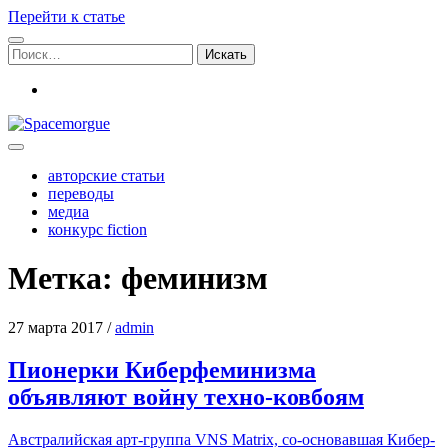
Перейти к статье
Поиск:
vk
Spacemorgue
авторские статьи
переводы
медиа
конкурс fiction
Метка:
феминизм
27 марта 2017
/
admin
Пионерки Киберфеминизма
объявляют войну техно-ковбоям
Австра­лий­ская арт-груп­па VNS Matrix, со-осно­вав­шая Кибер­