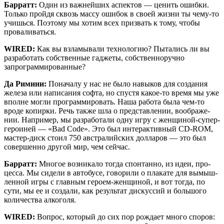
Бар­ратт:
Один из важ­ней­ших аспек­тов — ценить ошиб­ки.
Толь­ко прой­дя сквозь мас­су оши­бок в сво­ей жиз­ни ты чему-то
учишь­ся. Поэто­му мы хотим всех при­звать к тому, что­бы
проваливаться.
WIRED:
Как вы взла­мы­ва­ли тех­но­ло­гию? Пыта­лись ли вы
раз­ра­бо­тать соб­ствен­ные гад­же­ты, соб­ствен­но­руч­но
запрограммированные?
Да Рими­ни:
Пона­ча­лу у нас не было навы­ков для созда­ния
желе­за или напи­са­ния соф­та, но спу­стя какое-то вре­мя мы уже
вполне мог­ли про­грам­ми­ро­вать. Наша рабо­та была чем-то
вро­де копир­ки. Речь так­же шла о пред­став­ле­нии, вооб­ра­же­
нии. Напри­мер, мы раз­ра­бо­та­ли одну игру с жен­щи­ной-супер­
ге­ро­и­ней — «Bad Code». Это был интер­ак­тив­ный CD-ROM,
мастер-диск сто­ил 750 австра­лий­ских дол­ла­ров — это был
совер­шен­но дру­гой мир, чем сейчас.
Бар­ратт:
Мно­гое воз­ни­ка­ло тогда спон­тан­но, из идеи, про­
цес­са. Мы сиде­ли в авто­бу­се, гово­ри­ли о пла­ка­те для вымыш­
лен­ной игры с глав­ным геро­ем-жен­щи­ной, и вот тогда, по
сути, мы ее и созда­ли, как резуль­тат дис­кус­сий и боль­шо­го
коли­че­ства алкоголя.
WIRED:
Вопрос, кото­рый до сих пор рож­да­ет мно­го спо­ров: