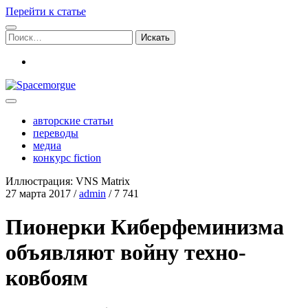
Перейти к статье
Поиск:
vk
Spacemorgue
авторские статьи
переводы
медиа
конкурс fiction
Иллюстрация: VNS Matrix
27 марта 2017
/
admin
/
7 741
Пионерки Киберфеминизма
объявляют войну техно-
ковбоям