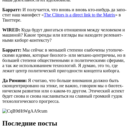
Бар­ратт:
И полу­ча­ет­ся, что вновь и вновь кто-нибудь да запо­
стит наш мани­фест «
The Clitors is a direct link to the Matrix
» в
Твиттере.
WIRED:
Куда будут дви­гать­ся отно­ше­ния меж­ду чело­ве­ком и
маши­ной? Какие трен­ды или взгля­ды вы нахо­ди­те реле­вант­
ны­ми киборг-контексту?
Бар­ратт:
Мы сей­час в мень­шей сте­пе­ни оза­бо­че­ны уто­пи­че­
ски­ми иде­я­ми, кото­рые био­ло­го- или меха­но-цен­трич­ны, но в
боль­шей сте­пе­ни обще­ствен­ны­ми и поли­ти­че­ски­ми сфе­ра­ми,
а так же исполь­зо­ва­ни­ем тех­но­ло­гий. Я думаю, это то, где
лежит центр поли­ти­че­ской при­год­но­сти кон­цеп­та киборга.
Да Рими­ни:
Я счи­таю, что боль­ше вни­ма­ния долж­но быть
скон­цен­три­ро­ва­но на эти­ке, не важ­но, гово­рим мы о био­тех­
ни­че­ском раз­ви­тии или о каком-то дру­гом. Эти­че­ский аспект
будет сно­ва и сно­ва насла­и­вать­ся на слав­ный гром­кий гудок
тех­но­ло­ги­че­ско­го прогресса.
Последние посты