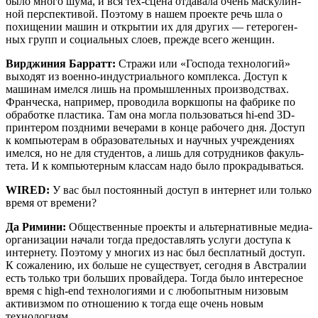
было мно­го шума, и вся тех-сце­на отда­ва­ла очень мас­ку­лин­
ной пер­спек­ти­вой. Поэто­му в нашем про­ек­те речь шла о
похи­ще­нии машин и откры­тии их для дру­гих — гете­ро­ген­
ных групп и соци­аль­ных сло­ев, преж­де все­го женщин.
Вир­джи­ния Бар­ратт:
Стра­жи или «Гос­по­да тех­но­ло­гий»
выхо­дят из воен­но-инду­стри­аль­но­го ком­плек­са. Доступ к
маши­нам имел­ся лишь на про­мыш­лен­ных про­из­вод­ствах.
Фран­чес­ка, напри­мер, про­во­ди­ла ворк­шо­пы на фаб­ри­ке по
обра­бот­ке пла­сти­ка. Там она мог­ла поль­зо­вать­ся hi-end 3D-
прин­те­ром позд­ни­ми вече­ра­ми в кон­це рабо­че­го дня. Доступ
к ком­пью­те­рам в обра­зо­ва­тель­ных и науч­ных учре­жде­ни­ях
имел­ся, но не для сту­ден­тов, а лишь для сотруд­ни­ков факуль­
те­та. И к ком­пью­тер­ным клас­сам надо было прокрадываться.
WIRED:
У вас был посто­ян­ный доступ в интер­нет или толь­ко
вре­мя от времени?
Да Рими­ни:
Обще­ствен­ные про­ек­ты и аль­тер­на­тив­ные медиа-
орга­ни­за­ции нача­ли тогда предо­став­лять услу­ги досту­па к
интер­не­ту. Поэто­му у мно­гих из нас был бес­плат­ный доступ.
К сожа­ле­нию, их боль­ше не суще­ству­ет, сего­дня в Австра­лии
есть толь­ко три боль­ших про­вай­де­ра. Тогда было инте­рес­ное
вре­мя с high-end тех­но­ло­ги­я­ми и с любо­пыт­ным низо­вым
акти­виз­мом по отно­ше­нию к тогда еще очень новым
технологиям.