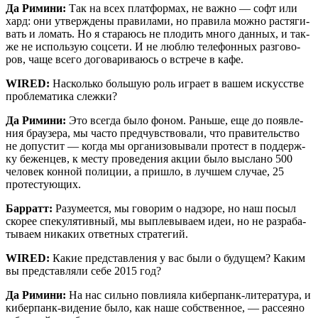
Да Рими­ни:
Так на всех плат­фор­мах, не важ­но — софт или
хард: они утвер­жде­ны пра­ви­ла­ми, но пра­ви­ла мож­но рас­тя­ги­
вать и ломать. Но я ста­ра­юсь не пло­дить мно­го дан­ных, и так­
же не исполь­зую соц­се­ти. И не люб­лю теле­фон­ных раз­го­во­
ров, чаще все­го дого­ва­ри­ва­юсь о встре­че в кафе.
WIRED:
Насколь­ко боль­шую роль игра­ет в вашем искус­стве
про­бле­ма­ти­ка слежки?
Да Рими­ни:
Это все­гда было фоном. Рань­ше, еще до появ­ле­
ния бра­у­зе­ра, мы часто пред­чув­ство­ва­ли, что пра­ви­тель­ство
не допу­стит — когда мы орга­ни­зо­вы­ва­ли про­тест в под­держ­
ку бежен­цев, к месту про­ве­де­ния акции было высла­но 500
чело­век кон­ной поли­ции, а при­шло, в луч­шем слу­чае, 25
протестующих.
Бар­ратт:
Разу­ме­ет­ся, мы гово­рим о над­зо­ре, но наш посыл
ско­рее спе­ку­ля­тив­ный, мы выпле­вы­ва­ем идеи, но не раз­ра­ба­
ты­ва­ем ника­ких ответ­ных стратегий.
WIRED:
Какие пред­став­ле­ния у вас были о буду­щем? Каким
вы пред­став­ля­ли себе 2015 год?
Да Рими­ни:
На нас силь­но повли­я­ла кибер­панк-лите­ра­ту­ра, и
кибер­панк-виде­ние было, как наше соб­ствен­ное, — рас­се­я­но