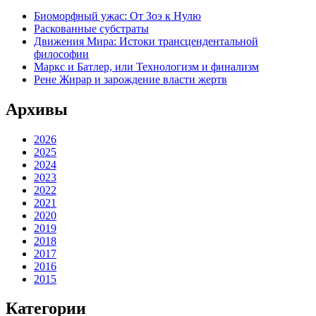
Биоморфный ужас: От Зоэ к Нулю
Раскованные субстраты
Движения Мира: Истоки трансцендентальной
философии
Маркс и Батлер, или Технологизм и финализм
Рене Жирар и зарождение власти жертв
Архивы
2026
2025
2024
2023
2022
2021
2020
2019
2018
2017
2016
2015
Категории