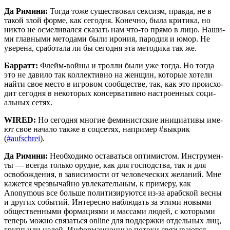
Да Рими­ни:
Тогда тоже суще­ство­вал сек­сизм, прав­да, не в
такой злой фор­ме, как сего­дня. Конеч­но, была кри­ти­ка, но
никто не осме­ли­вал­ся ска­зать нам что-то пря­мо в лицо. Наши­
ми глав­ны­ми мето­да­ми были иро­ния, паро­дия и юмор. Не
уве­ре­на, сра­бо­та­ла ли бы сего­дня эта мето­ди­ка так же.
Бар­ратт:
Флейм-вой­ны и трол­ли были уже тогда. Но тогда
это не дави­ло так кол­лек­тив­но на жен­щин, кото­рые хоте­ли
най­ти свое место в игро­вом сооб­ще­стве, так, как это про­ис­хо­
дит сего­дня в неко­то­рых кон­сер­ва­тив­но настро­ен­ных соци­
аль­ных сетях.
WIRED:
Но сего­дня мно­гие феми­нист­ские ини­ци­а­ти­вы име­
ют свое нача­ло так­же в соц­се­тях, напри­мер #выкрик
(
#aufschrei
).
Да Рими­ни:
Необ­хо­ди­мо оста­вать­ся опти­ми­стом. Инстру­мен­
ты — все­гда толь­ко ору­дие, как для гос­под­ства, так и для
осво­бож­де­ния, в зави­си­мо­сти от чело­ве­че­ских жела­ний. Мне
кажет­ся чрез­вы­чай­но увле­ка­тель­ным, к при­ме­ру, как
Anonymous все боль­ше поли­ти­зи­ру­ют­ся из-за араб­ской вес­ны
и дру­гих собы­тий. Инте­рес­но наблю­дать за эти­ми новы­ми
обще­ствен­ны­ми фор­ма­ци­я­ми и мас­са­ми людей, с кото­ры­ми
теперь мож­но свя­зать­ся online для под­держ­ки отдель­ных лиц,
групп или целей. Инфор­ма­ци­он­ные пото­ки свя­зы­ва­ют­ся