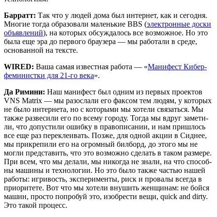
Бар­ратт:
Так что у людей дома был интер­нет, как и сего­дня.
Мно­гие тогда обра­зо­ва­ли малень­кие BBS (
элек­трон­ные дос­ки
объ­яв­ле­ний
), на кото­рых обсуж­да­лось все воз­мож­ное. Но это
была еще эра до пер­во­го бра­у­зе­ра — мы рабо­та­ли в сре­де,
осно­ван­ной на тексте.
WIRED:
Ваша самая извест­ная рабо­та — «
Мани­фест Кибер­
фе­ми­нист­ки для 21-го века
».
Да Рими­ни:
Наш мани­фест был одним из пер­вых про­ек­тов
VNS Matrix — мы разо­сла­ли его фак­сом тем людям, у кото­рых
не было интер­не­та, но с кото­ры­ми мы хоте­ли свя­зать­ся. Мы
так­же раз­ве­си­ли его по все­му горо­ду. Тогда мы вдруг заме­ти­
ли, что допу­сти­ли ошиб­ку в пра­во­пи­са­нии, и нам при­шлось
все еще раз пере­кле­и­вать. Поз­же, для одной акции в Сид­нее,
мы при­кре­пи­ли его на огром­ный бил­борд, до это­го мы не
мог­ли пред­ста­вить, что это воз­мож­но сде­лать в таком раз­ме­ре.
При всем, что мы дела­ли, мы нико­гда не зна­ли, на что спо­соб­
ны маши­ны и тех­но­ло­гии. Но это было так­же частью нашей
рабо­ты: игри­вость, экс­пе­ри­мен­ты, риск и про­ва­лы все­гда в
при­о­ри­те­те. Вот что мы хоте­ли вну­шить жен­щи­нам: не бой­ся
машин, про­сто попро­буй это, изоб­ре­сти вещи, quick and dirty.
Это такой процесс.