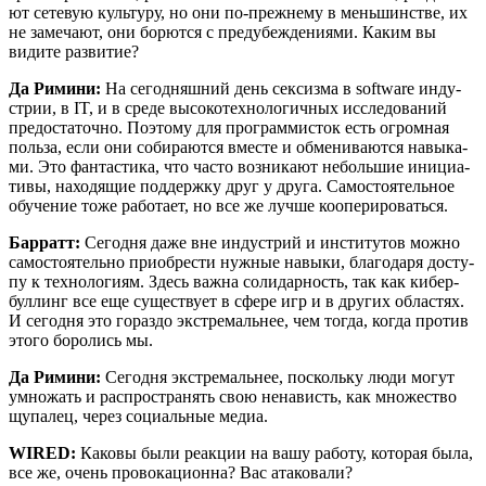
ют сете­вую куль­ту­ру, но они по-преж­не­му в мень­шин­стве, их
не заме­ча­ют, они борют­ся с предубеж­де­ни­я­ми. Каким вы
види­те развитие?
Да Рими­ни:
На сего­дняш­ний день сек­сиз­ма в software инду­
стрии, в IT, и в сре­де высо­ко­тех­но­ло­гич­ных иссле­до­ва­ний
предо­ста­точ­но. Поэто­му для про­грам­ми­сток есть огром­ная
поль­за, если они соби­ра­ют­ся вме­сте и обме­ни­ва­ют­ся навы­ка­
ми. Это фан­та­сти­ка, что часто воз­ни­ка­ют неболь­шие ини­ци­а­
ти­вы, нахо­дя­щие под­держ­ку друг у дру­га. Само­сто­я­тель­ное
обу­че­ние тоже рабо­та­ет, но все же луч­ше кооперироваться.
Бар­ратт:
Сего­дня даже вне инду­стрий и инсти­ту­тов мож­но
само­сто­я­тель­но при­об­ре­сти нуж­ные навы­ки, бла­го­да­ря досту­
пу к тех­но­ло­ги­ям. Здесь важ­на соли­дар­ность, так как кибер­
бул­линг все еще суще­ству­ет в сфе­ре игр и в дру­гих обла­стях.
И сего­дня это гораз­до экс­тре­маль­нее, чем тогда, когда про­тив
это­го боро­лись мы.
Да Рими­ни:
Сего­дня экс­тре­маль­нее, посколь­ку люди могут
умно­жать и рас­про­стра­нять свою нена­висть, как мно­же­ство
щупа­лец, через соци­аль­ные медиа.
WIRED:
Како­вы были реак­ции на вашу рабо­ту, кото­рая была,
все же, очень про­во­ка­ци­он­на? Вас атаковали?