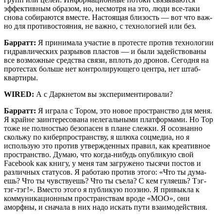
эффек­тив­ным обра­зом, но, несмот­ря на это, люди все-таки
сно­ва соби­ра­ют­ся вме­сте. Насто­я­щая бли­зость — вот что важ­
но для про­ти­во­сто­я­ния, не важ­но, с тех­но­ло­ги­ей или без.
Бар­ратт:
Я при­ни­ма­ла уча­стие в про­те­сте про­тив тех­но­ло­гии
гид­рав­ли­че­ских раз­ры­вов пла­стов — и были задей­ство­ва­ны
все воз­мож­ные сред­ства свя­зи, вплоть до дро­нов. Сего­дня на
про­те­стах боль­ше нет кон­тро­ли­ру­ю­ще­го цен­тра, нет штаб-
квартиры.
WIRED:
А с Дарк­не­том вы экспериментировали?
Бар­ратт:
Я игра­ла с Тором, это новое про­стран­ство для меня.
Я крайне заин­те­ре­со­ва­на неле­галь­ны­ми плат­фор­ма­ми. Но Тор
тоже не пол­но­стью без­опа­сен в плане слеж­ки. Я осо­знан­но
сколь­жу по кибер­про­стран­ству, я шлю­ха соц­ме­диа, но я
исполь­зую это про­тив утвер­жден­ных пра­вил, как кре­а­тив­ное
про­стран­ство. Думаю, что когда-нибудь опуб­ли­кую свой
Facebook как кни­гу, у меня там загру­же­но тыся­чи постов и
раз­лич­ных ста­ту­сов. Я рабо­таю про­тив это­го: «Что ты дума­
ешь? Что ты чув­ству­ешь? Что ты съе­ла? С кем гуля­ешь? Тэг-
тэг-тэг!». Вме­сто это­го я пуб­ли­кую поэ­зию. Я при­вык­ла к
ком­му­ни­ка­ци­он­ным про­стран­ствам вро­де «MOO», они
аморф­ны, и сна­ча­ла в них надо искать пути взаимодействия.