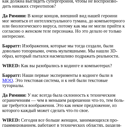
как долж­на выгля­деть супер­ге­ро­и­ня, что­бы не вос­про­из­во­
дить ника­ких стереотипов?
Да Рими­ни:
В кон­це кон­цов, внеш­ний вид нашей геро­и­ни
мог менять­ся от интел­лек­ту­аль­но­го тума­на, до ком­пью­тер­но­го
или био­ло­ги­че­ско­го виру­са, пото­му как мы не мог­ли прий­ти к
согла­сию о жен­ском теле пер­со­на­жа. Но это дела­ло ее толь­ко
интереснее.
Бар­ратт:
Изоб­ра­же­ния, кото­рые мы тогда созда­ли, были
доволь­но топор­ны­ми, очень муль­тяш­ны­ми. Мы нашли 3D-
образ, кото­рый пытал­ся насмеш­ли­во под­ра­жать реальности.
WIRED:
Как вы разо­бра­лись в кодин­ге и компьютерах?
Бар­ратт:
Наши пер­вые экс­пе­ри­мен­ты в кодин­ге были в
MOO
. Это тек­сто­вая систе­ма, и к ней были тек­сто­вые
туториалы.
Да Рими­ни:
У нас все­гда была склон­ность к тех­ни­че­ским
огра­ни­че­ни­ям — чем в мень­шем раз­ре­ше­нии что-то, тем боль­
ше тре­бу­ет­ся вооб­ра­же­ния. Это как некое пред­ло­же­ние, из
кото­ро­го каж­дый может сде­лать что-то свое.
WIRED:
Сего­дня все боль­ше жен­щин, зани­ма­ю­щих­ся про­
грам­ми­ро­ва­ни­ем, рабо­та­ют в тех­ни­че­ских обла­стях, раз­де­ля­