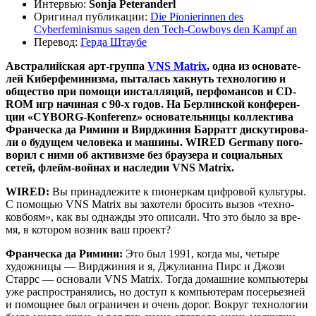
Интер­вью:
Sonja Peteranderl
Ори­ги­нал пуб­ли­ка­ции:
Die Pionierinnen des
Cyberfeminismus sagen den Tech-Cowboys den Kampf an
Пере­вод:
Гер­да Штаубе
Австра­лий­ская арт-груп­па
VNS Matrix
, одна из осно­ва­те­
лей Кибер­фе­ми­низ­ма, пыта­лась хак­нуть тех­но­ло­гию и
обще­ство при помо­щи инстал­ля­ций, пер­фо­ман­сов и CD-
ROM игр начи­ная с 90‑х годов. На Бер­лин­ской кон­фе­рен­
ции «CYBORG-Konferenz» осно­ва­тель­ни­цы кол­лек­ти­ва
Фран­чес­ка да Рими­ни и Вир­джи­ния Бар­ратт дис­ку­ти­ро­ва­
ли о буду­щем чело­ве­ка и маши­ны. WIRED Germany пого­
во­рил с ними об акти­виз­ме без бра­у­зе­ра и соци­аль­ных
сетей, флейм-вой­нах и насле­дии VNS Matrix.
WIRED:
Вы при­над­ле­жи­те к пио­нер­кам циф­ро­вой куль­ту­ры.
С помо­щью VNS Matrix вы захо­те­ли бро­сить вызов «тех­но-
ков­бо­ям», как вы одна­жды это опи­са­ли. Что это было за вре­
мя, в кото­ром воз­ник ваш проект?
Фран­чес­ка да Рими­ни:
Это был 1991, когда мы, четы­ре
худож­ни­цы — Вир­джи­ния и я, Джу­ли­ан­на Пирс и Джо­зи
Старрс — осно­ва­ли VNS Matrix. Тогда домаш­ние ком­пью­те­ры
уже рас­про­стра­ня­лись, но доступ к ком­пью­те­рам посе­рьез­ней
и помощ­нее был огра­ни­чен и очень дорог. Вокруг тех­но­ло­гии