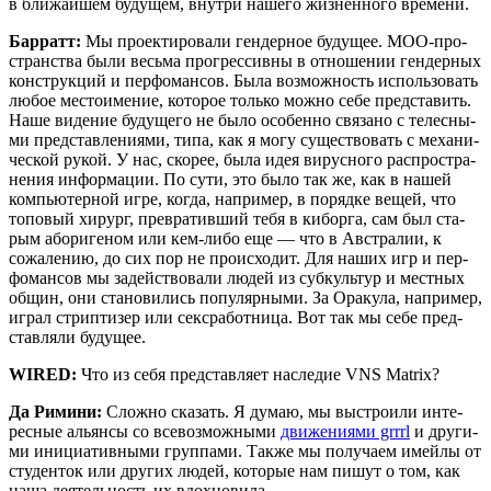
в бли­жай­шем буду­щем, внут­ри наше­го жиз­нен­но­го времени.
Бар­ратт:
Мы про­ек­ти­ро­ва­ли ген­дер­ное буду­щее. MOO-про­
стран­ства были весь­ма про­грес­сив­ны в отно­ше­нии ген­дер­ных
кон­струк­ций и пер­фо­ман­сов. Была воз­мож­ность исполь­зо­вать
любое место­име­ние, кото­рое толь­ко мож­но себе пред­ста­вить.
Наше виде­ние буду­ще­го не было осо­бен­но свя­за­но с телес­ны­
ми пред­став­ле­ни­я­ми, типа, как я могу суще­ство­вать с меха­ни­
че­ской рукой. У нас, ско­рее, была идея вирус­но­го рас­про­стра­
не­ния инфор­ма­ции. По сути, это было так же, как в нашей
ком­пью­тер­ной игре, когда, напри­мер, в поряд­ке вещей, что
топо­вый хирург, пре­вра­тив­ший тебя в кибор­га, сам был ста­
рым або­ри­ге­ном или кем-либо еще — что в Австра­лии, к
сожа­ле­нию, до сих пор не про­ис­хо­дит. Для наших игр и пер­
фо­ман­сов мы задей­ство­ва­ли людей из суб­куль­тур и мест­ных
общин, они ста­но­ви­лись попу­ляр­ны­ми. За Ора­ку­ла, напри­мер,
играл стрип­ти­зер или сек­сра­бот­ни­ца. Вот так мы себе пред­
став­ля­ли будущее.
WIRED:
Что из себя пред­став­ля­ет насле­дие VNS Matrix?
Да Рими­ни:
Слож­но ска­зать. Я думаю, мы выстро­и­ли инте­
рес­ные аль­ян­сы со все­воз­мож­ны­ми
дви­же­ни­я­ми grrrl
и дру­ги­
ми ини­ци­а­тив­ны­ми груп­па­ми. Так­же мы полу­ча­ем имей­лы от
сту­ден­ток или дру­гих людей, кото­рые нам пишут о том, как
наша дея­тель­ность их вдохновила.