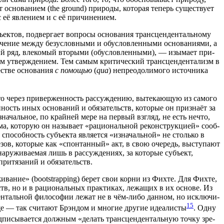
ет осно­ва­ни­ем (the ground) при­ро­ды, кото­рая теперь суще­ству­ет
у с её явле­ни­ем и с её причинением.
­ек­тов, под­вер­га­ет вопро­сы осно­ва­ния транс­цен­ден­таль­но­му
е­ние меж­ду без­услов­ны­ми и обу­слов­лен­ны­ми осно­ва­ни­я­ми, а
­ный ряд, вле­ко­мый вто­ры­ми (обу­слов­лен­ны­ми), — изы­ма­ет при­
м утвер­жде­ни­ем. Тем самым кри­ти­че­ский транс­цен­ден­та­лизм в
е­стве осно­ва­ния
с помо­щью
(
qua
) непре­одо­ли­мо­го источ­ни­ка
то через при­вер­жен­ность рас­суж­де­нию, выте­ка­ю­щую из само­го
п­ность иных осно­ва­ний и обя­за­тельств, кото­рые он при­зна­ёт за
изна­чаль­ное, по край­ней мере на пер­вый взгляд, не есть нечто,
у­ма, кото­рую он назы­ва­ет «раци­о­наль­ной рекон­струк­ци­ей» сооб­
по­соб­ность субъ­ек­та явля­ет­ся «изна­чаль­ной» не столь­ко в
е­зов, кото­рые как «спон­тан­ный» акт, в свою оче­редь, высту­па­ют
­ру­жи­ва­е­мая лишь в рас­суж­де­ни­ях, за кото­рые субъ­ект,
 при­тя­за­ний и обязательств.
­жи­ва­ние» (bootstrapping) берет свои кор­ни из Фих­те. Для Фих­те,
льств, но и в раци­о­наль­ных прак­ти­ках, лежа­щих в их осно­ве. Из
н­ден­таль­ной фило­со­фии лежат не в чём-либо дан­ном, но исклю­чи­
15
ще — так счи­та­ют Брэн­дом и мно­гие дру­гие иде­а­ли­сты
. Одну
д­пи­сы­ва­ет­ся долж­ным «делать транс­цен­ден­таль­ную точ­ку зре­