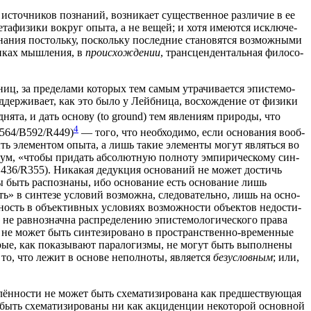
 источ­ни­ков позна­ний, воз­ни­ка­ет суще­ствен­ное раз­ли­чие в ее
мета­фи­зи­ки вокруг опы­та, а не вещей; и хотя име­ют­ся исклю­че­
зна­ния постоль­ку, посколь­ку послед­ние ста­но­вят­ся воз­мож­ны­ми
ни­ках мыш­ле­ния, в
про­ис­хож­де­нии
, транс­цен­ден­таль­ная фило­со­
ниц, за пре­де­ла­ми кото­рых тем самым утра­чи­ва­ет­ся эпи­сте­мо­
д­дер­жи­ва­ет, как это было у Лейб­ни­ца, вос­хож­де­ние от физи­ки
­ня­та, и дать осно­ву (to ground) тем явле­ни­ям при­ро­ды, что
4
564/B592/R449)
— того, что необ­хо­ди­мо, если осно­ва­ния вооб­
ть эле­мен­том опы­та, а лишь такие эле­мен­ты могут являть­ся во
азум, «что­бы при­дать абсо­лют­ную пол­но­ту эмпи­ри­че­ско­му син­
36/R355). Ника­кая дедук­ция осно­ва­ний не может достичь
бы быть рас­по­зна­ны, ибо осно­ва­ние есть осно­ва­ние лишь
» в син­те­зе усло­вий воз­мож­на, сле­до­ва­тель­но, лишь на осно­
ость в объ­ек­тив­ных усло­ви­ях воз­мож­но­сти объ­ек­тов недо­сти­
не рав­но­знач­на рас­пре­де­ле­нию эпи­сте­мо­ло­ги­че­ско­го пра­ва
 не может быть син­те­зи­ро­ва­но в про­стран­ствен­но-вре­мен­ные
то­рые, как пока­зы­ва­ют пара­ло­гиз­мы, не могут быть выпол­не­ны
то, что лежит в осно­ве непол­но­ты, явля­ет­ся
без­услов­ным
; или,
лён­но­сти не может быть схе­ма­ти­зи­ро­ва­на как пред­ше­ству­ю­щая
быть схе­ма­ти­зи­ро­ва­ны ни как акци­ден­ции неко­то­рой основ­ной