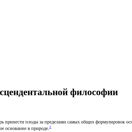
сцендентальной философии
ь при­не­сти пло­ды за пре­де­ла­ми самых общих фор­му­ли­ро­вок ос
1
ое осно­ва­ние в при­ро­де.