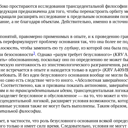
о­ко про­сти­ра­ют­ся иссле­до­ва­ния транс­це­ден­таль­ной фило­со­фии
 дедук­ция пред­на­зна­че­на для того, что­бы пере­на­стро­ить орби­ту 
­кра­ща­ли рас­ши­рять иссле­до­ва­ние к пре­дель­ным осно­ва­ни­ям по
а­ние, а не бла­го­да­ря объ­ек­там. Дей­стви­тель­но, имен­но в источ­
поня­тий, пра­во­мер­но при­ме­ни­мых в опы­те, и к про­ве­де­нию гра­
ть пере­фор­му­ли­ру­ет про­бле­му осно­ва­ния так, что она более не по
лос­кость
, что­бы заме­нить ею ту
глу­би­ну
, из кото­рой она была под
3
ли без­основ­но­сти
. Одна­ко «разум тре­бу­ет без­услов­но­го» (
KRV
A
ь» обос­но­ван­но­му, посколь­ку оно по опре­де­ле­нию не может бы
е­скую ничтож­ность из эпи­сте­мо­ло­ги­че­ско­го раз­гра­ни­че­ния, р
 не встре­ча­ет­ся в опы­те и нахо­дит­ся толь­ко в идее)» (
KRV
A409/B4
ре­бо­вать. И без идеи без­услов­но­го осно­ва­ния вооб­ще не мог­ли 
но само есть след­ствие чего-то ино­го. «Абсо­лют­ная завер­шён­ность
Соот­вет­ствен­но, как и при­зва­ны пока­зать анти­но­мии, завер­шён­н
стям и
по транс­цен­ден­таль­ным иде­ям
, транс­цен­ден­таль­ная логи­ка 
раз­де­ля­ет без­услов­ное и обу­слов­лен­ное — на то, что может и что
ранс­цен­ден­таль­ной логи­кой, рас­ши­ря­ет усло­вия воз­мож­но­сти, ко
к­тив­ные усло­вия так­же не могут быть выпол­не­ны. Таким обра­зом, 
н­таль­ной фило­со­фии
.
т, в част­но­сти, что роль без­услов­но­го осно­ва­ния вся­кой опре­де­
го толь­ко и име­ет силу вре­мя. Сле­до­ва­тель­но, усло­вия не могут 