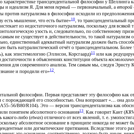
ют о харак­те­ри­сти­ке транс­цен­ден­таль­ной фило­со­фии у Шел­лин­г
о­ды и иде­а­лизм Я. Для меня
пер­вый
— пер­во­на­чаль­ный, а
вто­рой
сты про­тив нату­ра­лиз­ма в фило­со­фии исхо­ди­ли из пред­по­ло­же­н
10
­му есть мыш­ле­ние, что есть бытие»
, то транс­цен­ден­таль­ный п
­те­ка­ет из недо­ста­точ­но­го нату­ра­лиз­ма, посколь­ку для вся­ко
нто­ло­ги­че­скую узость и, сле­до­ва­тель­но, по соб­ствен­но­му пр
м самым не суще­ству­ет в дей­стви­тель­но­сти, то такой нату­ра­лизм 
ь­но, един­ствен­ный адек­ват­ный нату­ра­лизм дол­жен быть спо­со­
н быть нату­ра­ли­сти­че­ский отчёт о транс­цен­ден­таль­ном. Более
11
), как эпи­сте­мо­ло­гию (Элли­сон, Кор­с­га­ард)
или как реду­ци­ру­е
 доста­точ­но­сти в объ­яс­не­ни­ях кон­сти­ту­ции объ­ек­та
кос­мо­ло­ги­ч
­ре­ния для совре­мен­но­го ана­ли­за. Тем самым мы, сле­дуя Эрн­сту К
12
зна­ние и поро­ди­ли его»
.
­таль­ной фило­со­фии. Пер­вая пред­став­ля­ет эту фило­со­фию как 
вии с порож­да­ю­щей его спо­соб­но­стью. Она вопро­ша­ет «… она долж
A55–56/B80/R104). Это — вер­сия транс­цен­ден­та­лиз­ма как обос­но­в
13
, или поня­ти­ем абсо­лют­но­го осно­ва­ния
. Как гово­рит Кант (
KR
ь како­го-либо (
etwas
) отлич­но­го от всех явле­ний, т. е. умо­по­сти­г
 посколь­ку абсо­лют­ное осно­ва­ние в прин­ци­пе нико­гда не может б
­дент­ные или дог­ма­ти­че­ские при­тя­за­ния. Вслед­ствие это­го раз­
 явле­ния; это осно­ва­ние, соот­вет­ствен­но, долж­но быть иным, неже­