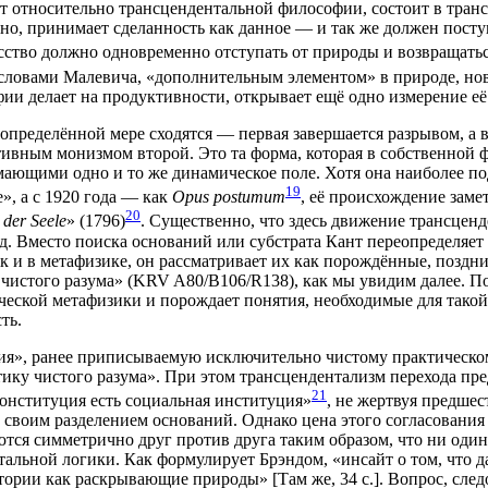
отно­си­тель­но транс­цен­ден­таль­ной фило­со­фии, состо­ит в транс­
­но, при­ни­ма­ет сде­лан­ность как дан­ное — и так же дол­жен посту
­ство долж­но одно­вре­мен­но отсту­пать от при­ро­ды и воз­вра­щать­
 сло­ва­ми Мале­ви­ча, «допол­ни­тель­ным эле­мен­том» в при­ро­де, н
ии дела­ет на про­дук­тив­но­сти, откры­ва­ет ещё одно изме­ре­ние её
пре­де­лён­ной мере схо­дят­ся — пер­вая завер­ша­ет­ся раз­ры­вом, а 
­тив­ным мониз­мом вто­рой. Это та фор­ма, кото­рая в соб­ствен­ной ф
и­ма­ю­щи­ми одно и то же дина­ми­че­ское поле. Хотя она наи­бо­лее по
19
­ке», а с 1920 года — как
Opus postumum
, её про­ис­хож­де­ние зам
20
der Seele
» (1796)
. Суще­ствен­но, что здесь дви­же­ние транс­цен­д
д. Вме­сто поис­ка осно­ва­ний или суб­стра­та Кант пере­опре­де­ля­ет
к и в мета­фи­зи­ке, он рас­смат­ри­ва­ет их как порож­дён­ные, позд­
ки чисто­го разу­ма» (KRV A80/B106/R138), как мы уви­дим далее. Пок
­че­ской мета­фи­зи­ки и порож­да­ет поня­тия, необ­хо­ди­мые для так
ть.
я», ранее при­пи­сы­ва­е­мую исклю­чи­тель­но чисто­му прак­ти­че­ско
­ку чисто­го разу­ма». При этом транс­цен­ден­та­лизм пере­хо­да пред­ла
21
кон­сти­ту­ция есть соци­аль­ная инсти­ту­ция»
, не жерт­вуя пред­ше­с
м сво­им раз­де­ле­ни­ем осно­ва­ний. Одна­ко цена это­го согла­со­ва­н
ва­ют­ся сим­мет­рич­но друг про­тив дру­га таким обра­зом, что ни о
ен­таль­ной логи­ки. Как фор­му­ли­ру­ет Брэн­дом, «инсайт о том, что
о­рии как рас­кры­ва­ю­щие при­ро­ды» [Там же, 34 с.]. Вопрос, сле­до­