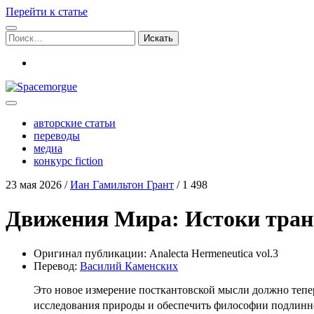
Перейти к статье
Поиск:
vk
Spacemorgue
авторские статьи
переводы
медиа
конкурс fiction
23 мая 2026
/
Иан Гамильтон Грант
/
1 498
Движения Мира: Истоки тран
Ори­ги­нал пуб­ли­ка­ции: Analecta Hermeneutica vol.3
Пере­вод:
Васи­лий Каменских
Это новое изме­ре­ние посткан­тов­ской мыс­ли долж­но тепер
иссле­до­ва­ния при­ро­ды и обес­пе­чить фило­со­фии под­лин­н