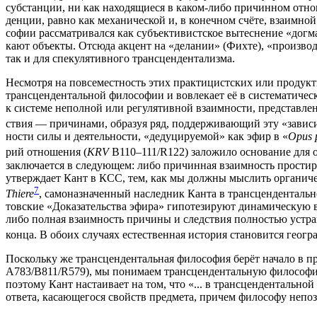
суб­стан­ции, ни как нахо­дя­щи­е­ся в каком-либо при­чин­ном отно
ден­ции, рав­но как меха­ни­че­ской и, в конеч­ном счё­те, вза­им­н
со­фии рас­смат­ри­вал­ся как субъ­ек­ти­вист­ское вытес­не­ние «дог­м
ка­ют объ­ек­ты. Отсю­да акцент на «дела­нии» (Фих­те), «про­из­вод­
так и для спе­ку­ля­тив­но­го трансцендентализма.
Несмот­ря на повсе­мест­ность этих прак­ти­цист­ских или про­дук­ти
транс­цен­ден­таль­ной фило­со­фии и вовле­ка­ет её в систе­ма­ти­че­
к систе­ме непол­ной или регу­ля­тив­ной вза­им­но­сти, пред­став­лен
ствия — при­чи­на­ми, обра­зуя ряд, под­дер­жи­ва­ю­щий эту «зави­с
но­сти силы и дея­тель­но­сти, «деду­ци­ру­е­мой» как эфир в «
Opus 
рий отно­ше­ния (
KRV
B110–111/R122) зало­жи­ло осно­ва­ние для об
заклю­ча­ет­ся в сле­ду­ю­щем: либо при­чин­ная вза­им­ность про­сти­р
утвер­жда­ет Кант в КСС, тем, как мы долж­ны мыс­лить орга­ни­че­с
7
Thiere
, само­на­зна­чен­ный наслед­ник Кан­та в транс­цен­ден­таль
тов­ские «Дока­за­тель­ства эфи­ра» гипо­те­зи­ру­ют дина­ми­че­скую
либо пол­ная вза­им­ность при­чи­ны и след­ствия пол­но­стью устра­ня
кон­ца. В обо­их слу­ча­ях есте­ствен­ная исто­рия ста­но­вит­ся гео­гра
Посколь­ку же транс­цен­ден­таль­ная фило­со­фия берёт нача­ло в пр
A783/B811/R579), мы пони­ма­ем транс­цен­ден­таль­ную фило­со­фию
поэто­му Кант наста­и­ва­ет на том, что «... в транс­цен­ден­таль­ной 
отве­та, каса­ю­ще­го­ся свойств пред­ме­та, при­чем фило­со­фу непоз