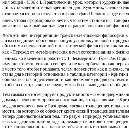
ния общей» [336 c.]. Прак­ти­че­ский урок, кото­рый худож­ник даёт 
лишь с обы­ден­ной точ­ки зре­ния он дан. Худож­ник, сле­до­ва­тель
отли­ча­ет­ся от роли искус­ства в фило­со­фии Шел­лин­га, где искус
идеи, что­бы сфор­ми­ро­вать нечто, что затем ста­но­вит­ся, гово­ря
мя акцент, кото­рый дан­ная вер­сия транс­цен­ден­таль­ной фило­со­ф
Хотя эти две интер­пре­та­ции транс­цен­ден­таль­ной фило­со­фии в о
лиз­ма соеди­ня­ет обос­но­вы­ва­ю­щую уста­нов­ку пер­вой с про­дук
объ­ек­та­ми спе­ку­ля­тив­ной и прак­ти­че­ской фило­со­фии как зан
как «Пере­ход от мета­фи­зи­че­ских начал есте­ство­зна­ния к физи
чен­ных во вве­де­нии к рабо­те С. Т. Зём­ме­рин­га «
Über das Organ 
имма­нент­но­сти, услов­но гово­ря, и не как орби­та, но как пере­хо
вме­сто того что­бы при­да­вать телам пер­вен­ство как в физи­ке, та
ствия для кате­го­рий отно­ше­ния в таб­ли­це кате­го­рий «Кри­ти­
общ­ность силы и дея­тель­но­сти как необ­хо­ди­мую для систе­ма­ти
что­бы из него, в свою оче­редь, мог­ла быть выве­де­на эта общнос
Тем самым он инте­гри­ру­ет про­дук­тив­ность «само­под­дер­жи­ва­ни
до­мом, с реше­ни­ем про­бле­мы осно­ва­ния, кото­рая дви­жет «Кри­ти
му, для кото­ро­го, как у Брэн­до­ма, «вся­кая транс­цен­ден­таль­ная 
мо­сти, на кото­рую её обре­ка­ет кри­ти­че­ский транс­цен­ден­та­лиз
теперь доволь­ство­вать­ся тем, что разум и при­ро­да уста­нав­ли­
ва­ясь от дери­ва­ци­он­ной зада­чи, лежа­щей в осно­ве транс­цен­д
что «раци­о­наль­ность… нала­га­ет обя­зан­ность истол­ко­вы­вать ист