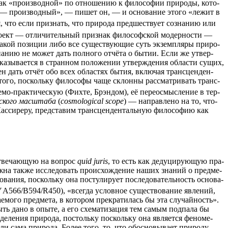
а как «про­из­вод­ной» по отно­ше­нию к фило­со­фии при­ро­ды, кото­
— про­из­вод­ный», — пишет он, — и осно­ва­ние это­го «лежит в
ия, что если при­знать, что при­ро­да пред­ше­ству­ет созна­нию или
ро­ект — отли­чи­тель­ный при­знак фило­соф­ской модер­но­сти —
й такой пози­ции либо все суще­ству­ю­щие суть экзем­пля­ры при­ро­
и­зна­нию не может дать пол­но­го отчё­та о бытии. Если же утвер­
ока­зы­ва­ет­ся в стран­ном поло­же­нии утвер­жде­ния обла­сти сущих,
бен дать отчёт обо всех обла­стях бытия, вклю­чая транс­цен­ден­
 того, посколь­ку фило­со­фы чаще склон­ны рас­смат­ри­вать транс­
­мо-прак­ти­че­скую (Фих­те, Брэн­дом), её пере­осмыс­ле­ние в тер­
е­ско­го мас­шта­ба
(
cosmological scope
) — направ­ле­но на то, что­
ас­си­ре­ру, пред­ста­вим транс­цен­ден­таль­ную фило­со­фию как
отве­ча­ю­щую на вопрос
quid juris
, то есть как деду­ци­ру­ю­щую пра­
­на так­же иссле­до­вать про­ис­хож­де­ние наших зна­ний о пред­ме­
а­ния, посколь­ку она посту­ли­ру­ет после­до­ва­тель­ность осно­ва­
V
A566/B594/R450), «все­гда услов­ное суще­ство­ва­ние явле­ний,
а­е­мо­го пред­ме­та, в кото­ром пре­кра­ти­лась бы эта слу­чай­ность».
ыть дано в опы­те, а его схе­ма­ти­за­ция тем самым под­па­ла бы
де­ле­ния при­ро­да, постоль­ку посколь­ку она явля­ет­ся фено­ме­
ли сама при­ро­да. Более того, то, что обос­но­вы­ва­ет при­ро­ду,