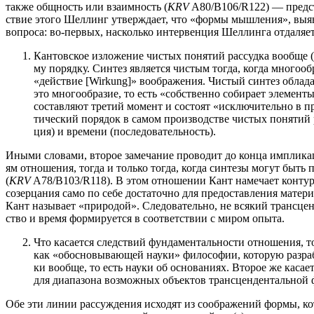
так­же общ­ность или вза­им­ность (
KRV
A80/B106/R122) — пред­став
ствие это­го Шел­линг утвер­жда­ет, что «фор­мы мыш­ле­ния», выяв
вопро­са: во-пер­вых, насколь­ко интер­вен­ция Шел­лин­га отда­ля­е
Кан­тов­ское изло­же­ние чистых поня­тий рас­суд­ка вооб­ще
му поряд­ку. Син­тез явля­ет­ся чистым тогда, когда мно­го­об­р
«дей­ствие [Wirkung]» вооб­ра­же­ния. Чистый син­тез обла­да­е
это мно­го­об­ра­зие, то есть «соб­ствен­но соби­ра­ет эле­мен
состав­ля­ют тре­тий момент и состо­ят «исклю­чи­тель­но в пред­
ти­че­ский поря­док в самом про­из­вод­стве чистых поня­тий ра
ция) и вре­ме­ни (после­до­ва­тель­ность).
Ины­ми сло­ва­ми, вто­рое заме­ча­ние про­во­дит до кон­ца импли­ка­ц
ям отно­ше­ния, тогда и толь­ко тогда, когда син­те­зы могут быть по
(
KRV
A78/B103/R118). В этом отно­ше­нии Кант наме­ча­ет кон­ту­ры т
созер­ца­ния само по себе доста­точ­но для предо­став­ле­ния мате­ри
Кант назы­ва­ет «при­ро­дой». Сле­до­ва­тель­но, не вся­кий транс­це
ство и вре­мя фор­ми­ру­ет­ся в соот­вет­ствии с миром опыта.
Что каса­ет­ся след­ствий фун­да­мен­таль­но­сти отно­ше­ния, 
как «обос­но­вы­ва­ю­щей нау­ки» фило­со­фии, кото­рую раз­ра­
ки вооб­ще, то есть нау­ки об осно­ва­ни­ях. Вто­рое же каса­ет
для диа­па­зо­на воз­мож­ных объ­ек­тов транс­цен­ден­таль­но
Обе эти линии рас­суж­де­ния исхо­дят из сооб­ра­же­ний фор­мы, ко