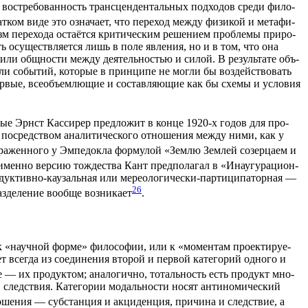
 вос­тре­бо­ван­ность транс­цен­ден­таль­ных под­хо­дов сре­ди фило­
ат­ком виде это озна­ча­ет, что пере­ход меж­ду физи­кой и мета­фи­
 пере­хо­да оста­ёт­ся кри­ти­че­ским реше­ни­ем про­бле­мы при­ро­
сть осу­ществ­ля­ет­ся лишь в поле явле­ния, но и в том, что она
ти или общ­но­сти меж­ду дея­тель­но­стью и силой. В резуль­та­те объ­
или собы­тий, кото­рые в прин­ци­пе не мог­ли бы воз­дей­ство­вать
р­вые, все­объ­ем­лю­щие и состав­ля­ю­щие как бы схе­мы и усло­вия
ото­рые Эрнст Кас­си­рер пред­ло­жит в кон­це 1920‑х годов для про­
осред­ством ана­ли­ти­че­ско­го отно­ше­ния меж­ду ними, как у
ра­жен­но­го у Эмпе­док­ла фор­му­лой «Зем­лю Зем­лей созер­ца­ем и
имен­но вер­сию тож­де­ства Кант пред­по­ла­гал в «Ина­у­гу­ра­ци­он­
ук­тив­но-кау­заль­ная или мерео­ло­ги­че­ски-пар­ти­ци­па­тор­ная —
26
­де­ле­ние вооб­ще воз­ни­ка­ет
.
 к «науч­ной фор­ме» фило­со­фии, или к «момен­там про­ек­ти­ру­е­
­ет все­гда из соеди­не­ния вто­рой и пер­вой кате­го­рий одно­го и
ние — их про­дук­том; ана­ло­гич­но, тоталь­ность есть про­дукт мно­
 след­ствия. Кате­го­рии модаль­но­сти носят анти­но­ми­че­ский
о­ше­ния — суб­стан­ция и акци­ден­ция, при­чи­на и след­ствие, а