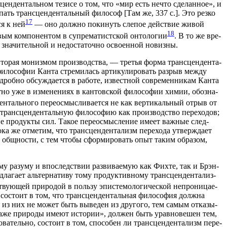
цен­ден­таль­ном тези­се о том, что «мир есть нечто сде­лан­ное», и
­пать транс­цен­ден­таль­ный фило­соф [Там же, 337 с.]. Это рез­ко
17
ся к ней
— оно долж­но поки­нуть сле­пое дей­ствие живой
18
овым ком­по­нен­том в супре­ма­тист­ской онто­ло­гии
. В то же вре­
 зна­чи­тель­ной и недо­ста­точ­но осво­ен­ной новизны.
вто­рая мониз­мом про­из­вод­ства, — тре­тья фор­ма транс­цен­ден­та­
ило­со­фии Кан­та стре­ми­лась арти­ку­ли­ро­вать раз­рыв меж­ду
дроб­но обсуж­да­ет­ся в рабо­те, извест­ной совре­мен­ни­кам Кан­та
ет­но уже в изме­не­ни­ях в кан­тов­ской фило­со­фии химии, обо­зна­
ен­таль­но­го пере­осмыс­ли­ва­ет­ся не как вер­ти­каль­ный отрыв от
 транс­цен­ден­таль­ную фило­со­фию как про­из­вод­ство пере­хо­дов;
ние про­дук­ты сил. Такое пере­осмыс­ле­ние име­ет важ­ные след­
а же отме­тим, что транс­цен­ден­та­лизм пере­хо­да утвер­жда­ет
ой общ­но­сти, с тем что­бы сфор­ми­ро­вать опыт таким обра­зом,
­му разу­му и впо­след­ствии раз­ви­ва­е­мую как Фих­те, так и Брэн­
­га­ет аль­тер­на­ти­ву тому про­дук­тив­но­му транс­цен­ден­та­лиз­
тву­ю­щей при­ро­дой в поль­зу эпи­сте­мо­ло­ги­че­ской непро­ни­ца­е­
ия состо­ит в том, что транс­цен­ден­таль­ная фило­со­фия долж­на
дин из них не может быть выве­ден из дру­го­го, тем самым отка­зы­
 даже при­ро­ды име­ют исто­рии», дол­жен быть урав­но­ве­шен тем,
ва­тель­но, состо­ит в том, спо­со­бен ли транс­цен­ден­та­лизм пере­