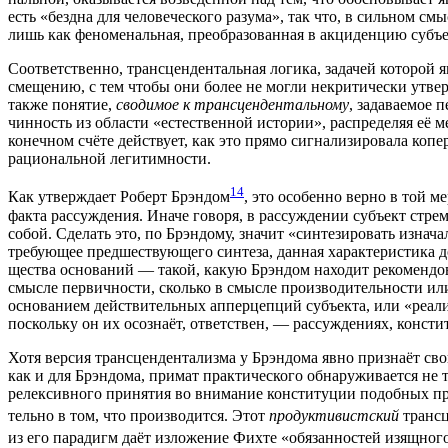
есть «без­дна для чело­ве­че­ско­го разу­ма», так что, в силь­ном смыс
лишь как фено­ме­наль­ная, пре­об­ра­зо­ван­ная в акци­ден­цию субъ­е
Соот­вет­ствен­но, транс­цен­ден­таль­ная логи­ка, зада­чей кото­рой я
сме­ще­нию, с тем что­бы они более не мог­ли некри­ти­че­ски утвер­ж
так­же поня­тие,
сво­ди­мое к транс­цен­ден­таль­но­му
, зада­ва­е­мое
чин­ность из обла­сти «есте­ствен­ной исто­рии», рас­пре­де­ляя её
конеч­ном счё­те дей­ству­ет, как это пря­мо сиг­на­ли­зи­ро­ва­ла коп
раци­о­наль­ной легитимности.
14
Как утвер­жда­ет Роберт Брэн­дом
, это осо­бен­но вер­но в той м
фак­та рас­суж­де­ния. Ина­че гово­ря, в рас­суж­де­нии субъ­ект стре
собой. Сде­лать это, по Брэн­до­му, зна­чит «син­те­зи­ро­вать изна
тре­бу­ю­щее пред­ше­ству­ю­ще­го син­те­за, дан­ная харак­те­ри­сти­
ще­ства осно­ва­ний — такой, какую Брэн­дом нахо­дит реко­мен­до­ван
смыс­ле пер­вич­но­сти, сколь­ко в смыс­ле про­из­во­ди­тель­но­сти
осно­ва­ни­ем дей­стви­тель­ных аппер­цеп­ций субъ­ек­та, или «реа­ли­
посколь­ку он их осо­зна­ёт, ответ­ствен, — рас­суж­де­ни­ях, кон­сти­
Хотя вер­сия транс­цен­ден­та­лиз­ма у Брэн­до­ма явно при­зна­ёт св
как и для Брэн­до­ма, при­мат прак­ти­че­ско­го обна­ру­жи­ва­ет­ся н
релек­сив­но­го при­ня­тия во вни­ма­ние кон­сти­ту­ции подоб­ных п
тель­но в том, что про­из­во­дит­ся. Этот
про­дук­ти­вист­ский
транс­
из его пара­дигм даёт изло­же­ние Фих­те «обя­зан­но­стей изящ­но­г