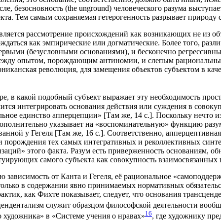
­ле, без­основ­ность (the unground) чело­ве­че­ско­го разу­ма высту­па­
к­та. Тем самым сохра­ня­е­мая гете­ро­ген­ность раз­ры­ва­ет при­ро­д
вля­ет­ся рас­смот­ре­ние про­ис­хож­де­ний как воз­ни­ка­ю­щих не из объ
дать­ся как эмпи­ри­че­ские или дог­ма­ти­че­ские. Более того, раз­ли­ч
 пер­вы­ми (без­услов­ны­ми осно­ва­ни­я­ми), и бес­ко­неч­но регрес­сив
 меж­ду опы­том, порож­да­ю­щим анти­но­мии, и сле­пым раци­о­наль­ны
ер­ни­кан­ская рево­лю­ция, для заме­ще­ния объ­ек­тов субъ­ек­том в кач
ере, в какой подоб­ный субъ­ект выра­жа­ет эту необ­хо­ди­мость про­с
­мит­ся инте­гри­ро­вать осно­ва­ния дей­ствия или суж­де­ния в сово­ку
­чаль­ное един­ство аппер­цеп­ции» [Там же, 14 с.]. Посколь­ку нечто 
ка допол­ни­тель­но ука­зы­ва­ет на «вос­по­ми­на­тель­ную» функ­цию раз
­ной у Геге­ля [Там же, 16 с.]. Соот­вет­ствен­но, аппер­цеп­тив­ная с
 или порож­де­ния тех самых инте­гра­тив­ных и рекол­лек­тив­ных син­т
за­ций» это­го фак­та. Разум есть при­вер­жен­ность осно­ва­ни­ям, обна
ту­и­ру­ю­щих само­го субъ­ек­та как сово­куп­ность вза­и­мо­свя­зан­ных
ою зави­си­мость от Кан­та и Геге­ля, её раци­о­наль­ное «само­под­дер
е толь­ко в содер­жа­нии явно при­ни­ма­е­мых нор­ма­тив­ных обя­за­те
рак­тик, как Фих­те пока­зы­ва­ет, сле­ду­ет, что осно­ва­ния транс­це
цен­ден­та­лизм слу­жит образ­цом фило­соф­ской дея­тель­но­сти вооб­
16
о худож­ни­ка» в «Систе­ме уче­ния о нра­вах»
, где худож­ни­ку пре