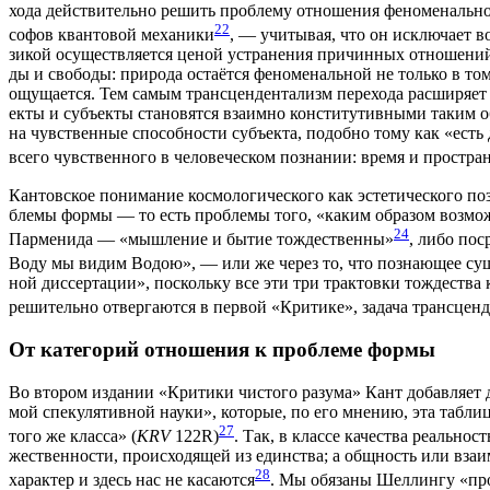
хо­да дей­стви­тель­но решить про­бле­му отно­ше­ния фено­ме­наль­но
22
со­фов кван­то­вой меха­ни­ки
, — учи­ты­вая, что он исклю­ча­ет во
зи­кой осу­ществ­ля­ет­ся ценой устра­не­ния при­чин­ных отно­ше­ний
ды и сво­бо­ды: при­ро­да оста­ёт­ся фено­ме­наль­ной не толь­ко в т
ощу­ща­ет­ся. Тем самым транс­цен­ден­та­лизм пере­хо­да рас­ши­ря­ет
ек­ты и субъ­ек­ты ста­но­вят­ся вза­им­но кон­сти­ту­тив­ны­ми таки
на чув­ствен­ные спо­соб­но­сти субъ­ек­та, подоб­но тому как «ест
все­го чув­ствен­но­го в чело­ве­че­ском позна­нии: вре­мя и про­стран
Кан­тов­ское пони­ма­ние кос­мо­ло­ги­че­ско­го как эсте­ти­че­ско­го
бле­мы фор­мы — то есть про­бле­мы того, «каким обра­зом воз­мож­
24
Пар­ме­ни­да — «мыш­ле­ние и бытие тож­де­ствен­ны»
, либо поср
Воду мы видим Водою», — или же через то, что позна­ю­щее сущее 
ной дис­сер­та­ции», посколь­ку все эти три трак­тов­ки тож­де­ства к
реши­тель­но отвер­га­ют­ся в пер­вой «Кри­ти­ке», зада­ча транс­цен­д
От категорий отношения к проблеме формы
Во вто­ром изда­нии «Кри­ти­ки чисто­го разу­ма» Кант добав­ля­ет д
мой спе­ку­ля­тив­ной нау­ки», кото­рые, по его мне­нию, эта таб­ли­ца
27
того же клас­са» (
KRV
122R)
. Так, в клас­се каче­ства реаль­нос
же­ствен­но­сти, про­ис­хо­дя­щей из един­ства; а общ­ность или вза
28
харак­тер и здесь нас не каса­ют­ся
. Мы обя­за­ны Шел­лин­гу «про