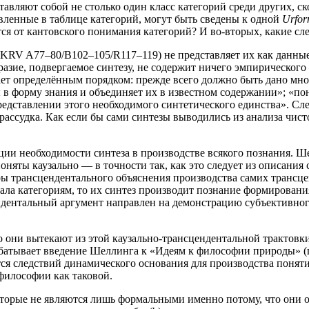
­ля­ют собой не столь­ко один класс кате­го­рий сре­ди дру­гих, ско
­лен­ные в таб­ли­це кате­го­рий, могут быть све­де­ны к одной
Urfo
т­ся от кан­тов­ско­го пони­ма­ния кате­го­рий? И во-вто­рых, какие 
 (KRV A77–80/B102–105/R117–119) не пред­став­ля­ет их как дан­ные, 
а­зие, под­вер­га­е­мое син­те­зу, не содер­жит ниче­го эмпи­ри­че­ско­г
т опре­де­лён­ным поряд­ком: преж­де все­го долж­но быть дано мно­го­о
­ты в фор­му зна­ния и объ­еди­ня­ет их в извест­ном содер­жа­нии»; «по
став­ле­нии это­го необ­хо­ди­мо­го син­те­ти­че­ско­го един­ства». Сле
с­суд­ка. Как если бы сами син­те­зы выво­ди­лись из ана­ли­за чисто­го
ии необ­хо­ди­мо­сти син­те­за в про­из­вод­стве вся­ко­го позна­ния. 
ня­ты кау­заль­но — в точ­но­сти так, как это сле­ду­ет из опи­са­ния с
ранс­цен­ден­таль­но­го объ­яс­не­ния про­из­вод­ства самих транс­цен
­а­ла кате­го­ри­ям, то их син­тез про­из­во­дит позна­ние фор­ми­ро­ва
н­ден­таль­ный аргу­мент направ­лен на демон­стра­цию субъ­ек­тив­но­г
то они выте­ка­ют из этой кау­заль­но-транс­цен­ден­таль­ной трак­тов­
ба­ты­ва­ет вве­де­ние Шел­лин­га к «Иде­ям к фило­со­фии при­ро­ды» (п
­ся след­ствий дина­ми­че­ско­го осно­ва­ния для про­из­вод­ства поня­т
й фило­со­фии как таковой.
то­рые не явля­ют­ся лишь фор­маль­ны­ми имен­но пото­му, что они о