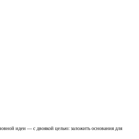
нов­ной идеи — с дво­я­кой целью: зало­жить осно­ва­ния для