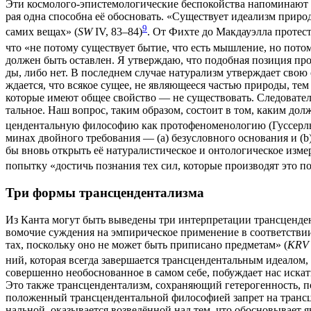
Эти кос­мо­ло­го-эпи­сте­мо­ло­ги­че­ские бес­по­кой­ства напо­ми­на­
рая одна спо­соб­на её обос­но­вать. «Суще­ству­ет иде­а­лизм при­р
9
самих вещах» (
SW
IV, 83–84)
. От Фих­те до Мак­дау­эл­ла про­те­
что «не пото­му суще­ству­ет бытие, что есть мыш­ле­ние, но пото
дол­жен быть остав­лен. Я утвер­ждаю, что подоб­ная пози­ция про­ис
ды, либо нет. В послед­нем слу­чае нату­ра­лизм утвер­жда­ет свою о
жда­ет­ся, что вся­кое сущее, не явля­ю­ще­е­ся частью при­ро­ды, те
кото­рые име­ют общее свой­ство — не суще­ство­вать. Сле­до­ва­тел
таль­ное. Наш вопрос, таким обра­зом, состо­ит в том, каким дол­же
цен­ден­таль­ную фило­со­фию как про­то­фе­но­ме­но­ло­гию (Гус­серль
ми­нах двой­но­го тре­бо­ва­ния — (а) без­услов­но­го осно­ва­ния и (b)
бы вновь открыть её нату­ра­ли­сти­че­ское и онто­ло­ги­че­ское изме
попыт­ку «достичь позна­ния тех сил, кото­рые про­из­во­дят это по
Три формы трансцендентализма
Из Кан­та могут быть выве­де­ны три интер­пре­та­ции транс­цен­ден
во­мо­чие суж­де­ния на эмпи­ри­че­ское при­ме­не­ние в соот­вет­ст
тах, посколь­ку оно не может быть при­пи­са­но пред­ме­там» (
KRV
ний, кото­рая все­гда завер­ша­ет­ся транс­цен­ден­таль­ным иде­а­лом
совер­шен­но необос­но­ван­ное в самом себе, побуж­да­ет нас искат
Это так­же транс­цен­ден­та­лизм, сохра­ня­ю­щий гете­ро­ген­ность,
поло­жен­ный транс­цен­ден­таль­ной фило­со­фи­ей запрет на транс­цен
наль­ной, ока­зы­ва­ет­ся воз­ве­дён­ной над тем, что обос­но­вы­ва­ет