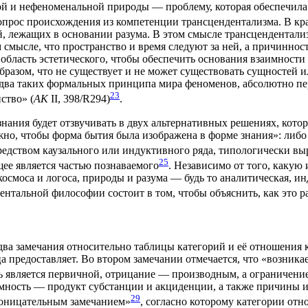
й и нефе­но­ме­наль­ной при­ро­ды — про­бле­му, кото­рая обес­пе­чи­ла
прос про­ис­хож­де­ния из ком­пе­тен­ции транс­цен­ден­та­лиз­ма. В кр
, лежа­щих в осно­ва­нии разу­ма. В этом смыс­ле транс­цен­ден­та­лизм
ом смыс­ле, что про­стран­ство и вре­мя сле­ду­ют за ней, а при­чин­но
 область эсте­ти­че­ско­го, что­бы обес­пе­чить осно­ва­ния вза­им­но­с
м обра­зом, что не суще­ству­ет и не может суще­ство­вать сущ­но­стей 
ь два таких фор­маль­ных прин­ци­па мира фено­ме­нов, абсо­лют­но пе
23
­ство» (
AK
II, 398/R294)
.
 позна­ния будет отзву­чи­вать в двух аль­тер­на­тив­ных реше­ни­ях, к
но, что­бы фор­ма бытия была изоб­ра­же­на в фор­ме зна­ния»: либо п
ед­ством кау­заль­но­го или индук­тив­но­го ряда, типо­ло­ги­че­ски вы
25
явля­ет­ся частью позна­ва­е­мо­го
. Неза­ви­си­мо от того, какую 
ос­мо­са и логоса, при­ро­ды и разу­ма — будь то ана­ли­ти­че­ская, инд
ен­таль­ной фило­со­фии состо­ит в том, что­бы объ­яс­нить, как это раз
ва заме­ча­ния отно­си­тель­но таб­ли­цы кате­го­рий и её отно­ше­ния
 предо­став­ля­ет. Во вто­ром заме­ча­нии отме­ча­ет­ся, что «воз­ни­ка
ть явля­ет­ся пер­вич­ной, отри­ца­ние — про­из­вод­ным, а огра­ни­че­
­им­ность — про­дукт суб­стан­ции и акци­ден­ции, а так­же при­чи­ны и
29
­ни­ца­тель­ным заме­ча­ни­ем»
, соглас­но кото­ро­му кате­го­рии отн