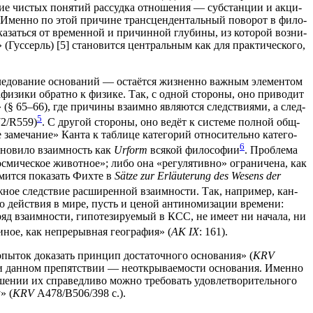
­ние чистых поня­тий рас­суд­ка отно­ше­ния — суб­стан­ции и акци­
па. Имен­но по этой при­чине транс­цен­ден­таль­ный пово­рот в фило­
тка­зать­ся от вре­мен­ной и при­чин­ной глу­би­ны, из кото­рой воз­ни­
ус­серль) [5] ста­но­вит­ся цен­траль­ным как для прак­ти­че­ско­го,
е­до­ва­ние осно­ва­ний — оста­ёт­ся жиз­нен­но важ­ным эле­мен­том
а­фи­зи­ки обрат­но к физи­ке. Так, с одной сто­ро­ны, оно при­во­дит
 (§ 65–66), где при­чи­ны вза­им­но явля­ют­ся след­стви­я­ми, а след­
5
72/R559)
. С дру­гой сто­ро­ны, оно ведёт к систе­ме пол­ной общ­
аме­ча­ние» Кан­та к таб­ли­це кате­го­рий отно­си­тель­но кате­го­
6
но­ви­ло вза­им­ность как
Urform
вся­кой фило­со­фии
. Про­бле­ма
кос­ми­че­ское живот­ное»; либо она «регу­ля­тив­но» огра­ни­че­на, как
мит­ся пока­зать Фих­те в
Sätze zur Erläuterung des Wesens der
­ное след­ствие рас­ши­рен­ной вза­им­но­сти. Так, напри­мер, кан­
­го дей­ствия в мире, пусть и ценой анти­но­ми­за­ции вре­ме­ни:
ряд вза­им­но­сти, гипо­те­зи­ру­е­мый в КСС, не име­ет ни нача­ла, ни
иное, как непре­рыв­ная гео­гра­фия» (
AK IX
: 161).
пы­ток дока­зать прин­цип доста­точ­но­го осно­ва­ния» (
KRV
дан­ном пре­пят­ствии — неот­кры­ва­е­мо­сти осно­ва­ния. Имен­но
е­нии их спра­вед­ли­во мож­но тре­бо­вать удо­вле­тво­ри­тель­но­го
» (
KRV
A478/B506/398 с.).