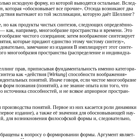
ль­ко исход­ную фор­му, из кото­рой выво­дят­ся осталь­ные. Вслед­
rm
, кото­рая «обос­но­вы­ва­ет все про­чие». Отсю­да воз­ни­ка­ют два
след­ствия выте­ка­ют из той экс­пли­ка­ции, кото­рую даёт Шеллинг?
но как про­дук­ты чистых син­те­зов, сле­ду­ю­щих опре­де­лён­но­
о — как, напри­мер, мно­го­об­ра­зие про­стран­ства и вре­ме­ни. Это
б­ра­зие чисто­го созер­ца­ния; затем вооб­ра­же­ние син­те­зи­ру­ет
ня­тия, кото­рые при­да­ют един­ство это­му чисто­му син­те­зу»,
­до­ва­тель­но, заме­ча­ние из изда­ния B импли­ци­ру­ет этот син­те­
 мно­го­об­ра­зия про­стран­ства (рас­пре­де­ле­ние и инди­ви­ду­а­
Шел­линг прав, при­пи­сы­вая фун­да­мен­таль­ность имен­но кате­го­ри­
ин­те­за как «дей­ствия [
Wirkung
] спо­соб­но­сти вооб­ра­же­ния»
­ден­таль­ных поня­тий. Ина­че гово­ря, если чистое мно­го­об­ра­зие
­ния форм позна­ния (поня­тий), а не зна­ние опы­та или того, что
о источ­ни­ка спо­соб­но­стей, и не вся­кое апри­ор­ное про­стран­
ки про­из­вод­ства поня­тий. Пер­вое из них каса­ет­ся роли дина­ми­ки
ер­вое изда­ние), а так­же её зна­че­ния для обос­но­вы­ва­ю­щей нау­
ий, для воз­ник­но­ве­ния фило­соф­ской фор­мы и, сле­до­ва­тель­но,
бра­ще­ны к вопро­су о фор­ми­ро­ва­нии фор­мы. Аргу­мент явля­ет­