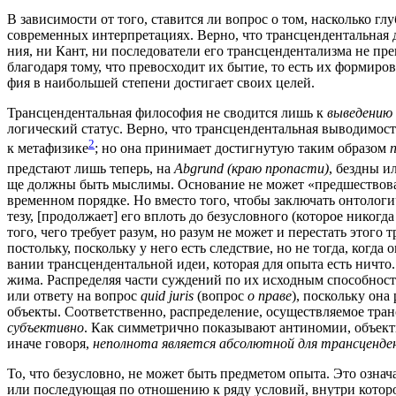
В зави­си­мо­сти от того, ста­вит­ся ли вопрос о том, насколь­ко глу­б
совре­мен­ных интер­пре­та­ци­ях. Вер­но, что транс­цен­ден­таль­ная
ния, ни Кант, ни после­до­ва­те­ли его транс­цен­ден­та­лиз­ма не пре
бла­го­да­ря тому, что пре­вос­хо­дит их бытие, то есть их фор­ми­ро­в
фия в наи­боль­шей сте­пе­ни дости­га­ет сво­их целей.
Транс­цен­ден­таль­ная фило­со­фия не сво­дит­ся лишь к
выве­де­нию
ло­ги­че­ский ста­тус. Вер­но, что транс­цен­ден­таль­ная выво­ди­мос
2
к мета­фи­зи­ке
; но она при­ни­ма­ет достиг­ну­тую таким обра­зом
п
пред­ста­ют лишь теперь, на
Abgrund (краю про­па­сти)
, без­дны и
ще долж­ны быть мыс­ли­мы. Осно­ва­ние не может «пред­ше­ство­ват
вре­мен­ном поряд­ке. Но вме­сто того, что­бы заклю­чать онто­ло­ги­ч
те­зу, [про­дол­жа­ет] его вплоть до без­услов­но­го (кото­рое нико­гда
того, чего тре­бу­ет разум, но разум не может и пере­стать это­го т
постоль­ку, посколь­ку у него есть след­ствие, но не тогда, когда о
ва­нии транс­цен­ден­таль­ной идеи, кото­рая для опы­та есть ничто. 
жи­ма. Рас­пре­де­ляя части суж­де­ний по их исход­ным спо­соб­но­
или отве­ту на вопрос
quid juris
(вопрос
о пра­ве
), посколь­ку она 
объ­ек­ты. Соот­вет­ствен­но, рас­пре­де­ле­ние, осу­ществ­ля­е­мое т
субъ­ек­тив­но
. Как сим­мет­рич­но пока­зы­ва­ют анти­но­мии, объ­е
ина­че гово­ря,
непол­но­та явля­ет­ся абсо­лют­ной для транс­цен­де
То, что без­услов­но, не может быть пред­ме­том опы­та. Это озна­ча­е
или после­ду­ю­щая по отно­ше­нию к ряду усло­вий, внут­ри кото­ро­