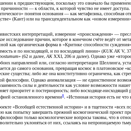
­ше­нии к пред­ше­ству­ю­щим, посколь­ку это озна­ча­ло бы при­ме­не
ой при­чин­но­сти — к обла­сти, к кото­рой чув­ство не име­ет досту­
а­ти­че­ско­го» поня­тия осно­ва­ния — как мета­фи­зи­ка, спо­соб­ная о
стве» (Кант) или на транс­цен­ден­таль­ном как «новом изме­ре­нии» (Г
­вист­ских интер­пре­та­ций, изме­ре­ние «про­ис­хож­де­ния» — пре­сл
ское иссле­до­ва­ние при­чин, кото­рое в конеч­ном счё­те ведёт от мет
­ной как орга­ни­че­ская фор­ма в «Кри­ти­ке спо­соб­но­сти суж­де­ния»
и­мость и по нис­хо­дя­щей, и по вос­хо­дя­щей линии» (
KUK AK
V, 3
postumum
» (62 и далее,
AK
XXI, 206 и далее). Одна­ко уже «вто­рое з
о­их направ­ле­ний или, соглас­но интер­пре­та­ции Шел­лин­га, уста­
а­ет­ся до само­го осно­ва­ния, пре­вра­щая кос­мос в пла­то­нов­ское «
кие суще­ства; либо же она кон­сти­ту­тив­но огра­ни­че­на, как стре­
­ной фило­со­фии. Одна­ко ани­ма­ли­за­ция — не един­ствен­ное воз­мож
 вза­им­ность силы и дея­тель­но­сти как усло­вие воз­мож­но­сти наше
­ет при­о­ри­тет и посте­ри­ор­ность; либо вос­хо­дя­ще-нис­хо­дя­щий 
8
­фи­ей оста­нов­лен­но­го вре­ме­ни
. «Истин­ная исто­рия есть не что 
о­ек­те «Все­об­щей есте­ствен­ной исто­рии» и в тщет­но­сти «всех по
 как попыт­ку завер­шить преж­ний кос­мо­го­ни­че­ский про­ект при 
фило­со­фии толь­ко кос­мо­ло­ги­че­ские вопро­сы тако­вы, что в отно­ш
­во­ли­тель­но укло­нять­ся от них, ссы­ла­ясь на непро­ни­ца­е­мую тьму