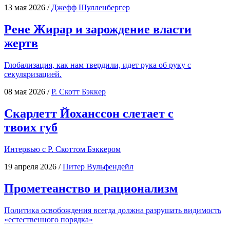
13 мая 2026
/
Джефф Шулленбергер
Рене Жирар и зарождение власти
жертв
Гло­ба­ли­за­ция, как нам твер­ди­ли, идет рука об руку с
секуляризацией.
08 мая 2026
/
Р. Скотт Бэккер
Скарлетт Йоханссон слетает с
твоих губ
Интер­вью с Р. Скот­том Бэккером
19 апреля 2026
/
Питер Вульфендейл
Прометеанство и рационализм
Поли­ти­ка осво­бож­де­ния все­гда долж­на раз­ру­шать види­мость
«есте­ствен­но­го порядка»