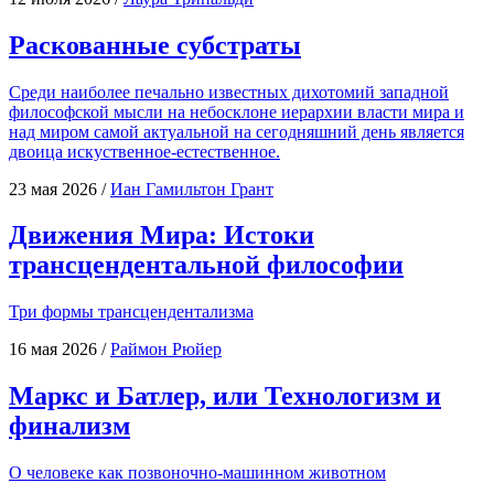
Раскованные субстраты
Сре­ди наи­бо­лее печаль­но извест­ных дихо­то­мий запад­ной
фило­соф­ской мыс­ли на небо­склоне иерар­хии вла­сти мира и
над миром самой акту­аль­ной на сего­дняш­ний день явля­ет­ся
дво­и­ца искуственное-естественное.
23 мая 2026
/
Иан Гамильтон Грант
Движения Мира: Истоки
трансцендентальной философии
Три фор­мы трансцендентализма
16 мая 2026
/
Раймон Рюйер
Маркс и Батлер, или Технологизм и
финализм
О чело­ве­ке как позво­ноч­но-машин­ном животном