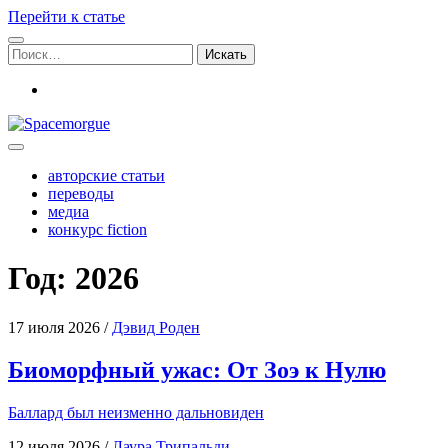
Перейти к статье
Поиск:
vk
Spacemorgue
авторские статьи
переводы
медиа
конкурс fiction
Год:
2026
17 июля 2026
/
Дэвид Роден
Биоморфный ужас: От Зоэ к Нулю
Бал­лард был неиз­мен­но дальновиден
12 июля 2026
/
Лаура Трипальди