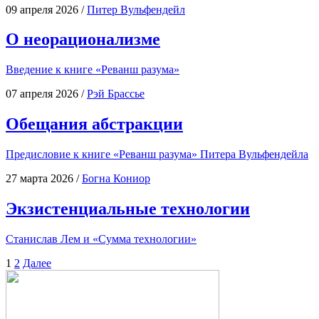
09 апреля 2026
/
Питер Вульфендейл
О неорационализме
Вве­де­ние к кни­ге «Реванш разума»
07 апреля 2026
/
Рэй Брассье
Обещания абстракции
Пре­ди­сло­вие к кни­ге «Реванш разу­ма» Пите­ра Вульфендейла
27 марта 2026
/
Богна Кониор
Экзистенциальные технологии
Ста­ни­слав Лем и «Сум­ма технологии»
Пагинация
1
2
Далее
записей