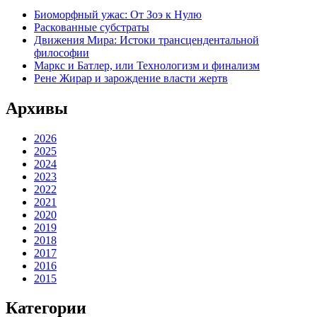
Биоморфный ужас: От Зоэ к Нулю
Раскованные субстраты
Движения Мира: Истоки трансцендентальной
философии
Маркс и Батлер, или Технологизм и финализм
Рене Жирар и зарождение власти жертв
Архивы
2026
2025
2024
2023
2022
2021
2020
2019
2018
2017
2016
2015
Категории