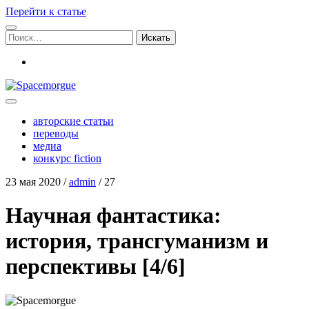
Перейти к статье
Поиск:
vk
Spacemorgue
авторские статьи
переводы
медиа
конкурс fiction
23 мая 2020
/
admin
/
27
Научная фантастика:
история, трансгуманизм и
перспективы [4/6]