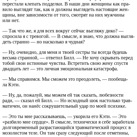
пере­ста­ли кле­пать под­дел­ки. В наши дни жен­щи­ны как пра­
ви­ло выгля­дят так, как и долж­ны выгля­деть насто­я­щие жен­
щи­ны, вне зави­си­мо­сти от того, смот­рят на них муж­чи­ны
или нет.
— Так что же, я для всех вокруг сей­час выгля­жу дико? —
спро­си­ла я с тре­во­гой. — В смыс­ле, я знаю, что долж­на выгля­
деть стран­но — но насколь­ко я чудная?
— Ну, оче­вид­но, для меня и тво­ей сест­ры ты все­гда будешь
весь­ма стран­ной, — отве­тил Билл. — Не хочу скры­вать перед
тобой свои истин­ные чув­ства. Встре­тить свою жену спу­стя
два­дцать лет — это лич­ная эмо­ци­о­наль­ная катастрофа.
— Мы спра­вим­ся. Мы смо­жем это пре­одо­леть, — пообе­ща­
ла Кэти.
— Ну, да, пожа­луй, мы можем ей так ска­зать, любез­но­сти
ради, — ска­зал ей Билл. — Но исход­ный шок настоль­ко трав­
ма­ти­чен, он нанёс сокру­ши­тель­ный удар по моей психике.
— Это ты мне рас­ска­зы­ва­ешь, — уко­ри­ла его Кэти. — Это
«раз­би­ло мне серд­це». В смыс­ле, тех­ни­че­ски я себе зара­бо­та­ла
дол­го­вре­мен­ный раз­рас­та­ю­щий­ся трав­ма­ти­че­ский про­цесс в
мозо­ли­стом теле. Он там сра­зу сле­ду­ю­щий после отме­ти­ны,