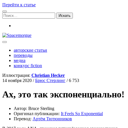
Перейти к статье
Поиск:
vk
Spacemorgue
авторские статьи
переводы
медиа
конкурс fiction
Иллюстрация:
Christian Hecker
14 ноября 2020
/
Брюс Стерлинг
/
6 753
Ах, это так экспоненциально!
Автор: Bruce Sterling
Ори­ги­нал пуб­ли­ка­ции:
It Feels So Exponential
Пере­вод:
Артём Тютюн­ни­ков