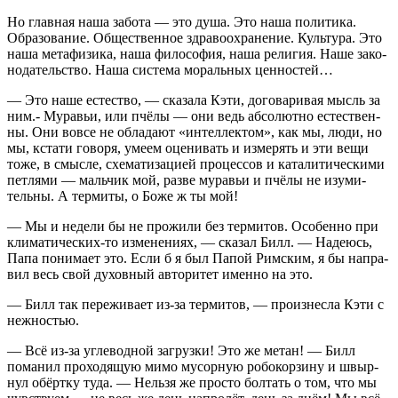
Но глав­ная наша забо­та — это душа. Это наша поли­ти­ка.
Обра­зо­ва­ние. Обще­ствен­ное здра­во­охра­не­ние. Куль­ту­ра. Это
наша мета­фи­зи­ка, наша фило­со­фия, наша рели­гия. Наше зако­
но­да­тель­ство. Наша систе­ма мораль­ных ценностей…
— Это наше есте­ство, — ска­за­ла Кэти, дого­ва­ри­вая мысль за
ним.- Муравьи, или пчё­лы — они ведь абсо­лют­но есте­ствен­
ны. Они вовсе не обла­да­ют «интел­лек­том», как мы, люди, но
мы, кста­ти гово­ря, уме­ем оце­ни­вать и изме­рять и эти вещи
тоже, в смыс­ле, схе­ма­ти­за­ци­ей про­цес­сов и ката­ли­ти­че­ски­ми
пет­ля­ми — маль­чик мой, раз­ве муравьи и пчё­лы не изу­ми­
тель­ны. А тер­ми­ты, о Боже ж ты мой!
— Мы и неде­ли бы не про­жи­ли без тер­ми­тов. Осо­бен­но при
кли­ма­ти­че­ских-то изме­не­ни­ях, — ска­зал Билл. — Наде­юсь,
Папа пони­ма­ет это. Если б я был Папой Рим­ским, я бы напра­
вил весь свой духов­ный авто­ри­тет имен­но на это.
— Билл так пере­жи­ва­ет из-за тер­ми­тов, — про­из­нес­ла Кэти с
нежностью.
— Всё из-за угле­вод­ной загруз­ки! Это же метан! — Билл
пома­нил про­хо­дя­щую мимо мусор­ную робо­кор­зи­ну и швыр­
нул обёрт­ку туда. — Нель­зя же про­сто бол­тать о том, что мы