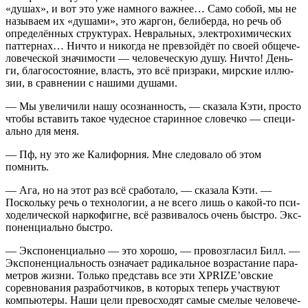
«душах», и вот это уже намно­го важ­нее… Само собой, мы не
назы­ва­ем их «душа­ми», это жар­гон, бели­бер­да, но речь об
опре­де­лён­ных струк­ту­рах. Невраль­ных, элек­тро­хи­ми­че­ских
пат­тер­нах… Ничто и нико­гда не пре­взой­дёт по сво­ей обще­че­
ло­ве­че­ской зна­чи­мо­сти — чело­ве­че­скую душу. Ничто! День­
ги, бла­го­со­сто­я­ние, власть, это всё при­зра­ки, мир­ские иллю­
зии, в срав­не­нии с наши­ми душами.
— Мы уве­ли­чи­ли нашу осо­знан­ность, — ска­за­ла Кэти, про­сто
что­бы вста­вить такое чудес­ное ста­рин­ное сло­веч­ко — спе­ци­
аль­но для меня.
— Пф, ну это же Кали­фор­ния. Мне сле­до­ва­ло об этом
помнить.
— Ага, но на этот раз всё сра­бо­та­ло, — ска­за­ла Кэти. —
Посколь­ку речь о тех­но­ло­гии, а не все­го лишь о какой-то пси­
хо­де­ли­че­ской нар­ко­фигне, всё раз­ви­ва­лось очень быст­ро. Экс­
по­нен­ци­аль­но быстро.
— Экс­по­нен­ци­аль­но — это хоро­шо, — про­воз­гла­сил Билл. —
Экс­по­нен­ци­аль­ность озна­ча­ет ради­каль­ное воз­рас­та­ние пара­
мет­ров жиз­ни. Толь­ко пред­ставь все эти XPRIZE’овские
сорев­но­ва­ния раз­ра­бот­чи­ков, в кото­рых теперь участ­ву­ют
ком­пью­те­ры. Наши цели пре­вос­хо­дят самые сме­лые чело­ве­че­