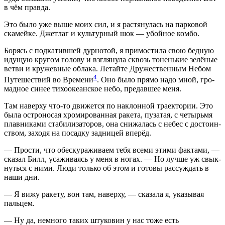
в чём правда.
Это было уже выше моих сил, и я рас­тя­ну­лась на пар­ко­вой
ска­мей­ке. Джет­лаг и куль­тур­ный шок — убой­ное комбо.
Борясь с под­ка­тив­шей дур­но­той, я при­мо­сти­ла свою бед­ную
иду­щую кру­гом голо­ву и взгля­ну­ла сквозь тонень­кие зелё­ные
вет­ви и кру­жев­ные обла­ка. Летай­те Дру­же­ствен­ным Небом
4
Путе­ше­ствий во Вре­ме­ни
. Оно было пря­мо надо мной, гро­
мад­ное синее тихо­оке­ан­ское небо, пре­дав­шее меня.
Там навер­ху что-то дви­жет­ся по наклон­ной тра­ек­то­рии. Это
была ост­ро­но­сая хро­ми­ро­ван­ная раке­та, пуза­тая, с четырь­мя
плав­ни­ка­ми ста­би­ли­за­то­ров, она сни­жа­лась с небес с досто­ин­
ством, захо­дя на посад­ку зад­ни­цей вперёд.
— Про­сти, что обес­ку­ра­жи­ва­ем тебя все­ми эти­ми фак­та­ми, —
ска­зал Билл, уса­жи­ва­ясь у меня в ногах. — Но луч­ше уж свык­
нуть­ся с ними. Люди толь­ко об этом и гото­вы рас­суж­дать в
наши дни.
— Я вижу раке­ту, вон там, навер­ху, — ска­за­ла я, ука­зы­вая
пальцем.
— Ну да, немно­го таких шту­ко­вин у нас тоже есть