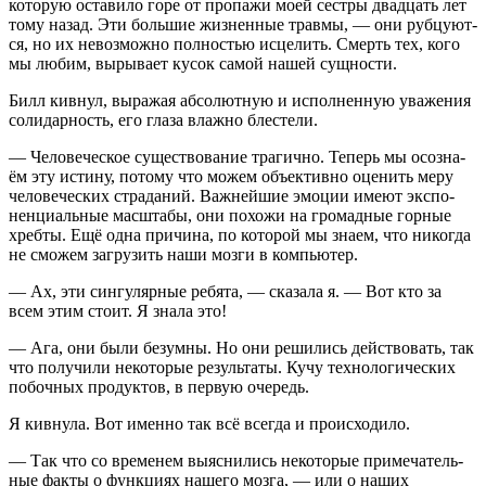
кото­рую оста­ви­ло горе от про­па­жи моей сест­ры два­дцать лет
тому назад. Эти боль­шие жиз­нен­ные трав­мы, — они руб­цу­ют­
ся, но их невоз­мож­но пол­но­стью исце­лить. Смерть тех, кого
мы любим, выры­ва­ет кусок самой нашей сущности.
Билл кив­нул, выра­жая абсо­лют­ную и испол­нен­ную ува­же­ния
соли­дар­ность, его гла­за влаж­но блестели.
— Чело­ве­че­ское суще­ство­ва­ние тра­гич­но. Теперь мы осо­зна­
ём эту исти­ну, пото­му что можем объ­ек­тив­но оце­нить меру
чело­ве­че­ских стра­да­ний. Важ­ней­шие эмо­ции име­ют экс­по­
нен­ци­аль­ные мас­шта­бы, они похо­жи на гро­мад­ные гор­ные
хреб­ты. Ещё одна при­чи­на, по кото­рой мы зна­ем, что нико­гда
не смо­жем загру­зить наши моз­ги в компьютер.
— Ах, эти син­гу­ляр­ные ребя­та, — ска­за­ла я. — Вот кто за
всем этим сто­ит. Я зна­ла это!
— Ага, они были безум­ны. Но они реши­лись дей­ство­вать, так
что полу­чи­ли неко­то­рые резуль­та­ты. Кучу тех­но­ло­ги­че­ских
побоч­ных про­дук­тов, в первую очередь.
Я кив­ну­ла. Вот имен­но так всё все­гда и происходило.
— Так что со вре­ме­нем выяс­ни­лись неко­то­рые при­ме­ча­тель­
ные фак­ты о функ­ци­ях наше­го моз­га, — или о наших