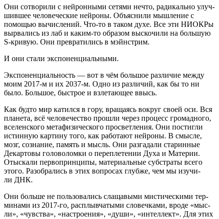
Они сотво­ри­ли с ней­рон­ны­ми сетя­ми нечто, ради­каль­но улуч­
шив­шее чело­ве­че­ские ней­ро­ны. Объ­яс­ни­ли мыш­ле­ние с
помо­щью вычис­ле­ний. Что-то в таком духе. Все эти НИО­К­Ры
вырва­лись из лаб и каким-то обра­зом выско­чи­ли на боль­шую
S‑кривую. Они пре­вра­ти­лись в мэйнстрим.
И они ста­ли экспоненциальными.
Экс­по­нен­ци­аль­ность — вот в чём боль­шое раз­ли­чие меж­ду
моим 2017‑м и их 2037‑м. Одно из раз­ли­чий, как бы то ни
было. Боль­шое, быст­рое и взле­та­ю­щее ввысь.
Как буд­то мир катил­ся в гору, вра­ща­ясь вокруг сво­ей оси. Вся
пла­не­та, всё чело­ве­че­ство про­шли через про­цесс гро­мад­но­го,
все­лен­ско­го мета­фи­зи­че­ско­го про­свет­ле­ния. Они постиг­ли
истин­ную кар­ти­ну того, как рабо­та­ют ней­ро­ны. В смыс­ле,
мозг, созна­ние, память и мысль. Они раз­га­да­ли ста­рин­ные
Декар­то­вы голо­во­лом­ки о пере­пле­те­нии Духа и Мате­рии.
Отыс­ка­ли пер­во­прин­ци­пы, мате­ри­аль­ные суб­стра­ты все­го
это­го. Разо­бра­лись в этих вопро­сах глуб­же, чем мы изу­чи­
ли ДНК.
Они боль­ше не поль­зо­ва­лись сла­ща­вы­ми мисти­че­ски­ми тер­
ми­на­ми из 2017-го, рас­плыв­ча­ты­ми сло­веч­ка­ми, вро­де «мыс­
ли», «чув­ства», «настро­е­ния», «души», «интел­лект». Для этих