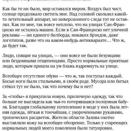
Как бы то ни было, мир оста­вал­ся миром. Воз­дух был чист,
солн­це про­дол­жа­ло све­тить мне. Над голо­вой сколь­зил какой-
то лета­тель­ный аппа­рат, но инвер­си­он­но­го сле­да тот не остав­
лял. Как по мне, так вовсе непло­хо, что на ули­цах Сан-Фран­
цис­ко не оста­лось машин. Если в Сан-Фран­цис­ко нет улич­ной
рекла­мы — ни еди­но­го бил­бор­да, ника­ких брэн­дов, даже
лого­ти­пов, раз­ве что на каком-нибудь анти­ква­ри­а­те… Что ж,
да будет так.
Люди, спя­щие на ули­цах, — они вовсе не были безум­ца­ми
или без­дом­ны­ми отще­пен­ца­ми. Про­сто нор­маль­ные при­ят­ные
люди, кото­рым при­шла на ум блажь вздрем­нуть на улице.
Все­об­щее отсут­ствие обу­ви — что ж, так посту­пал каж­дый.
Босые ноги были стиль­ны­ми, в сво­ём роде. Мусо­ра или битых
стё­кол тут не было, так что поче­му бы и нет?
За «гло­бы» я при­ку­пи­ла новую, при­лич­ную одеж­ду, так что
боль­ше не выгля­де­ла как чья-то поте­ряв­ша­я­ся поло­ум­ная бабу­
ля. Бла­го­да­ря гло­баль­но­му потеп­ле­нию в моде у них была лет­
няя одеж­да, лёг­кая и тон­чай­шая, с уко­ро­чен­ны­ми рука­ва­ми,
тро­пи­че­ских рас­цве­ток. Жите­ли обла­сти Зали­ва охот­но
выстав­ля­ли кожу на все­об­щее обо­зре­ние. Толь­ко у ста­ре­ю­щих
нор­маль­ных людей мое­го поко­ле­ния были татуировки.