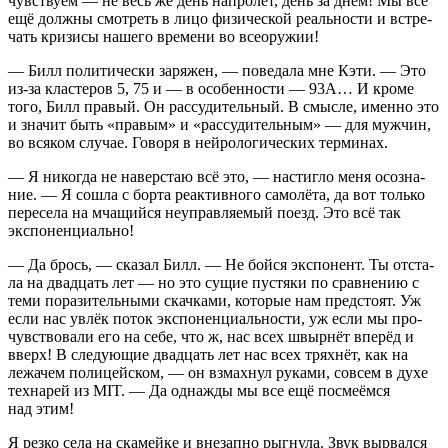
чув­ству­ем — не весь же день напро­лёт, день за днём! Мы всё
ещё долж­ны смот­реть в лицо физи­че­ской реаль­но­сти и встре­
чать кри­зи­сы наше­го вре­ме­ни во всеоружии!
— Билл поли­ти­че­ски заря­жен, — пове­да­ла мне Кэти. — Это
из-за кла­сте­ров 5, 75 и — в осо­бен­но­сти — 93А… И кро­ме
того, Билл пра­вый. Он рас­су­ди­тель­ный. В смыс­ле, имен­но это
и зна­чит быть «пра­вым» и «рас­су­ди­тель­ным» — для муж­чин,
во вся­ком слу­чае. Гово­ря в ней­ро­ло­ги­че­ских терминах.
— Я нико­гда не навер­стаю всё это, — настиг­ло меня осо­зна­
ние. — Я сошла с бор­та реак­тив­но­го само­лё­та, да вот толь­ко
пере­се­ла на мча­щий­ся неуправ­ля­е­мый поезд. Это всё так
экспоненциально!
— Да брось, — ска­зал Билл. — Не бой­ся экс­по­нент. Ты отста­
ла на два­дцать лет — но это сущие пустя­ки по срав­не­нию с
теми пора­зи­тель­ны­ми скач­ка­ми, кото­рые нам пред­сто­ят. Уж
если нас увлёк поток экс­по­нен­ци­аль­но­сти, уж если мы про­
чув­ство­ва­ли его на себе, что ж, нас всех швыр­нёт впе­рёд и
вверх! В сле­ду­ю­щие два­дцать лет нас всех трях­нёт, как на
лежа­чем поли­цей­ском, — он взмах­нул рука­ми, совсем в духе
тех­на­рей из MIT. — Да одна­жды мы все ещё посме­ём­ся
над этим!
Я рез­ко села на ска­мей­ке и вне­зап­но рыг­ну­ла. Звук вырвал­ся