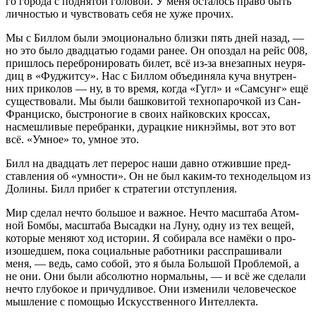
го горо­да с под­ня­той голо­вой. У меня оста­лось пра­во быть
лич­но­стью и чув­ство­вать себя не хуже прочих.
Мы с Бил­лом были эмо­ци­о­наль­но близ­ки пять дней назад, —
но это было два­дца­тью года­ми ранее. Он опоз­дал на рейс 008,
при­шлось пере­бро­ни­ро­вать билет, всё из-за вне­зап­ных неуря­
диц в «Фуд­жит­су». Нас с Бил­лом объ­еди­ня­ла куча внут­рен­
них при­ко­лов — ну, в то вре­мя, когда «Гугл» и «Сам­сунг» ещё
суще­ство­ва­ли. Мы были баш­ко­ви­той тех­но­па­роч­кой из Сан-
Фран­цис­ко, быст­ро­но­гие в сво­их най­ков­ских крос­сах,
насмеш­ли­вые пере­бран­ки, дурац­кие ник­нэй­мы, вот это вот
всё. «Умное» то, умное это.
Билл на два­дцать лет пере­рос наши дав­но отжив­шие пред­
став­ле­ния об «умно­сти». Он не был каким-то тех­но­дель­цом из
Доли­ны. Билл при­бег к стра­те­гии отступления.
Мир сде­лал нечто боль­шое и важ­ное. Нечто мас­шта­ба Атом­
ной Бом­бы, мас­шта­ба Высад­ки на Луну, одну из тех вещей,
кото­рые меня­ют ход исто­рии. Я соби­ра­ла все намё­ки о про­
изо­шед­шем, пока соци­аль­ные работ­ни­ки рас­спра­ши­ва­ли
меня, — ведь, само собой, это я была Боль­шой Про­бле­мой, а
не они. Они были абсо­лют­но нор­маль­ны, — и всё же сде­ла­ли
нечто глу­бо­кое и при­чуд­ли­вое. Они изме­ни­ли чело­ве­че­ское
мыш­ле­ние с помо­щью Искус­ствен­но­го Интеллекта.