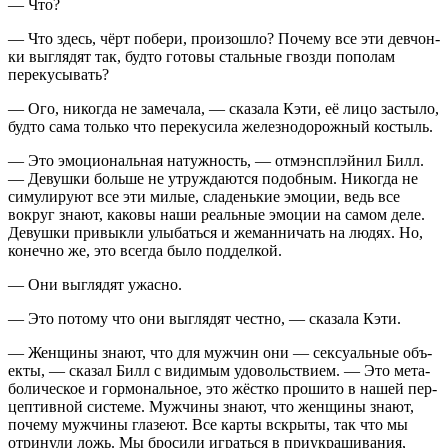
— Что?
— Что здесь, чёрт побе­ри, про­изо­шло? Поче­му все эти дев­чон­
ки выгля­дят так, буд­то гото­вы сталь­ные гвоз­ди попо­лам
перекусывать?
— Ого, нико­гда не заме­ча­ла, — ска­за­ла Кэти, её лицо засты­ло,
буд­то сама толь­ко что пере­ку­си­ла желез­но­до­рож­ный костыль.
— Это эмо­ци­о­наль­ная натуж­ность, — отмэн­с­пл­эй­нил Билл.
— Девуш­ки боль­ше не утруж­да­ют­ся подоб­ным. Нико­гда не
симу­ли­ру­ют все эти милые, сла­день­кие эмо­ции, ведь все
вокруг зна­ют, како­вы наши реаль­ные эмо­ции на самом деле.
Девуш­ки при­вык­ли улы­бать­ся и жеман­ни­чать на людях. Но,
конеч­но же, это все­гда было подделкой.
— Они выгля­дят ужасно.
— Это пото­му что они выгля­дят чест­но, — ска­за­ла Кэти.
— Жен­щи­ны зна­ют, что для муж­чин они — сек­су­аль­ные объ­
ек­ты, — ска­зал Билл с види­мым удо­воль­стви­ем. — Это мета­
бо­ли­че­ское и гор­мо­наль­ное, это жёст­ко про­ши­то в нашей пер­
цеп­тив­ной систе­ме. Муж­чи­ны зна­ют, что жен­щи­ны зна­ют,
поче­му муж­чи­ны гла­зе­ют. Все кар­ты вскры­ты, так что мы
отри­ну­ли ложь. Мы бро­си­ли играть­ся в при­укра­ши­ва­ния,