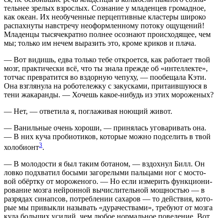
тель­нее зре­лых взрос­лых. Созна­ние у мла­ден­цев гро­мад­ное,
как оке­ан. Их необу­чен­ные пер­цеп­тив­ные кла­сте­ры широ­ко
рас­пах­ну­ты навстре­чу неоформ­лен­но­му пото­ку ощу­ще­ний!
Мла­ден­цы тыся­че­крат­но пол­нее осо­зна­ют про­ис­хо­дя­щее, чем
мы; толь­ко им нечем выра­зить это, кро­ме кри­ков и плача.
— Вот видишь, едва толь­ко тебе откро­ет­ся, как рабо­та­ет твой
мозг, прак­ти­че­ски всё, что ты зна­ла преж­де об «интел­лек­те»,
тот­час пре­вра­тит­ся во вздор­ную чепу­ху, — пообе­ща­ла Кэти.
Она взгля­ну­ла на робо­те­леж­ку с закус­ка­ми, при­та­ив­шу­ю­ся в
тени жака­ран­ды. — Хочешь какое-нибудь из этих мороженых?
— Нет, — отве­ти­ла я, погла­жи­вая ною­щий живот.
— Ваниль­ные очень хоро­ши, — при­ня­лась уго­ва­ри­вать она.
— В них куча про­био­ти­ков, кото­рые мож­но под­се­лить в твой
3
холо­бионт
.
— В моло­до­сти я был таким бота­ном, — вздох­нул Билл. Он
лов­ко под­хва­тил босы­ми заго­ре­лы­ми паль­ца­ми ног с мосто­
вой обёрт­ку от моро­же­но­го. — Но если изме­рить функ­ци­о­ни­
ро­ва­ние моз­га ней­рон­ной вычис­ли­тель­ной мощ­но­стью — в
раз­ря­дах синап­сов, потреб­ле­нии саха­ров — то дей­ствия, кото­
рые мы при­вык­ли назы­вать «дура­че­ства­ми», тре­бу­ют от моз­га
куда боль­ших уси­лий, чем любое нор­маль­ное пове­де­ние. Вот