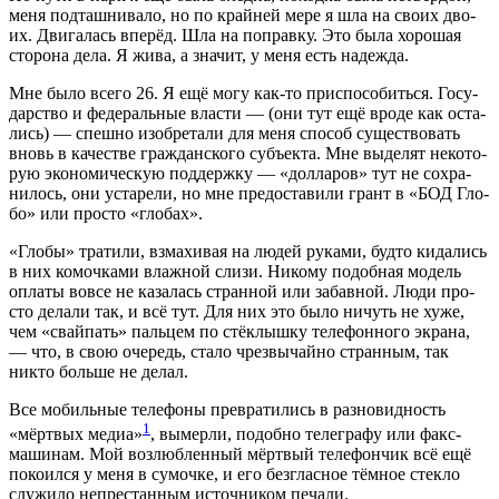
меня под­таш­ни­ва­ло, но по край­ней мере я шла на сво­их дво­
их. Дви­га­лась впе­рёд. Шла на поправ­ку. Это была хоро­шая
сто­ро­на дела. Я жива, а зна­чит, у меня есть надежда.
Мне было все­го 26. Я ещё могу как-то при­спо­со­бить­ся. Госу­
дар­ство и феде­раль­ные вла­сти — (они тут ещё вро­де как оста­
лись) — спеш­но изоб­ре­та­ли для меня спо­соб суще­ство­вать
вновь в каче­стве граж­дан­ско­го субъ­ек­та. Мне выде­лят неко­то­
рую эко­но­ми­че­скую под­держ­ку — «дол­ла­ров» тут не сохра­
ни­лось, они уста­ре­ли, но мне предо­ста­ви­ли грант в «БОД Гло­
бо» или про­сто «гло­бах».
«Гло­бы» тра­ти­ли, взма­хи­вая на людей рука­ми, буд­то кида­лись
в них комоч­ка­ми влаж­ной сли­зи. Нико­му подоб­ная модель
опла­ты вовсе не каза­лась стран­ной или забав­ной. Люди про­
сто дела­ли так, и всё тут. Для них это было ничуть не хуже,
чем «свай­пать» паль­цем по стёк­лыш­ку теле­фон­но­го экра­на,
— что, в свою оче­редь, ста­ло чрез­вы­чай­но стран­ным, так
никто боль­ше не делал.
Все мобиль­ные теле­фо­ны пре­вра­ти­лись в раз­но­вид­ность
1
«мёрт­вых медиа»
, вымер­ли, подоб­но теле­гра­фу или факс-
маши­нам. Мой воз­люб­лен­ный мёрт­вый теле­фон­чик всё ещё
поко­ил­ся у меня в сумоч­ке, и его без­глас­ное тём­ное стек­ло
слу­жи­ло непре­стан­ным источ­ни­ком печали.