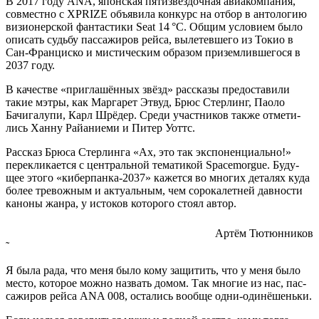
В 2017 году ANA, япон­ская пяти­звёз­доч­ная авиа­ком­па­ния,
сов­мест­но с XPRIZE объ­яви­ла кон­курс на отбор в анто­ло­гию
визи­о­нер­ской фан­та­сти­ки Seat 14 °C. Общим усло­ви­ем было
опи­сать судь­бу пас­са­жи­ров рей­са, выле­тев­ше­го из Токио в
Сан-Фран­цис­ко и мисти­че­ским обра­зом при­зем­лив­ше­го­ся в
2037 году.
В каче­стве «при­гла­шён­ных звёзд» рас­ска­зы предо­ста­ви­ли
такие мэт­ры, как Мар­га­рет Этвуд, Брюс Стер­линг, Пао­ло
Бачи­га­лу­пи, Карл Шрё­дер. Сре­ди участ­ни­ков так­же отме­ти­
лись Хан­ну Рай­а­ни­е­ми и Питер Уоттс.
Рас­сказ Брю­са Стер­лин­га «Ах, это так экс­по­нен­ци­аль­но!»
пере­кли­ка­ет­ся с цен­траль­ной тема­ти­кой Spacemorgue. Буду­
щее это­го «кибер­пан­ка-2037» кажет­ся во мно­гих дета­лях куда
более тре­вож­ным и акту­аль­ным, чем соро­ка­лет­ней дав­но­сти
кано­ны жан­ра, у исто­ков кото­ро­го сто­ял автор.
Артём Тютюн­ни­ков
˜
Я была рада, что меня было кому защи­тить, что у меня было
место, кото­рое мож­но назвать домом. Так мно­гие из нас, пас­
са­жи­ров рей­са ANA 008, оста­лись вооб­ще одни-одинёшеньки.