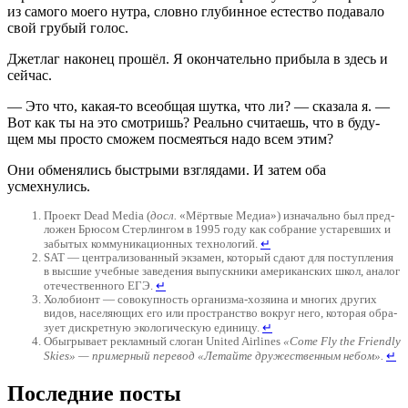
из само­го мое­го нут­ра, слов­но глу­бин­ное есте­ство пода­ва­ло
свой гру­бый голос.
Джет­лаг нако­нец про­шёл. Я окон­ча­тель­но при­бы­ла в здесь и
сейчас.
— Это что, какая-то все­об­щая шут­ка, что ли? — ска­за­ла я. —
Вот как ты на это смот­ришь? Реаль­но счи­та­ешь, что в буду­
щем мы про­сто смо­жем посме­ять­ся надо всем этим?
Они обме­ня­лись быст­ры­ми взгля­да­ми. И затем оба
усмехнулись.
Про­ект Dead Media (
досл.
«Мёрт­вые Медиа») изна­чаль­но был пред­
ло­жен Брю­сом Стер­лин­гом в 1995 году как собра­ние уста­рев­ших и
забы­тых ком­му­ни­ка­ци­он­ных тех­но­ло­гий.
↵
SAT — цен­тра­ли­зо­ван­ный экза­мен, кото­рый сда­ют для поступ­ле­ния
в выс­шие учеб­ные заве­де­ния выпуск­ни­ки аме­ри­кан­ских школ, ана­лог
оте­че­ствен­но­го ЕГЭ.
↵
Холо­бионт — сово­куп­ность орга­низ­ма-хозя­и­на и мно­гих дру­гих
видов, насе­ля­ю­щих его или про­стран­ство вокруг него, кото­рая обра­
зу­ет дис­крет­ную эко­ло­ги­че­скую еди­ни­цу.
↵
Обыг­ры­ва­ет реклам­ный сло­ган United Airlines
«
Come Fly the Friendly
Skies» — при­мер­ный пере­вод «Летай­те дру­же­ствен­ным небом».
↵
Последние посты