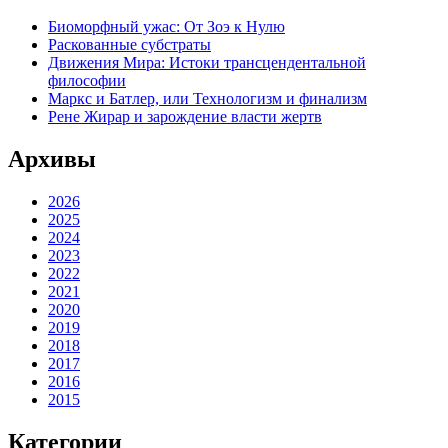
Биоморфный ужас: От Зоэ к Нулю
Раскованные субстраты
Движения Мира: Истоки трансцендентальной
философии
Маркс и Батлер, или Технологизм и финализм
Рене Жирар и зарождение власти жертв
Архивы
2026
2025
2024
2023
2022
2021
2020
2019
2018
2017
2016
2015
Категории