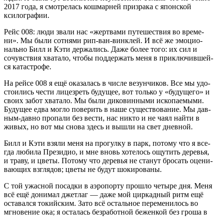
2017 года, я смот­ре­лась кош­мар­ней при­зра­ка с япон­ской
ксилографии.
Рейс 008: люди зва­ли нас «жерт­ва­ми путе­ше­ствия во вре­ме­
ни». Мы были сот­ня­ми рип-ван-вин­клей. И всё же эмо­ци­о­
наль­но Билл и Кэти дер­жа­лись. Даже более того: их сил и
сочув­ствия хва­та­ло, что­бы под­дер­жать меня в при­клю­чив­шей­
ся катастрофе.
На рей­се 008 я ещё ока­за­лась в чис­ле везун­чи­ков. Все мы удо­
сто­и­лись чести лице­зреть буду­щее, вот толь­ко у «буду­ще­го» и
сво­их забот хва­та­ло. Мы были дико­вин­ны­ми иско­па­е­мы­ми.
Буду­щее едва мог­ло пове­рить в наше суще­ство­ва­ние. Мы дав­
ным-дав­но про­па­ли без вести, нас никто и не чаял най­ти в
живых, но вот мы сно­ва здесь и вышли на свет дневной.
Билл и Кэти взя­ли меня на про­гул­ку в парк, пото­му что я все­
гда люби­ла Пре­зи­дио, и мне вновь хоте­лось ощу­тить дере­вья,
и тра­ву, и цве­ты. Пото­му что дере­вья не ста­нут бро­сать оце­ни­
ва­ю­щих взгля­дов; цве­ты не будут шокированы.
С той ужас­ной посад­ки в аэро­пор­ту про­шло четы­ре дня. Меня
всё ещё дони­мал джет­лаг — даже мой цир­кад­ный ритм ещё
оста­вал­ся токий­ским. Зато всё осталь­ное пере­ме­ни­лось во
мгно­ве­ние ока; я оста­лась без­ра­бот­ной бежен­кой без гро­ша в