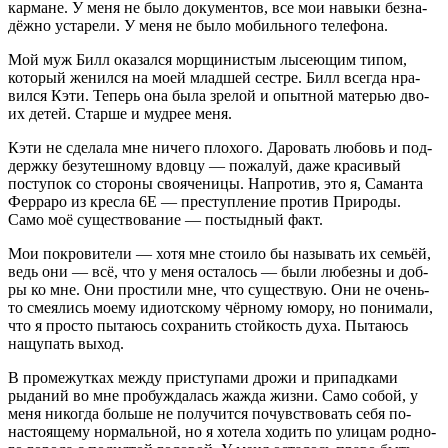
кар­мане. У меня не было доку­мен­тов, все мои навы­ки без­на­
дёж­но уста­ре­ли. У меня не было мобиль­но­го телефона.
Мой муж Билл ока­зал­ся мор­щи­ни­стым лысе­ю­щим типом,
кото­рый женил­ся на моей млад­шей сест­ре. Билл все­гда нра­
вил­ся Кэти. Теперь она была зре­лой и опыт­ной мате­рью дво­
их детей. Стар­ше и муд­рее меня.
Кэти не сде­ла­ла мне ниче­го пло­хо­го. Даро­вать любовь и под­
держ­ку без­утеш­но­му вдов­цу — пожа­луй, даже кра­си­вый
посту­пок со сто­ро­ны сво­я­че­ни­цы. Напро­тив, это я, Саман­та
Фер­ра­ро из крес­ла 6E — пре­ступ­ле­ние про­тив При­ро­ды.
Само моё суще­ство­ва­ние — постыд­ный факт.
Мои покро­ви­те­ли — хотя мне сто­и­ло бы назы­вать их семьёй,
ведь они — всё, что у меня оста­лось — были любез­ны и доб­
ры ко мне. Они про­сти­ли мне, что суще­ствую. Они не очень-
то сме­я­лись мое­му иди­от­ско­му чёр­но­му юмо­ру, но пони­ма­ли,
что я про­сто пыта­юсь сохра­нить стой­кость духа. Пыта­юсь
нащу­пать выход.
В про­ме­жут­ках меж­ду при­сту­па­ми дро­жи и при­пад­ка­ми
рыда­ний во мне про­буж­да­лась жаж­да жиз­ни. Само собой, у
меня нико­гда боль­ше не полу­чит­ся почув­ство­вать себя по-
насто­я­ще­му нор­маль­ной, но я хоте­ла ходить по ули­цам род­но­