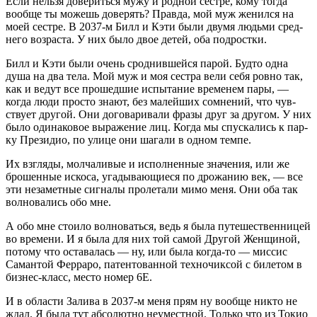
Если нель­зя дове­рить­ся мужу и род­ной сест­ре, кому тогда
вооб­ще ты можешь дове­рять? Прав­да, мой муж женил­ся на
моей сест­ре. В 2037‑м Билл и Кэти были дву­мя людь­ми сред­
не­го воз­рас­та. У них было двое детей, оба подростки.
Билл и Кэти были очень срод­нив­шей­ся парой. Буд­то одна
душа на два тела. Мой муж и моя сест­ра вели себя ров­но так,
как и ведут все про­шед­шие испы­та­ние вре­ме­нем пары, —
когда люди про­сто зна­ют, без малей­ших сомне­ний, что чув­
ству­ет дру­гой. Они дого­ва­ри­ва­ли фра­зы друг за дру­гом. У них
было оди­на­ко­вое выра­же­ние лиц. Когда мы спус­ка­лись к пар­
ку Пре­зи­дио, по ули­це они шага­ли в одном темпе.
Их взгля­ды, мол­ча­ли­вые и испол­нен­ные зна­че­ния, или же
бро­шен­ные иско­са, уга­ды­ва­ю­щи­е­ся по дро­жа­нию век, — все
эти неза­мет­ные сиг­на­лы про­ле­та­ли мимо меня. Они оба так
вол­но­ва­лись обо мне.
А обо мне сто­и­ло вол­но­вать­ся, ведь я была путе­ше­ствен­ни­цей
во вре­ме­ни. И я была для них той самой Дру­гой Жен­щи­ной,
пото­му что оста­ва­лась — ну, или была когда-то — мис­сис
Саман­той Фер­ра­ро, патен­то­ван­ной тех­но­чик­сой с биле­том в
биз­нес-класс, место номер 6E.
И в обла­сти Зали­ва в 2037‑м меня прям ну вооб­ще никто не
ждал. Я была тут абсо­лют­но неумест­ной. Толь­ко что из Токио