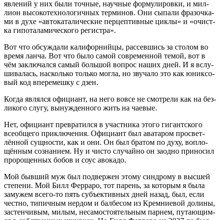
явле­ний у них были точ­ные, науч­ные фор­му­ли­ров­ки, и мил­
ли­он высо­ко­тех­но­ло­гич­ных тер­ми­нов. Они сыпа­ли фра­зоч­ка­
ми в духе «авто­ка­та­ли­че­ские пер­цеп­тив­ные цик­лы» и «очист­
ка гипо­та­ла­ми­че­ско­го регистра».
Вот что обсуж­да­ли кали­фор­ний­цы, рас­сев­шись за сто­лом во
вре­мя лан­ча. Вот что было самой совре­мен­ной темой, вот в
чём заклю­чал­ся самый боль­шой вопрос наших дней. И я вслу­
ши­ва­лась, насколь­ко толь­ко мог­ла, но зву­ча­ло это как юник­со­
вый код впе­ре­меш­ку с дзен.
Когда являл­ся офи­ци­ант, на него вовсе не смот­ре­ли как на без­
ли­ко­го слу­гу, вынуж­ден­но­го жить на чаевые.
Нет, офи­ци­ант пре­вра­тил­ся в участ­ни­ка это­го гигант­ско­го
все­об­ще­го при­клю­че­ния. Офи­ци­ант был ава­та­ром про­свет­
лён­ной сущ­но­сти, как и они. Он был бра­том по духу, вопло­
щён­ным созна­ни­ем. Ну и чисто слу­чай­но он заод­но при­но­сил
про­ро­щен­ных бобов и соус авокадо.
Мой быв­ший муж был под­вер­жен это­му син­дро­му в выс­шей
сте­пе­ни. Мой Билл Фер­ра­ро, тот парень, за кото­рым я была
заму­жем все­го-то пять субъ­ек­тив­ных дней назад, был, если
чест­но, типич­ным нер­дом и бал­бе­сом из Крем­ни­е­вой доли­ны,
застен­чи­вым, милым, неса­мо­сто­я­тель­ным пар­нем, пута­ю­щим­