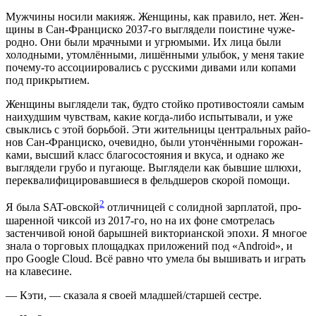
Муж­чи­ны носи­ли маки­яж. Жен­щи­ны, как пра­ви­ло, нет. Жен­
щи­ны в Сан-Фран­цис­ко 2037-го выгля­де­ли поис­ти­не чуже­
род­но. Они были мрач­ны­ми и угрю­мы­ми. Их лица были
холод­ны­ми, утом­лён­ны­ми, лишён­ны­ми улы­бок, у меня такие
поче­му-то ассо­ци­и­ро­ва­лись с рус­ски­ми дива­ми или копа­ми
под прикрытием.
Жен­щи­ны выгля­де­ли так, буд­то стой­ко про­ти­во­сто­я­ли самым
наи­худ­шим чув­ствам, какие когда-либо испы­ты­ва­ли, и уже
свык­лись с этой борь­бой. Эти житель­ни­цы цен­траль­ных рай­о­
нов Сан-Фран­цис­ко, оче­вид­но, были утон­чён­ны­ми горо­жан­
ка­ми, выс­ший класс бла­го­со­сто­я­ния и вку­са, и одна­ко же
выгля­де­ли гру­бо и пуга­ю­ще. Выгля­де­ли как быв­шие шлю­хи,
пере­ква­ли­фи­ци­ро­вав­ши­е­ся в фельд­ше­ров ско­рой помощи.
2
Я была SAT-овской
отлич­ни­цей с солид­ной зар­пла­той, про­
ша­рен­ной чик­сой из 2017-го, но на их фоне смот­ре­лась
застен­чи­вой юной барыш­ней вик­то­ри­ан­ской эпо­хи. Я мно­гое
зна­ла о тор­го­вых пло­щад­ках при­ло­же­ний под «Android», и
про Google Cloud. Всё рав­но что уме­ла бы выши­вать и играть
на клавесине.
— Кэти, — ска­за­ла я сво­ей младшей/старшей сестре.