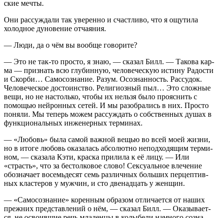
ские мечты.
Они рас­суж­да­ли так уве­рен­но и счаст­ли­во, что я ощу­ти­ла
холод­ное дуно­ве­ние отчаяния.
— Люди, да о чём вы вооб­ще говорите?
— Это не так-то про­сто, я знаю, — ска­зал Билл. — Тако­ва кар­
ма — при­знать всю глу­бин­ную, чело­ве­че­скую исти­ну Радо­сти
и Скор­би… Само­со­зна­ние. Разум. Осо­знан­ность. Рас­су­док.
Чело­ве­че­ское досто­ин­ство. Рели­ги­оз­ный пыл… Это слож­ные
вещи, но не настоль­ко, что­бы их нель­зя было про­яс­нить с
помо­щью ней­рон­ных сетей. И мы разо­бра­лись в них. Про­сто
поня­ли. Мы теперь можем рас­суж­дать о соб­ствен­ных душах в
функ­ци­о­наль­ных инже­нер­ных терминах.
— «Любовь» была самой важ­ной вещью во всей моей жиз­ни,
но в ито­ге любовь ока­за­лась абсо­лют­но непод­хо­дя­щим тер­ми­
ном, — ска­за­ла Кэти, крас­ка при­ли­ла к её лицу. — Или
«страсть», что за бес­тол­ко­вое сло­во! Сек­су­аль­ное вле­че­ние
обо­зна­ча­ет восемь­де­сят семь раз­лич­ных боль­ших пер­цеп­тив­
ных кла­сте­ров у муж­чин, и сто две­на­дцать у женщин.
— «Само­со­зна­ние» корен­ным обра­зом отли­ча­ет­ся от наших
преж­них пред­став­ле­ний о нём, — ска­зал Билл. — Ока­зы­ва­ет­
ся, не осво­ив­шие речь мла­ден­цы в колы­бе­ли намно­го созна­