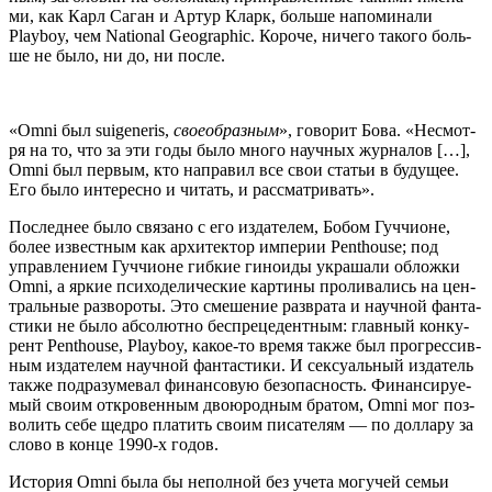
ми, как Карл Саган и Артур Кларк, боль­ше напо­ми­на­ли
Playboy, чем National Geographic. Коро­че, ниче­го тако­го боль­
ше не было, ни до, ни после.
«Omni был suigeneris,
свое­об­раз­ным
», гово­рит Бова. «Несмот­
ря на то, что за эти годы было мно­го науч­ных жур­на­лов […],
Omni был пер­вым, кто напра­вил все свои ста­тьи в буду­щее.
Его было инте­рес­но и читать, и рассматривать».
Послед­нее было свя­за­но с его изда­те­лем, Бобом Гуч­чи­оне,
более извест­ным как архи­тек­тор импе­рии Penthouse; под
управ­ле­ни­ем Гуч­чи­оне гиб­кие гино­и­ды укра­ша­ли облож­ки
Omni, а яркие пси­хо­де­ли­че­ские кар­ти­ны про­ли­ва­лись на цен­
траль­ные раз­во­ро­ты. Это сме­ше­ние раз­вра­та и науч­ной фан­та­
сти­ки не было абсо­лют­но бес­пре­це­дент­ным: глав­ный кон­ку­
рент Penthouse, Playboy, какое-то вре­мя так­же был про­грес­сив­
ным изда­те­лем науч­ной фан­та­сти­ки. И сек­су­аль­ный изда­тель
так­же под­ра­зу­ме­вал финан­со­вую без­опас­ность. Финан­си­ру­е­
мый сво­им откро­вен­ным дво­ю­род­ным бра­том, Omni мог поз­
во­лить себе щед­ро пла­тить сво­им писа­те­лям — по дол­ла­ру за
сло­во в кон­це 1990‑х годов.
Исто­рия Omni была бы непол­ной без уче­та могу­чей семьи