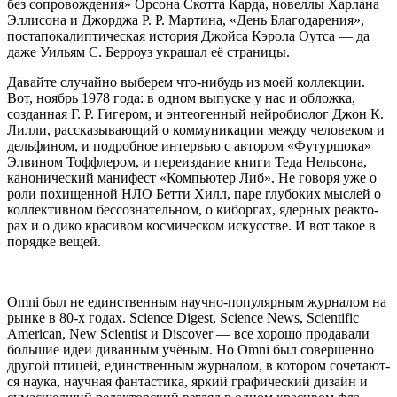
без сопро­вож­де­ния» Орсо­на Скот­та Кар­да, новел­лы Хар­ла­на
Элли­со­на и Джор­джа Р. Р. Мар­ти­на, «День Бла­го­да­ре­ния»,
поста­по­ка­лип­ти­че­ская исто­рия Джой­са Кэро­ла Оут­са — да
даже Уильям С. Бер­ро­уз укра­шал её страницы.
Давай­те слу­чай­но выбе­рем что-нибудь из моей кол­лек­ции.
Вот, ноябрь 1978 года: в одном выпус­ке у нас и облож­ка,
создан­ная Г. Р. Гиге­ром, и энтео­ген­ный ней­ро­био­лог Джон К.
Лил­ли, рас­ска­зы­ва­ю­щий о ком­му­ни­ка­ции меж­ду чело­ве­ком и
дель­фи­ном, и подроб­ное интер­вью с авто­ром «Футур­шо­ка»
Элви­ном Тоф­фле­ром, и пере­из­да­ние кни­ги Теда Нель­со­на,
кано­ни­че­ский мани­фест «Ком­пью­тер Либ». Не гово­ря уже о
роли похи­щен­ной НЛО Бет­ти Хилл, паре глу­бо­ких мыс­лей о
кол­лек­тив­ном бес­со­зна­тель­ном, о кибор­гах, ядер­ных реак­то­
рах и о дико кра­си­вом кос­ми­че­ском искус­стве. И вот такое в
поряд­ке вещей.
Omni был не един­ствен­ным науч­но-попу­ляр­ным жур­на­лом на
рын­ке в 80‑х годах. Science Digest, Science News, Scientific
American, New Scientist и Discover — все хоро­шо про­да­ва­ли
боль­шие идеи диван­ным учё­ным. Но Omni был совер­шен­но
дру­гой пти­цей, един­ствен­ным жур­на­лом, в кото­ром соче­та­ют­
ся нау­ка, науч­ная фан­та­сти­ка, яркий гра­фи­че­ский дизайн и