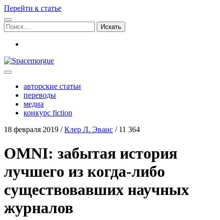
Перейти к статье
Поиск:
vk
Spacemorgue
авторские статьи
переводы
медиа
конкурс fiction
18 февраля 2019
/
Клер Л. Эванс
/
11 364
OMNI: забытая история
лучшего из когда-либо
существовавших научных
журналов