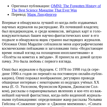
Ори­ги­нал пуб­ли­ка­ции:
OMNI: The Forgotten History of
The Best Science Magazine That Ever Was
Пере­вод:
Марк Линдбер­гер
Впер­вые я обна­ру­жи­ла луч­ший из когда-либо изда­ва­е­мых
науч­ных жур­на­лов на рас­про­да­же. Их почив­ший вла­де­лец
был вун­дер­кин­дом, и сре­ди комик­сов, звёзд­ных карт и голо­
во­кру­жи­тель­ных башен науч­но-фан­та­сти­че­ских книг в его
под­ва­ле я обна­ру­жи­ла ящик стран­но выгля­дя­щих жур­на­лов.
Облож­ки Omni Magazine соблаз­ни­ли меня аэро­гра­фи­че­ски­ми
кос­ми­че­ски­ми пей­за­жа­ми и заго­лов­ка­ми типа «Недо­ста­ю­щее
вре­мя: новый взгляд на похи­ще­ния ино­пла­не­тя­на­ми» и
«Полё­ты на коме­тах к звёз­дам». Я при­нес­ла их домой целую
пач­ку. Это была любовь с пер­во­го взгляда.
Omni был жур­на­лом о буду­щем. С 1978 по 1998 год (в сере­
дине 1990‑х годов он пере­шёл на посто­ян­ную онлайн-пуб­ли­
ка­цию), Omni пора­жал вооб­ра­же­ние, регу­ляр­но про­во­дя
обшир­ные интер­вью с неко­то­ры­ми из веду­щих учё­ных ХХ
века (Е. О. Уил­со­ном, Фрэн­си­сом Кри­ком, Джо­на­сом Сол­
ком), рас­ска­зы о пара­нор­маль­ных явле­ни­ях и кое-что из важ­
ней­шей науч­ной фан­та­сти­ки, когда-либо виден­ной жур­наль­
ны­ми пуб­ли­ка­ци­я­ми: опре­де­лив­шие жанр рас­ска­зы Уилья­ма
Гиб­со­на «Сожже­ние хром» и «Джон­ни мне­мо­ник», «Сона­та