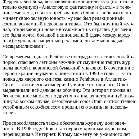
Фер­релл. Бен Бова, воз­глав­ляв­ший кано­ни­че­скую (но отно­си­
тель­но скуд­ную) «Ана­ло­го­вую фан­та­сти­ку и фак­ты» в тече­
ние семи лет до сво­е­го пре­бы­ва­ния в Omni, с любо­вью вспо­
ми­на­ет свою зелё­ную юность: «у нас был редак­ци­он­ный
состав, реклам­ный пер­со­нал и тираж. Это был круп­ный жур­
нал, откры­ва­ю­щий новые воз­мож­но­сти в отрас­ли. Для меня
это была меч­та: боль­шой наци­о­наль­ный (даже меж­ду­на­род­
ный) жур­нал, насы­щен­ный рекла­мой, чита­е­мый каж­дый
месяц миллионами».
Со вре­ме­нем, одна­ко, Penthouse постра­дал от заси­лья онлайн-
пор­но, спас­ше­го леги­о­ны муж­чин от сму­ще­ния тащить жур­
на­лы домой в корич­не­вой бумаж­ной упа­ков­ке. В соче­та­нии с
сери­ей крайне неудач­ных инве­сти­ций в 1990‑е годы — уста­
нов­ка для ядер­но­го син­те­за, кази­но Penthouse в Атлан­тик-
Сити — эро­ти­че­ская импе­рия Гуч­чи­оне исто­щи­лась; Omni
выдав­ли­ва­ли всё даль­ше на обо­чи­ну. Эта исто­рия похо­жа на
бес­чис­лен­ное мно­же­ство дру­гих в анна­лах исто­рии пуб­ли­ка­
ций; во вся­ком слу­чае, без­об­раз­ный союз Omni с отно­си­тель­но
устой­чи­вым секс-биз­не­сом про­длил его жизнь на несколь­
ко лет.
При­спо­соб­ля­е­мость так­же обес­пе­чи­ла жур­на­лу дол­го­веч­
ность. В 1996 году Omni стал пер­вым круп­ным жур­на­лом,
пере­шед­шим в Интер­нет. К тому момен­ту он уже мно­го лет