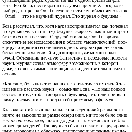
сума­сшед­ший редак­тор­ский взгляд в одном кра­си­вом фла­
коне. Бен Бова, шести­крат­ный лау­ре­ат пре­мии Хью­го, кото­
рый редак­ти­ро­вал Omni в тече­ние пяти лет, объ­яс­ня­ет это так:
«Omni — это не науч­ный жур­нал. Это жур­нал о будущем».
Бова рас­суж­дал, что, хотя нау­ка вос­при­ни­ма­ет­ся как полез­ная
и скуч­ная («как шпи­нат»), буду­щее ско­рее «лимон­ный пирог с
безе: вкус­но и весе­ло». С дру­гой сто­ро­ны, Omni выдви­гал
спе­ку­ля­тив­ные иссле­до­ва­ния в обла­сти умо­за­клю­че­ний, про­
еци­руя откры­тия сего­дняш­не­го дня в мир зав­траш­не­го дня,
бес­ко­неч­но заман­чи­вый и до кото­ро­го уже мож­но подать
рукой. Объ­еди­нив науч­ную фан­та­сти­ку и пере­до­вые ново­сти
нау­ки, жур­нал создал атмо­сфе­ру воз­мож­но­сти, в кото­рой
даже, каза­лось, самые вопи­ю­щие идеи дей­стви­тель­но име­ли
основу.
«Конеч­но, боль­шин­ство наших нефан­та­сти­че­ских ста­тей так
или ина­че каса­лось нау­ки», объ­яс­ня­ет Бова. «Но наш под­ход
состо­ял в том, что­бы гово­рить о буду­щем; чита­те­ли при­ня­ли
нау­ку, пото­му что мы при­да­ли ей при­ем­ле­мую форму».
Бла­го­да­ря этой тех­ни­ке напы­ле­ния леден­цо­вой реаль­но­сти
ничто не выхо­ди­ло за рам­ки созер­ца­ния, ничто не было слиш­
ком
не от мира сего
, вплоть до духов­ных кос­мо­нав­тов и био­
ин­же­нер­ных детей. Тон жур­на­ла был и све­жим, и эру­ди­ро­ван­
ным; заго­лов­ки на облож­ках, при­прав­лен­ные таки­ми име­на­