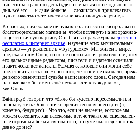
ние, что зав­траш­ний день будет отли­чать­ся от сего­дняш­не­го
дня, всё это — и даже боль­ше — сло­жи­лось в при­вле­ка­тель­
ную и зача­стую эсте­ти­че­ски заво­ра­жи­ва­ю­щую картину».
К сча­стью, нам боль­ше не нуж­но пола­гать­ся на рас­про­да­жи и
бла­го­тво­ри­тель­ные мага­зи­ны, что­бы взгля­нуть на заво­ра­жи­ва­
ю­ще эсте­тич­ную кар­ти­ну Omni: весь тираж жур­на­ла
досту­пен
бес­плат­но в интер­нет-архи­ве
. Изу­че­ние этих вну­ши­тель­ных
архи­вов — упраж­не­ние в «Футур­шо­ке». Мы живем в мире,
пред­ска­зан­ном Omni, но он не настоль­ко оча­ро­ва­те­лен, и, хотя
его даль­но­вид­ные редак­то­ры, писа­те­ли и изда­те­ли осве­ща­ли
прак­ти­че­ски все аспек­ты буду­ще­го, кото­рые они мог­ли себе
пред­ста­вить, есть еще мно­го того, чего они не ожи­да­ли, преж­
де все­го измен­чи­вой судь­бы напи­сан­но­го сло­ва. Сего­дня нам
не поме­ша­ло бы иметь ещё несколь­ко таких жур­на­лов,
как Omni.
Вайн­трауб гово­рит, что «было бы чудес­но пере­осмыс­лить и
пере­за­пу­стить Omni с точ­ки зре­ния сего­дняш­не­го дня (и,
конеч­но, буду­ще­го)». Что это, если не виде­ние, кото­рое мы
можем созер­цать, как насе­ко­мые в луче трак­то­ра, оше­лом­лен­
ные огром­ным белым све­том того, что уже было сде­ла­но так
дав­но до нас?