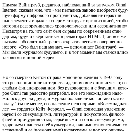
Паме­ла Вайн­трауб, редак­тор, наблю­дав­ший за запус­ком Omni
Internet, ска­за­ла мне, что «мы пыта­лись зано­во изоб­ре­сти буду­
щую фор­му циф­ро­во­го про­стран­ства, добав­ляя интер­ак­тив­
ные эле­мен­ты и даже экс­пе­ри­мен­ти­руя с орга­ни­за­ци­ей, что­бы
исто­рии раз­во­ра­чи­ва­лись хро­но­ло­ги­че­ски или ассо­ци­а­тив­но».
Несмот­ря на то, что сайт был сырым по совре­мен­ным стан­
дар­там, будучи свёр­стан­ным в редак­то­рах HTML 1, он всё же
вызы­вал абсо­лют­ный тре­пет откры­тия чего-то совер­шен­но
ново­го. «Это был наш ман­дат, — вспо­ми­на­ет Вайн­трауб. —
Мы были жур­на­лом буду­ще­го, и в тот момент мы ста­но­ви­лись
тако­вы­ми в пол­ной мере».
Но со смер­тью Китон от рака молоч­ной желе­зы в 1997 году
это рево­лю­ци­он­ное интер­нет-лидер­ство вне­зап­но исчез­ло; со
сла­бым финан­си­ро­ва­ни­ем, без руко­вод­ства и с буду­щим, кото­
рое Omni так радост­но раз­гра­бил, всё это неожи­дан­но нало­
жи­лось друг на дру­га, и жур­нал боль­ше не мог оста­вать­ся на
пла­ву. Тем не менее, его насле­дие неоспо­ри­мо. «Восем­на­дцать
лет, — гор­дит­ся Кейт Фер­релл, — Omni сов­ме­щал увле­че­ние
нау­кой со спе­ку­ля­ци­я­ми, лите­ра­ту­рой и искус­ством, фило­со­
фи­ей и при­чуд­ли­во­стью, серьёз­ны­ми и гон­зо-спе­ку­ля­ци­я­ми,
здо­ро­вьем пла­не­ты и её куль­ту­ра­ми, наши­ми отно­ше­ни­я­ми со
все­лен­ной и её (воз­мож­ны­ми) куль­ту­ра­ми, и вот это ощу­ще­