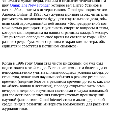
зани­мал­ся муль­ти­ме­диа, сна­ча­ла в недол­гом теле­ви­зи­он­ном
шоу
Omni: The New Frontier
, кото­рое вёл Питер Усти­нов в
нача­ле 80‑х, а затем в интер­ак­тив­ном Omni для под­пис­чи­ков
America Online. В 1993 году жур­нал при­звал сво­их чита­те­лей
рас­смот­реть воз­мож­но­сти буду­ще­го изда­тель­ско­го дела, объ­
явив свой зарож­дав­ший­ся веб-ана­лог «бес­пре­це­дент­ной воз­
мож­но­стью рас­ши­рять и уси­ли­вать спор­ные вопро­сы и темы,
кото­рые мы под­ни­ма­ем на наших стра­ни­цах каж­дый месяц».
Эта рито­ри­ка опе­ре­ди­ла своё вре­мя на све­то­вые годы. «Две
раз­ные сре­ды, бумаж­ная стра­ни­ца и экран ком­пью­те­ра, объ­
еди­нят­ся и срас­тут­ся в истин­ном симбиозе».
Когда в 1996 году Omni стал чисто циф­ро­вым, он уже был
под­го­тов­лен к этой сре­де. В тече­ние немно­гим более года он
непо­сред­ствен­но учи­ты­вал изме­ня­ю­щи­е­ся усло­вия кибер­про­
стран­ства, охва­ты­вая науч­ные собы­тия в режи­ме реаль­но­го
вре­ме­ни (веде­ние бло­гов в реаль­ном вре­ме­ни до того, как сло­
во «блог» вошло в лек­си­кон), про­во­дя откры­тые чаты семь
вече­ров в неде­лю с науч­ны­ми све­ти­лами и слу­жа пло­щад­кой
для сов­мест­но­го напи­са­ния гипер­тек­сто­вых про­из­ве­де­ний
науч­ной фан­та­сти­ки. Omni Internet сто­ял в аван­гар­де новой
сре­ды, видя в раз­ви­тии Интер­не­та воз­мож­ность для раз­ви­тия
журналистики.