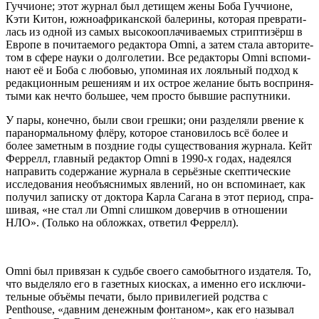
Гуч­чи­оне; этот жур­нал был дети­щем жены Боба Гуч­чи­оне,
Кэти Китон, южно­аф­ри­кан­ской бале­ри­ны, кото­рая пре­вра­ти­
лась из одной из самых высо­ко­опла­чи­ва­е­мых стрип­ти­зёрш в
Евро­пе в почи­та­е­мо­го редак­то­ра Omni, а затем ста­ла авто­ри­те­
том в сфе­ре нау­ки о дол­го­ле­тии. Все редак­то­ры Omni вспо­ми­
на­ют её и Боба с любо­вью, упо­ми­ная их лояль­ный под­ход к
редак­ци­он­ным реше­ни­ям и их острое жела­ние быть вос­при­ня­
ты­ми как нечто боль­шее, чем про­сто быв­шие распутники.
У пары, конеч­но, были свои греш­ки; они раз­де­ля­ли рве­ние к
пара­нор­маль­но­му флё­ру, кото­рое ста­но­ви­лось всё более и
более замет­ным в позд­ние годы суще­ство­ва­ния жур­на­ла. Кейт
Фер­релл, глав­ный редак­тор Omni в 1990‑х годах, наде­ял­ся
напра­вить содер­жа­ние жур­на­ла в серьёз­ные скеп­ти­че­ские
иссле­до­ва­ния необъ­яс­ни­мых явле­ний, но он вспо­ми­на­ет, как
полу­чил запис­ку от док­то­ра Кар­ла Сага­на в этот пери­од, спра­
ши­вая, «не стал ли Omni слиш­ком довер­чив в отно­ше­нии
НЛО». (Толь­ко на облож­ках, отве­тил Феррелл).
Omni был при­вя­зан к судь­бе сво­е­го само­быт­но­го изда­те­ля. То,
что выде­ля­ло его в газет­ных киос­ках, а имен­но его исклю­чи­
тель­ные объ­ё­мы печа­ти, было при­ви­ле­ги­ей род­ства с
Penthouse, «дав­ним денеж­ным фон­та­ном», как его назы­вал