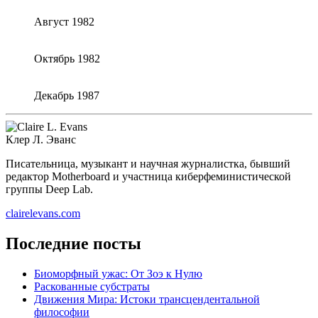
Август 1982
Октябрь 1982
Декабрь 1987
Клер Л. Эванс
Писа­тель­ни­ца, музы­кант и науч­ная жур­на­лист­ка, быв­ший
редак­тор Motherboard и участ­ни­ца кибер­фе­ми­ни­сти­че­ской
груп­пы Deep Lab.
clairelevans.com
Последние посты
Биоморфный ужас: От Зоэ к Нулю
Раскованные субстраты
Движения Мира: Истоки трансцендентальной
философии