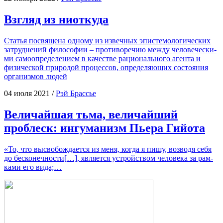
Взгляд из ниоткуда
Ста­тья посвя­ще­на одно­му из извеч­ных эпи­сте­мо­ло­ги­че­ских
затруд­не­ний фило­со­фии – про­ти­во­ре­чию меж­ду чело­ве­че­ски­
ми само­опре­де­ле­ни­ем в каче­стве раци­о­наль­но­го аген­та и
физи­че­ской при­ро­дой про­цес­сов, опре­де­ля­ю­щих состо­я­ния
орга­низ­мов людей
04 июля 2021
/
Рэй Брассье
Величайшая тьма, величайший
проблеск: ингуманизм Пьера Гийота
«То, что высво­бож­да­ет­ся из меня, когда я пишу, воз­во­дя себя
до бес­ко­неч­но­сти[…], явля­ет­ся устрой­ством чело­ве­ка за рам­
ка­ми его вида;…