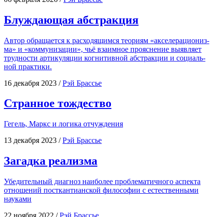
Блуждающая абстракция
Автор обра­ща­ет­ся к рас­хо­дя­щим­ся тео­ри­ям «аксе­ле­ра­ци­о­низ­
ма» и «ком­му­ни­за­ции», чьё вза­им­ное про­яс­не­ние выяв­ля­ет
труд­но­сти арти­ку­ля­ции когни­тив­ной абстрак­ции и соци­аль­
ной практики.
16 декабря 2023
/
Рэй Брассье
Странное тождество
Гегель, Маркс и логи­ка отчуждения
13 декабря 2023
/
Рэй Брассье
Загадка реализма
Убе­ди­тель­ный диа­гноз наи­бо­лее про­бле­ма­тич­но­го аспек­та
отно­ше­ний посткан­ти­ан­ской фило­со­фии с есте­ствен­ны­ми
науками
22 ноября 2022
/
Рэй Брассье