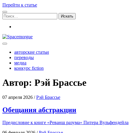
Перейти к статье
Поиск:
vk
Spacemorgue
авторские статьи
переводы
медиа
конкурс fiction
Автор: Рэй Брассье
07 апреля 2026
/
Рэй Брассье
Обещания абстракции
Пре­ди­сло­вие к кни­ге «Реванш разу­ма» Пите­ра Вульфендейла
06 февраля 2026
/
Рэй Брассье