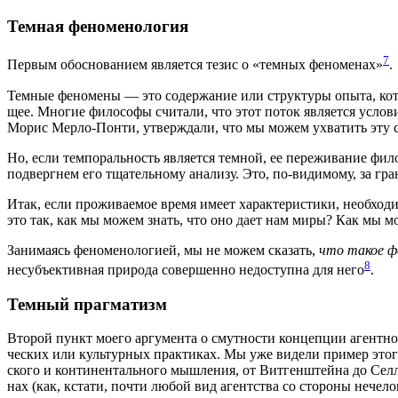
Темная феноменология
7
Пер­вым обос­но­ва­ни­ем явля­ет­ся тезис о «тем­ных фено­ме­нах»
.
Тем­ные фено­ме­ны — это содер­жа­ние или струк­ту­ры опы­та, кот
щее. Мно­гие фило­со­фы счи­та­ли, что этот поток явля­ет­ся усло­ви
Морис Мер­ло-Пон­ти, утвер­жда­ли, что мы можем ухва­тить эту стр
Но, если тем­по­раль­ность явля­ет­ся тем­ной, ее пере­жи­ва­ние ф
под­верг­нем его тща­тель­но­му ана­ли­зу. Это, по-види­мо­му, за гр
Итак, если про­жи­ва­е­мое вре­мя име­ет харак­те­ри­сти­ки, необ­хо­
это так, как мы можем знать, что оно дает нам миры? Как мы мо
Зани­ма­ясь фено­ме­но­ло­ги­ей, мы не можем ска­зать,
что такое фен
8
несубъ­ек­тив­ная при­ро­да совер­шен­но недо­ступ­на для него
.
Темный прагматизм
Вто­рой пункт мое­го аргу­мен­та о смут­но­сти кон­цеп­ции агент­но­
че­ских или куль­тур­ных прак­ти­ках. Мы уже виде­ли при­мер это­го 
ско­го и кон­ти­нен­таль­но­го мыш­ле­ния, от Вит­ген­штей­на до Сел­л
нах (как, кста­ти, почти любой вид агент­ства со сто­ро­ны нече­ло­