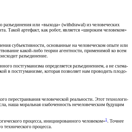
о­го разъ­еди­не­ния или «выхо­да» (withdrawal) из чело­ве­че­ских
ен­та. Такой арте­факт, как робот, явля­ет­ся «широ­ким чело­ве­ком»
­ния субъ­ек­тив­но­сти, осно­ван­ные на чело­ве­че­ском опы­те или
ство­ва­ние какой-либо тео­рии агент­но­сти, при­ме­ни­мой ко всем
ро­ис­хо­дит разъединение.
о­го пост­гу­ма­низ­ма опре­де­ля­ет­ся разъ­еди­не­ни­ем, а не схе­ма­
ой в пост­гу­ма­низ­ме, кото­рая поз­во­ля­ет нам про­во­дить пло­до­
о­го пере­стра­и­ва­ния чело­ве­че­ской реаль­но­сти. Этот тех­но­ло­ги­
с­ла, наша мораль­ная оза­бо­чен­ность нече­ло­ве­че­ским буду­щим
1
и­че­ско­го про­цес­са, ини­ци­и­ро­ван­но­го чело­ве­ком»
. Точ­нее
­го тех­ни­че­ско­го процесса.