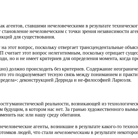
ак аген­тов, став­ши­ми нече­ло­ве­че­ски­ми в резуль­та­те тех­ни­че­ск
та­нов­ле­ние нече­ло­ве­че­ским с точ­ки зре­ния неза­ви­си­мо­сти аг
функ­ций для существования.
а этот вопрос, посколь­ку отвер­га­ет транс­цен­ден­таль­ные объ­яс­не
П счи­та­ет этот вопрос неле­ги­тим­ным, посколь­ку отри­ца­ет суще­
­ди, но и не име­ет кри­те­ри­ев для опре­де­ле­ния момен­та, когда п
­но) долж­но про­ис­хо­дить без кри­те­ри­ев. Содер­жа­ние неогра­ни­чен­н
то это под­ра­зу­ме­ва­ет тес­ную связь меж­ду пони­ма­ни­ем и прак­ти­к
ре­де­ла»: декон­струк­ци­ей Дер­ри­да и не-фило­со­фи­ей Ларюэля.
т­гу­ма­ни­сти­че­ской реаль­но­сти, воз­ни­ка­ю­щей из тех­но­ло­ги­че­ск
ким буду­щим, в кото­ром нас нет. За гра­нью худо­же­ствен­но­го вымы
о изме­нить нас или нашу сре­ду обитания.
о­ве­че­ские аген­ты, воз­ник­шие в резуль­та­те како­го-то тех­но­ло­г
потом­ков людей, что ста­ли
нече­ло­ве­че­ски­ми
в резуль­та­те неко­то­ро