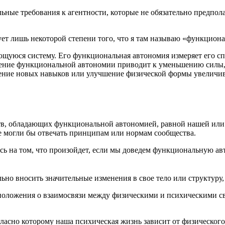
ные тре­бо­ва­ния к агент­но­сти, кото­рые не обя­за­тель­но пред­по­
бу­ет лишь неко­то­рой сте­пе­ни того, что я там назы­ваю «функ­ци­о
щу­ю­ся систе­му. Его функ­ци­о­наль­ная авто­но­мия изме­ря­ет его с
­ние функ­ци­о­наль­ной авто­но­мии при­во­дит к умень­ше­нию силы,
е­те­ние новых навы­ков или улуч­ше­ние физи­че­ской фор­мы уве­ли­чи
, обла­да­ю­щих функ­ци­о­наль­ной авто­но­ми­ей, рав­ной нашей или п
 не мог­ли бы отве­чать прин­ци­пам или нор­мам сообщества.
­чусь на том, что про­изой­дет, если мы дове­дем функ­ци­о­наль­ную авт
­но вно­сить зна­чи­тель­ные изме­не­ния в свое тело или струк­ту­ру
­ло­же­ния о вза­и­мо­свя­зи меж­ду физи­че­ски­ми и пси­хи­че­ски­ми
глас­но кото­ро­му наша пси­хи­че­ская жизнь зави­сит от физи­че­ско­