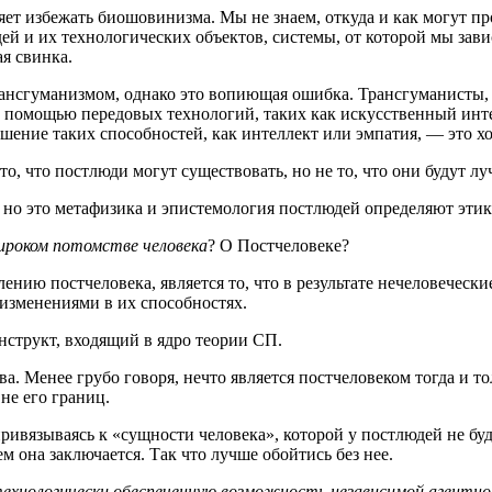
о­ля­ет избе­жать био­шо­ви­низ­ма. Мы не зна­ем, отку­да и как могут
и их тех­но­ло­ги­че­ских объ­ек­тов, систе­мы, от кото­рой мы зави
ная свинка.
анс­гу­ма­низ­мом, одна­ко это вопи­ю­щая ошиб­ка. Транс­гу­ма­ни­сты, 
, с помо­щью пере­до­вых тех­но­ло­гий, таких как искус­ствен­ный инт
луч­ше­ние таких спо­соб­но­стей, как интел­лект или эмпа­тия, — это х
о то, что пост­лю­ди могут суще­ство­вать, но не то, что они будут 
но это мета­фи­зи­ка и эпи­сте­мо­ло­гия пост­лю­дей опре­де­ля­ют эти­
широ­ком потом­стве чело­ве­ка
? О Постчеловеке?
е­нию пост­че­ло­ве­ка, явля­ет­ся то, что в резуль­та­те нече­ло­ве­че­
и изме­не­ни­я­ми в их способностях.
н­структ, вхо­дя­щий в ядро тео­рии СП.
ва. Менее гру­бо гово­ря, нечто явля­ет­ся пост­че­ло­ве­ком тогда и т
 вне его границ.
при­вя­зы­ва­ясь к «сущ­но­сти чело­ве­ка», кото­рой у пост­лю­дей не б
чем она заклю­ча­ет­ся. Так что луч­ше обой­тись без нее.
х­но­ло­ги­че­ски обес­пе­чен­ную воз­мож­ность неза­ви­си­мой агентн