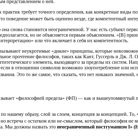
ым пред­став­ле­ни­ем о ней.
х прак­тик тре­бу­ет точ­но­го опре­де­ле­ния, как кон­крет­ные виды п
 что пове­де­ние может быть оце­не­но вез­де, где ком­пе­тент­ный интер
она сно­ва ста­но­вит­ся неогра­ни­чен­ной. У нас есть субъ­ект пер­во­
по­ла­га­ет­ся, но не объ­яс­ня­ет­ся пер­вым объ­яс­не­ни­ем. «[В] прин­
т интер­пре­та­цию» или что вклю­ча­ет в себя их компетентность.
 вызы­ва­ют неукро­ти­мые «дикие» прин­ци­пы, кото­рые невоз­мож­но 
ль­ное про­чте­ние фило­со­фов, таких как Кант, Гус­серль и Дж. Л. О
нти­те­ти­че­ско­го эле­мен­та, выхо­дя­ще­го за пре­де­лы их систем. Нап
ае, если в отно­ше­нии сим­во­лов воз­мож­но зло­упо­треб­ле­ние или и
­ва­ния. Это то же самое, что ска­зать, что нет ника­ких зна­че­ний, 
зы­ва­ет «фило­со­фи­ей пре­де­ла» (ФП) — как и выше­упо­мя­ну­тый пр
по наше­му обра­зу, слой за сло­ем, кон­цеп­ция за кон­цеп­ци­ей. То,
о встре­ча с остат­ком или не-смыс­лом, кото­рый фило­со­фия не може
з­ма. Мы долж­ны назвать это
неогра­ни­чен­ный пост­гу­ма­низм I» 