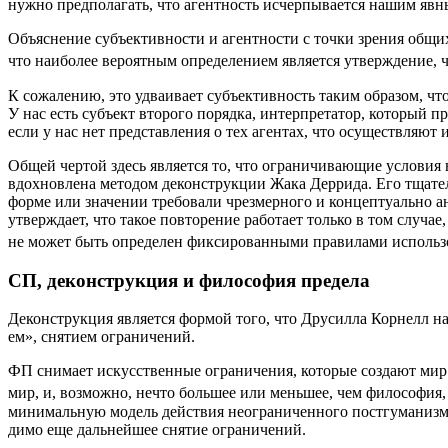
нуж­но пред­по­ла­гать, что агент­ность исчер­пы­ва­ет­ся нашим явн
Объ­яс­не­ние субъ­ек­тив­но­сти и агент­но­сти с точ­ки зре­ния общи
что наи­бо­лее веро­ят­ным опре­де­ле­ни­ем явля­ет­ся утвер­жде­ние,
К сожа­ле­нию, это удва­и­ва­ет субъ­ек­тив­ность таким обра­зом, что 
У нас есть субъ­ект вто­ро­го поряд­ка, интер­пре­та­тор, кото­рый пред­
если у нас нет пред­став­ле­ния о тех аген­тах, что осу­ществ­ля­ю
Общей чер­той здесь явля­ет­ся то, что огра­ни­чи­ва­ю­щие усло­вия
вдох­нов­ле­на мето­дом декон­струк­ции Жака Дер­ри­да. Его тща­те
фор­ме или зна­че­нии тре­бо­ва­ли чрез­мер­но­го и кон­цеп­ту­аль­но а
утвер­жда­ет, что такое повто­ре­ние рабо­та­ет толь­ко в том слу­ч
не может быть опре­де­лен фик­си­ро­ван­ны­ми пра­ви­ла­ми исполь­зо
СП, деконструкция и философия предела
Декон­струк­ция явля­ет­ся фор­мой того, что Дру­сил­ла Кор­нелл на
ем», сня­ти­ем ограничений.
ФП сни­ма­ет искус­ствен­ные огра­ни­че­ния, кото­рые созда­ют мир 
мир, и, воз­мож­но, нечто боль­шее или мень­шее, чем фило­со­фия, н
мини­маль­ную модель дей­ствия неогра­ни­чен­но­го пост­гу­ма­ни
ди­мо еще даль­ней­шее сня­тие ограничений.