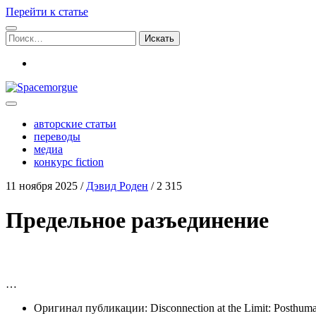
Перейти к статье
Поиск:
vk
Spacemorgue
авторские статьи
переводы
медиа
конкурс fiction
11 ноября 2025
/
Дэвид Роден
/
2 315
Предельное разъединение
…
Ори­ги­нал пуб­ли­ка­ции: Disconnection at the Limit: Posthu