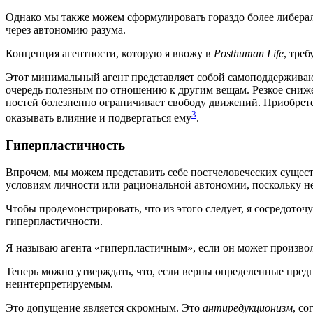
Одна­ко мы так­же можем сфор­му­ли­ро­вать гораз­до более либе­раль­
через авто­но­мию разума.
Кон­цеп­ция агент­но­сти, кото­рую я вво­жу в
Posthuman Life
, тре­
Этот мини­маль­ный агент пред­став­ля­ет собой само­под­дер­жи­ва­ю­
оче­редь полез­ным по отно­ше­нию к дру­гим вещам. Рез­кое сни­же
но­стей болез­нен­но огра­ни­чи­ва­ет сво­бо­ду дви­же­ний. При­об­р
3
ока­зы­вать вли­я­ние и под­вер­гать­ся ему
.
Гиперпластичность
Впро­чем, мы можем пред­ста­вить себе пост­че­ло­ве­че­ских существ
усло­ви­ям лич­но­сти или раци­о­наль­ной авто­но­мии, посколь­ку
Что­бы про­де­мон­стри­ро­вать, что из это­го сле­ду­ет, я сосре­до­то
гиперпластичности.
Я назы­ваю аген­та «гипер­пла­стич­ным», если он может про­из­воль
Теперь мож­но утвер­ждать, что, если вер­ны опре­де­лен­ные пред­по
неинтерпретируемым.
Это допу­ще­ние явля­ет­ся скром­ным. Это
анти­ре­дук­ци­о­низм
, со