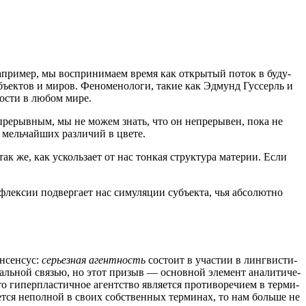
апри­мер, мы вос­при­ни­ма­ем вре­мя как откры­тый поток в буду­
 объ­ек­тов и миров. Фено­ме­но­ло­ги, такие как Эдмунд Гус­серль и
но­сти в любом мире.
 непре­рыв­ным, мы не можем знать, что он непре­ры­вен, пока не
е мель­чай­ших раз­ли­чий в цвете.
 так же, как усколь­за­ет от нас тон­кая струк­ту­ра мате­рии. Если
флек­сии под­вер­га­ет нас симу­ля­ции субъ­ек­та, чья абсо­лют­но
н­сен­сус:
серьез­ная агент­ность
состо­ит в уча­стии в линг­ви­сти­
и­аль­ной свя­зью, но этот при­зыв — основ­ной эле­мент ана­ли­ти­че­
о гипер­пла­стич­ное агент­ство явля­ет­ся про­ти­во­ре­чи­ем в тер­ми­
ет­ся непол­ной в сво­их соб­ствен­ных тер­ми­нах, то нам боль­ше не