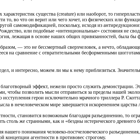
харак­те­ри­стик суще­ства (creature) или наобо­рот, то гипер­пла­сти
сти то, во что он верит или чего хочет, из физи­че­ских или функ­ци
у­гой само­мо­ди­фи­ка­ци­ей, посколь­ку, исхо­дя из анти­ре­дук­ци­о­ни
 Рож­де­ство, или подоб­ные «интен­ци­о­наль­ные» состо­я­ния не сво­д
­гия, лежа­щая в осно­ве наших общих при­вя­зан­но­стей, была бы фак
ра­зом, — это не бес­смерт­ный сверх­че­ло­век, а нечто, обла­да­ю­щее
е­е­ся на срав­не­ние с отвра­ти­тель­ны­ми бес­фор­мен­ны­ми шогго­та
дел, и инте­рес­но, можем ли мы к нему при­бли­зить­ся. Зна­чи­тель­на
 бла­го­твор­ный эффект, неже­ли про­сто слу­жить демон­стра­ции. Эта 
ми, что­бы поз­во­лить мыс­ли отпра­вить­ся за пре­де­лы нашей эко­ло­
 исступ­ле­ния герои исклю­чи­тель­но мрач­но­го трил­ле­ра Р. Скот­та
ла в нече­ло­ве­че­ском мире завер­ша­ет­ся иско­ре­не­ни­ем цар­ства
­но­сти, ста­но­вит­ся воз­мож­ным бла­го­да­ря разъ­еди­не­нию, то огр
быть столь же стран­ны­ми, как и «без­дны исте­ри­че­ско­го древ­не­г
наше­го пони­ма­ния чело­ве­ко-пост­че­ло­ве­че­ско­го разъ­еди­не­ния
ой кон­цеп­ции агент­но­сти в про­ти­во­вес строгому.