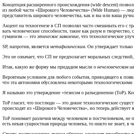
Кон­цеп­ция рас­ши­рен­но­го про­ис­хож­де­ния (wide descent) поз­в
из любой части «Широ­ко­го Чело­ве­че­ства» (Wide Human) — людей 
пред­ста­ви­тель широ­ко­го чело­ве­че­ства, как и вы или ваша руч­
Акцент на тех­но­ге­не­зе в СП поз­во­лял часто сме­ши­вать его с тр
вать чело­ве­че­ские спо­соб­но­сти, такие как разум и твор­че­ство
гу­ма­низм — это
эти­че­ское заяв­ле­ние
, что тех­но­ло­ги­че­ское у
SP, напро­тив, явля­ет­ся
мета­фи­зи­че­ским
. Он утвер­жда­ет толь­к
Это не озна­ча­ет, что СП не пред­по­ла­га­ет мораль­ных след­ствий, 
Итак, какую же фор­му мы при­да­дим мыс­ли о
нече­ло­ве­че­ском 
Веро­ят­ным усло­ви­ем для любо­го собы­тия, при­во­дя­ще­го к появ­л
что эта авто­но­мия обу­слов­ле­на неко­то­ры­ми тех­но­ло­ги­че­ски­м
Я назы­ваю это утвер­жде­ние «тези­сом о разъ­еди­не­нии (ТоР). Ко
ТоР гла­сит, что пост­лю­ди — это дикие тех­но­ло­ги­че­ские суще­ст
про­ис­хо­дят из «Широ­ко­го Чело­ве­че­ства», но теперь дей­ству­ет
ТоР пони­ма­ет раз­ли­чия меж­ду чело­ве­ком и пост­че­ло­ве­ком, не 
есть некая сущ­ност­ная при­ро­да чело­ве­ка, то никто не зна­ет, в 
Стать пост­че­ло­ве­ком, таким обра­зом, озна­ча­ет при­об­ре­сти те