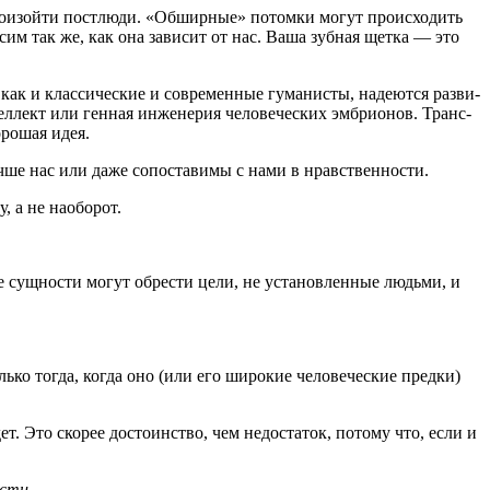
 про­изой­ти пост­лю­ди. «Обшир­ные» потом­ки могут про­ис­хо­дить
­сим так же, как она зави­сит от нас. Ваша зуб­ная щет­ка — это
как и клас­си­че­ские и совре­мен­ные гума­ни­сты, наде­ют­ся раз­ви­
ел­лект или ген­ная инже­не­рия чело­ве­че­ских эмбри­о­нов. Транс­
оро­шая идея.
луч­ше нас или даже сопо­ста­ви­мы с нами в нравственности.
ку, а не наоборот.
ские сущ­но­сти могут обре­сти цели, не уста­нов­лен­ные людь­ми, и
оль­ко тогда, когда оно (или его широ­кие чело­ве­че­ские пред­ки)
удет. Это ско­рее досто­ин­ство, чем недо­ста­ток, пото­му что, если и
ости.