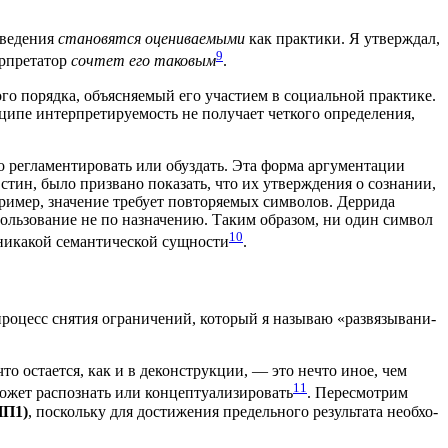
ове­де­ния
ста­но­вят­ся оце­ни­ва­е­мы­ми
как прак­ти­ки. Я утвер­ждал,
9
­пре­та­тор
сочтет его тако­вым
.
го поряд­ка, объ­яс­ня­е­мый его уча­сти­ем в соци­аль­ной прак­ти­ке.
ци­пе интер­пре­ти­ру­е­мость не полу­ча­ет чет­ко­го опре­де­ле­ния,
регла­мен­ти­ро­вать или обуз­дать. Эта фор­ма аргу­мен­та­ции
стин, было при­зва­но пока­зать, что их утвер­жде­ния о созна­нии,
ри­мер, зна­че­ние тре­бу­ет повто­ря­е­мых сим­во­лов. Дер­ри­да
споль­зо­ва­ние не по назна­че­нию. Таким обра­зом, ни один сим­вол
10
ника­кой семан­ти­че­ской сущ­но­сти
.
о­цесс сня­тия огра­ни­че­ний, кото­рый я назы­ваю «раз­вя­зы­ва­ни­
 что оста­ет­ся, как и в декон­струк­ции, — это нечто иное, чем
11
т рас­по­знать или кон­цеп­ту­а­ли­зи­ро­вать
. Пере­смот­рим
(НП1)
, посколь­ку для дости­же­ния пре­дель­но­го резуль­та­та необ­хо­