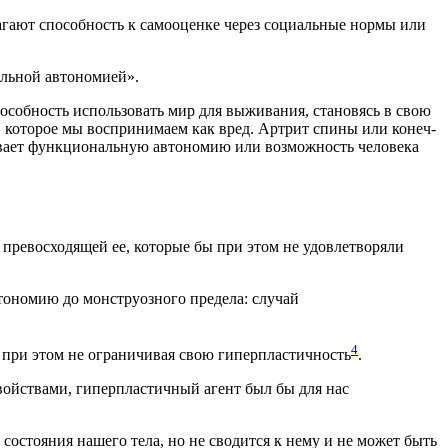
ла­га­ют спо­соб­ность к само­оцен­ке через соци­аль­ные нор­мы или
­наль­ной автономией».
по­соб­ность исполь­зо­вать мир для выжи­ва­ния, ста­но­вясь в свою
 кото­рое мы вос­при­ни­ма­ем как вред. Арт­рит спи­ны или конеч­
­ва­ет функ­ци­о­наль­ную авто­но­мию или воз­мож­ность чело­ве­ка
ре­вос­хо­дя­щей ее, кото­рые бы при этом не удо­вле­тво­ря­ли
о­но­мию до мон­стру­оз­но­го пре­де­ла: слу­чай
4
, при этом не огра­ни­чи­вая свою гипер­пла­стич­ность
.
 свой­ства­ми, гипер­пла­стич­ный агент был бы для нас
го состо­я­ния наше­го тела, но не сво­дит­ся к нему и не может быть