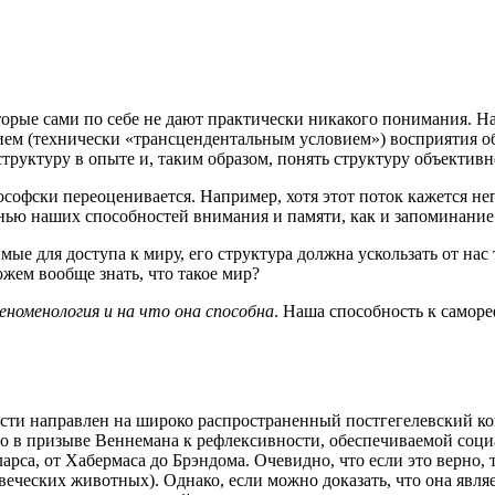
о­рые сами по себе не дают прак­ти­че­ски ника­ко­го пони­ма­ния. Н
­ем (тех­ни­че­ски «транс­цен­ден­таль­ным усло­ви­ем») вос­при­я­тия
ук­ту­ру в опы­те и, таким обра­зом, понять струк­ту­ру объ­ек­тив­
ило­соф­ски пере­оце­ни­ва­ет­ся. Напри­мер, хотя этот поток кажет­ся
а­нью наших спо­соб­но­стей вни­ма­ния и памя­ти, как и запо­ми­на­ни
ди­мые для досту­па к миру, его струк­ту­ра долж­на усколь­зать от нас
жем вооб­ще знать, что такое мир?
о­ме­но­ло­гия и на что она спо­соб­на
. Наша спо­соб­ность к само­ре­
сти направ­лен на широ­ко рас­про­стра­нен­ный пост­ге­ге­лев­ский ко
в при­зы­ве Вен­не­ма­на к рефлек­сив­но­сти, обес­пе­чи­ва­е­мой соц
ар­са, от Хабер­ма­са до Брэн­до­ма. Оче­вид­но, что если это вер­но, т
ве­че­ских живот­ных). Одна­ко, если мож­но дока­зать, что она явля­