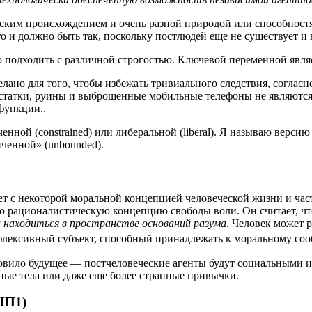
ским про­ис­хож­де­ни­ем и очень раз­ной при­ро­дой или спо­соб­но­стя
 Это и долж­но быть так, посколь­ку пост­лю­дей еще не суще­ству­ет 
 под­хо­дить с раз­лич­ной стро­го­стью. Клю­че­вой пере­мен­ной явля­
е­ла­но для того, что­бы избе­жать три­ви­аль­но­го след­ствия, соглас
стат­ки, руи­ны и выбро­шен­ные мобиль­ные теле­фо­ны не явля­ют­ся п
й функции..
ен­ной (constrained) или либе­раль­ной (liberal). Я назы­ваю вер­сию
и­чен­ной» (unbounded).
а­ет с неко­то­рой мораль­ной кон­цеп­ци­ей чело­ве­че­ской жиз­ни и ча
 раци­о­на­ли­сти­че­скую кон­цеп­цию сво­бо­ды воли. Он счи­та­ет, 
 нахо­дить­ся в про­стран­стве осно­ва­ний разу­ма
. Чело­век может р
лек­сив­ный субъ­ект, спо­соб­ный при­над­ле­жать к мораль­но­му сооб­
о­ви­ло буду­щее — пост­че­ло­ве­че­ские аген­ты будут соци­аль­ны­ми 
ан­ные тела или даже еще более стран­ные привычки.
НП1)