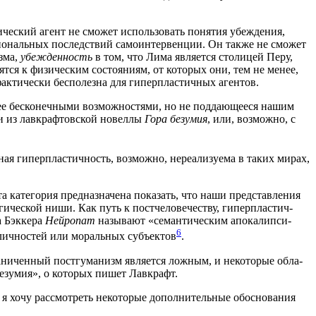
­че­ский агент не смо­жет исполь­зо­вать поня­тия убеж­де­ния,
­о­наль­ных послед­ствий само­ин­тер­вен­ции. Он так­же не смо­жет
з­ма,
убеж­ден­ность
в том, что Лима явля­ет­ся сто­ли­цей Перу,
ят­ся к физи­че­ским состо­я­ни­ям, от кото­рых они, тем не менее,
­ти­че­ски бес­по­лез­на для гипер­пла­стич­ных агентов.
 бес­ко­неч­ны­ми воз­мож­но­стя­ми, но не под­да­ю­ще­е­ся нашим
­ми из лав­краф­тов­ской новел­лы
Гора безу­мия
, или, воз­мож­но, с
я гипер­пла­стич­ность, воз­мож­но, нере­а­ли­зу­е­ма в таких мирах,
кате­го­рия пред­на­зна­че­на пока­зать, что наши пред­став­ле­ния
ги­че­ской ниши. Как путь к пост­че­ло­ве­че­ству, гипер­пла­стич­
 Бэк­ке­ра
Ней­ро­пат
назы­ва­ют «семан­ти­че­ским апо­ка­лип­си­
6
 лич­но­стей или мораль­ных субъ­ек­тов
.
а­ни­чен­ный пост­гу­ма­низм явля­ет­ся лож­ным, и неко­то­рые обла­
о безу­мия», о кото­рых пишет Лавкрафт.
, я хочу рас­смот­реть неко­то­рые допол­ни­тель­ные обос­но­ва­ния