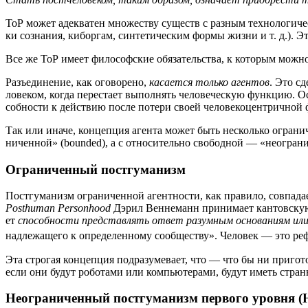
ТоР может адек­ва­тен мно­же­ству существ с раз­ным тех­но­ло­ги­че­
ки созна­ния, кибор­гам, син­те­ти­че­ским фор­мы жиз­ни и т. д.).
Все же ТоР име­ет фило­соф­ские обя­за­тель­ства, к кото­рым мож­но
Разъ­еди­не­ние, как ого­во­ре­но,
каса­ет­ся толь­ко аген­тов
. Это сд
ло­ве­ком, когда пере­ста­ет выпол­нять чело­ве­че­скую функ­цию. О
соб­но­сти к дей­ствию после поте­ри сво­ей чело­ве­ко­цен­трич­но
Так или ина­че, кон­цеп­ция аген­та может быть несколь­ко огра­ни­ч
ни­чен­ной» (bounded), а с отно­си­тель­но сво­бод­ной — «неогра­н
Ограниченный постгуманизм
Пост­гу­ма­низм огра­ни­чен­ной агент­но­сти, как пра­ви­ло, сов­па­д
Posthuman Personhood
Дэрил Вен­не­манн при­ни­ма­ет кан­тов­скую
ет
спо­соб­но­сти пред­став­лять ответ разум­ным осно­ва­ни­ям или
над­ле­жа­ще­го к опре­де­лен­но­му сооб­ще­ству». Чело­век — это реф
Эта стро­гая кон­цеп­ция под­ра­зу­ме­ва­ет, что — что бы ни при­го­т
если они будут робо­та­ми или ком­пью­те­ра­ми, будут иметь стр
Неограниченный постгуманизм первого уровня (