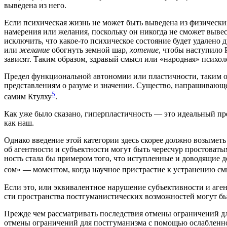
выве­де­на из него.
Если пси­хи­че­ская жизнь не может быть выве­де­на из физи­че­ских 
наме­ре­ния или жела­ния, посколь­ку он нико­гда не смо­жет выве­
исклю­чить, что какое-то пси­хи­че­ское состо­я­ние будет уда­ле­но др
или
жела­ние
обо­гнуть зем­ной шар,
хоте­ние
, что­бы насту­пи­ло
зави­сят. Таким обра­зом, здра­вый смысл или «народ­ная» пси­хо­ло
Пре­дел функ­ци­о­наль­ной авто­но­мии или пла­стич­но­сти, таким об
пред­став­ле­ни­ям о разу­ме и зна­че­нии. Суще­ство, напра­ши­ва­ю­щ
5
самим Ктул­ху
.
Как уже было ска­за­но, гипер­пла­стич­ность — это иде­аль­ный пре­
как наш.
Одна­ко вве­де­ние этой кате­го­рии здесь ско­рее долж­но возы­меть
об агент­но­сти и субъ­ект­но­сти могут быть черес­чур про­сто­ва­ты­
ность ста­ла бы при­ме­ром того, что иступ­лен­ные и дово­дя­щие до
сом» — момен­том, когда науч­ное при­стра­стие к устра­не­нию смыс­
Если это, или экви­ва­лент­ное нару­ше­ние субъ­ек­тив­но­сти и агент
сти про­стран­ства пост­гу­ма­ни­сти­че­ских воз­мож­но­стей могут 
Преж­де чем рас­смат­ри­вать послед­ствия отме­ны огра­ни­че­ний для 
отме­ны огра­ни­че­ний для пост­гу­ма­низ­ма с помо­щью ослаб­лен­н