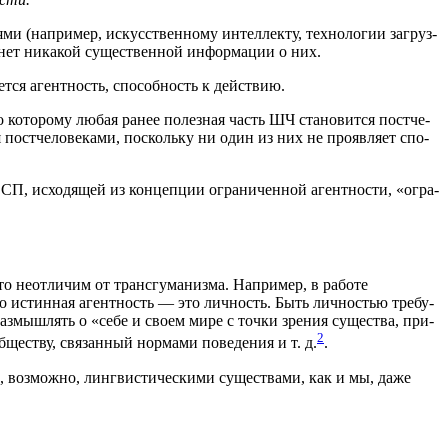
­ми (напри­мер, искус­ствен­но­му интел­лек­ту, тех­но­ло­гии загруз­
и нет ника­кой суще­ствен­ной инфор­ма­ции о них.
ет­ся агент­ность, спо­соб­ность к действию.
­но кото­ро­му любая ранее полез­ная часть ШЧ ста­но­вит­ся пост­че­
ост­че­ло­ве­ка­ми, посколь­ку ни один из них не про­яв­ля­ет спо­
 СП, исхо­дя­щей из кон­цеп­ции огра­ни­чен­ной агент­но­сти, «огра­
сто неот­ли­чим от транс­гу­ма­низ­ма. Напри­мер, в рабо­те
что истин­ная агент­ность — это лич­ность. Быть лич­но­стью тре­бу­
аз­мыш­лять о «себе и сво­ем мире с точ­ки зре­ния суще­ства, при­
2
ще­ству, свя­зан­ный нор­ма­ми пове­де­ния и т. д.
.
и, воз­мож­но, линг­ви­сти­че­ски­ми суще­ства­ми, как и мы, даже