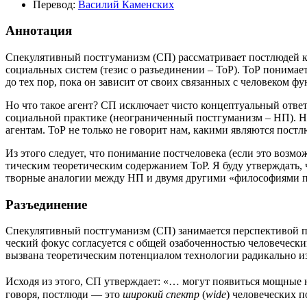
Пере­вод:
Васи­лий Каменских
Аннотация
Спе­ку­ля­тив­ный пост­гу­ма­низм (СП) рас­смат­ри­ва­ет пост­лю­дей к
соци­аль­ных систем (тезис о разъ­еди­не­нии – ТоР). ТоР пони­ма­ет с
до тех пор, пока он зави­сит от сво­их свя­зан­ных с чело­ве­ком 
Но что такое агент? СП исклю­ча­ет чисто кон­цеп­ту­аль­ный ответ н
соци­аль­ной прак­ти­ке (неогра­ни­чен­ный пост­гу­ма­низм – НП). Н
аген­там. ТоР не толь­ко не гово­рит нам, каки­ми явля­ют­ся пост­лю
Из это­го сле­ду­ет, что пони­ма­ние пост­че­ло­ве­ка (если это воз­мож
ти­че­ским тео­ре­ти­че­ским содер­жа­ни­ем ТоР. Я буду утвер­ждать, ч
твор­ные ана­ло­гии меж­ду НП и дву­мя дру­ги­ми «фило­со­фи­я­ми п
Разъединение
Спе­ку­ля­тив­ный пост­гу­ма­низм (СП) зани­ма­ет­ся пер­спек­ти­вой пос
че­ский фокус согла­су­ет­ся с общей оза­бо­чен­но­стью чело­ве­че­с
вызва­на тео­ре­ти­че­ским потен­ци­а­лом тех­но­ло­гии ради­каль­н
Исхо­дя из это­го, СП утвер­жда­ет: «… могут появить­ся мощ­ные нече­л
гово­ря, пост­лю­ди — это
широ­кий спектр
(
wide
) чело­ве­че­ских 