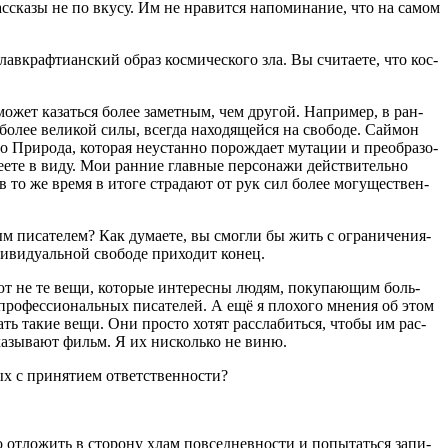
с­ска­зы не по вку­су. Им не нра­вит­ся напо­ми­на­ние, что на самом
­краф­ти­ан­ский образ кос­ми­че­ско­го зла. Вы счи­та­е­те, что кос­
х может казать­ся более замет­ным, чем дру­гой. Напри­мер, в ран­
лее вели­кой силы, все­гда нахо­дя­щей­ся на сво­бо­де. Сай­мон
 При­ро­да, кото­рая неустан­но порож­да­ет мута­ции и пре­об­ра­зо­
е­те в виду. Мои ран­ние глав­ные пер­со­на­жи дей­стви­тель­но
 в то же вре­мя в ито­ге стра­да­ют от рук сил более могу­ще­ствен­
м писа­те­лем? Как дума­е­те, вы смог­ли бы жить с огра­ни­че­ни­я­
­ви­ду­аль­ной сво­бо­де при­хо­дит конец.
у­ют не те вещи, кото­рые инте­рес­ны людям, поку­па­ю­щим боль­
о­фес­си­о­наль­ных писа­те­лей. А ещё я пло­хо­го мне­ния об этом
ть такие вещи. Они про­сто хотят рас­сла­бить­ся, что­бы им рас­
ока­зы­ва­ют фильм. Я их нисколь­ко не виню.
­ных с при­ня­ти­ем ответственности?
но отло­жить в сто­ро­ну хлам повсе­днев­но­сти и попы­тать­ся запи­