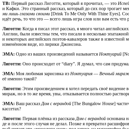
ТВ:
Пер­вый рас­сказ Лигот­ти, кото­рый я про­чи­тал, — это
Испей
и Каф­ки. Это стран­ный рас­сказ, кото­рый до сих пор тро­га­ет меня
ми лишь гла­за­ми сво­и­ми
[Drink To Me Only With Thine Eyes]. Соот­в
идёт речь, то что это — все­го лишь игра слов или вам есть что 
Лигот­ти:
Когда я писал этот рас­сказ, я мно­го читал англий­ски
Англии, были извест­ны тем, что писа­ли в несколь­ко эпа­таж­ной м
и неко­то­рых англий­ских поэтов-кава­ле­ров так­же в извест­ной м
изме­нён­ном виде, из лири­ки Джонсона.
ЭМА:
Одно из ваших про­из­ве­де­ний назы­ва­ет­ся
Нок­ту­а­рий
[Noc
Лигот­ти:
Оно про­ис­хо­дит от “diary”. Я думал, что сам при­ду­ма
ЭМА:
Моя люби­мая зари­сов­ка из
Нок­ту­а­рия
—
Веч­ный мира
её имен­но такой?
Лигот­ти:
Этим про­из­ве­де­ни­ем я хотел пере­дать своё виде­ние в
мираж, но в то же вре­мя, увы, отка­зы­ва­ет­ся пол­но­стью рас­тво­
ЭМА:
Ваш рас­сказ
Дом с веран­дой
[The Bungalow House] частич­но
кассетах?
Лигот­ти:
Пер­вая плён­ка из рас­ска­за
Дом с веран­дой
осно­ва­на н
де и после это­го слу­чая не делал. Поз­же я пре­вра­тил рас­шиф­ров
рый чита­ет эти «моно­ло­ги снов» под запись на маг­ни­то­фон была н