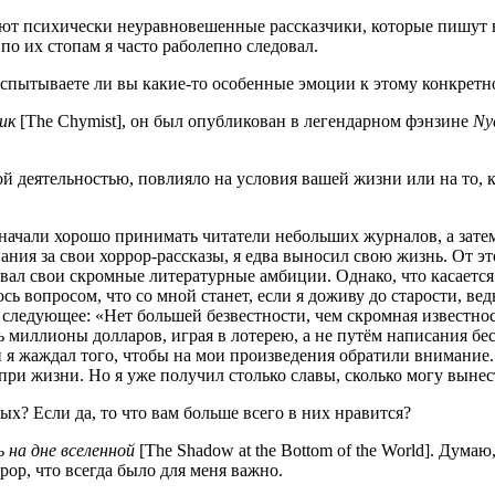
­ют пси­хи­че­ски неурав­но­ве­шен­ные рас­сказ­чи­ки, кото­рые пишут 
 по их сто­пам я часто рабо­леп­но следовал.
спы­ты­ва­е­те ли вы какие-то осо­бен­ные эмо­ции к это­му кон­крет
ик
[The Chymist], он был опуб­ли­ко­ван в леген­дар­ном фэн­зине
Ny
ной дея­тель­но­стью, повли­я­ло на усло­вия вашей жиз­ни или на то, 
ача­ли хоро­шо при­ни­мать чита­те­ли неболь­ших жур­на­лов, а затем
зна­ния за свои хор­рор-рас­ска­зы, я едва выно­сил свою жизнь. От э
зо­вал свои скром­ные лите­ра­тур­ные амби­ции. Одна­ко, что каса­ет­
ь вопро­сом, что со мной ста­нет, если я дожи­ву до ста­ро­сти, ведь 
 сле­ду­ю­щее: «Нет боль­шей без­вест­но­сти, чем скром­ная извест­но
 мил­ли­о­ны дол­ла­ров, играя в лоте­рею, а не путём напи­са­ния бес
и я жаж­дал того, что­бы на мои про­из­ве­де­ния обра­ти­ли вни­ма­ние
я при жиз­ни. Но я уже полу­чил столь­ко сла­вы, сколь­ко могу выне­
­ных? Если да, то что вам боль­ше все­го в них нравится?
ь на дне все­лен­ной
[The Shadow at the Bottom of the World]. Думаю, 
р­рор, что все­гда было для меня важно.