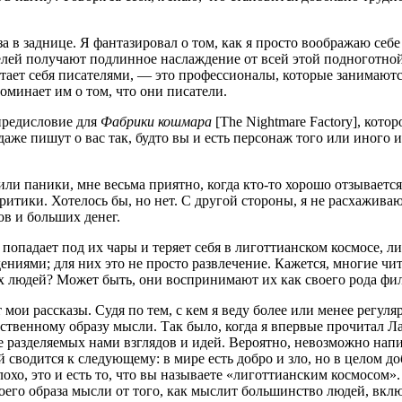
в зад­ни­це. Я фан­та­зи­ро­вал о том, как я про­сто вооб­ра­жаю себе 
лей полу­ча­ют под­лин­ное насла­жде­ние от всей этой под­но­гот­ной
а­ет себя писа­те­ля­ми, — это про­фес­си­о­на­лы, кото­рые зани­ма­ют
по­ми­на­ет им о том, что они писатели.
ре­ди­сло­вие для
Фаб­ри­ки кош­ма­ра
[The Nightmare Factory], кото­р
ые даже пишут о вас так, буд­то вы и есть пер­со­наж того или ино­го и
или пани­ки, мне весь­ма при­ят­но, когда кто-то хоро­шо отзы­ва­ет­с
ри­ти­ки. Хоте­лось бы, но нет. С дру­гой сто­ро­ны, я не рас­ха­жи­в
ов и боль­ших денег.
попа­да­ет под их чары и теря­ет себя в лигот­ти­ан­ском кос­мо­се, 
ни­я­ми; для них это не про­сто раз­вле­че­ние. Кажет­ся, мно­гие чит
ких людей? Может быть, они вос­при­ни­ма­ют их как сво­е­го рода 
ои рас­ска­зы. Судя по тем, с кем я веду более или менее регу­ляр­н
ен­но­му обра­зу мыс­ли. Так было, когда я впер­вые про­чи­тал Лав­кра
­ние раз­де­ля­е­мых нами взгля­дов и идей. Веро­ят­но, невоз­мож­но н
ей сво­дит­ся к сле­ду­ю­ще­му: в мире есть доб­ро и зло, но в целом 
хо, это и есть то, что вы назы­ва­е­те «лигот­ти­ан­ским кос­мо­сом». 
мое­го обра­за мыс­ли от того, как мыс­лит боль­шин­ство людей, вклю