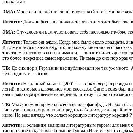
рассказами.
ЭМА:
Мно­го ли поклон­ни­ков пыта­ют­ся вый­ти с вами на связь?
Лигот­ти:
Долж­но быть, вы пола­га­е­те, что это может быть очен
ЭМА:
Слу­ча­лось ли вам чув­ство­вать себя настоль­ко глу­бо­ко тр
Лигот­ти:
Толь­ко одна­жды. Когда мне было око­ло два­дца­ти, я нап
В то же вре­мя я ска­зал ему, что, по мое­му мне­нию, его рас­ска­зы
три­сти­ку и поэ­зию в его пони­ма­нии — зна­чит писать две совер­
это более искрен­нее само­вы­ра­же­ние. Пись­ма до сих пор хра­нят
ТВ:
До сих пор в Гер­ма­нии вас пуб­ли­ко­ва­ли не так уж мно­го. 
ке на одном из сайтов.
Лигот­ти:
На дан­ный момент [2001 г. —
прим. пер.
] пере­во­ды 
ло­гий, в кото­рые вклю­ча­лись мои рас­ска­зы. Одно вре­мя был ин
вал­ся давать раз­ре­ше­ние на пере­вод, пото­му что на этом мно­г
ТВ:
Мы живём во вре­ме­на все­объ­ят­но­го фаст­фу­да. На мой взгля
гие худож­ни­ки в стрем­ле­нии про­дать себя дохо­дят до край­но­стей
кино. На ваш взгляд, что дела­ет хоро­шую лите­ра­ту­ру хоро­ше
Лигот­ти:
Послед­ним вели­ким лите­ра­тур­ным геро­ем для меня б
ти­во­сто­я­ние искус­ства с боль­шой бук­вы «И» и искус­ства для 