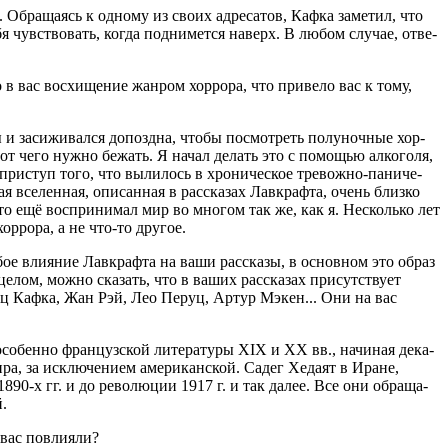
Обра­ща­ясь к одно­му из сво­их адре­са­тов, Каф­ка заме­тил, что
ебя чув­ство­вать, когда под­ни­мет­ся наверх. В любом слу­чае, отве­
в вас вос­хи­ще­ние жан­ром хор­ро­ра, что при­ве­ло вас к тому,
 и заси­жи­вал­ся допозд­на, что­бы посмот­реть полу­ноч­ные хор­
 от чего нуж­но бежать. Я начал делать это с помо­щью алко­го­ля,
 при­ступ того, что выли­лось в хро­ни­че­ское тре­вож­но-пани­че­
я все­лен­ная, опи­сан­ная в рас­ска­зах Лав­краф­та, очень близ­ко
-то ещё вос­при­ни­мал мир во мно­гом так же, как я. Несколь­ко лет
ор­ро­ра, а не что-то другое.
бое вли­я­ние Лав­краф­та на ваши рас­ска­зы, в основ­ном это образ
целом, мож­но ска­зать, что в ваших рас­ска­зах при­сут­ству­ет
Франц Каф­ка, Жан Рэй, Лео Перуц, Артур Мэкен... Они на вас
ы, осо­бен­но фран­цуз­ской лите­ра­ту­ры XIX и XX вв., начи­ная дека­
мира, за исклю­че­ни­ем аме­ри­кан­ской. Садег Хеда­ят в Иране,
 1890‑х гг. и до рево­лю­ции 1917 г. и так далее. Все они обра­ща­
й.
на вас повлияли?