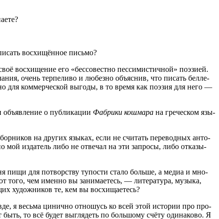
наете?
апи­сать вос­хи­щён­ное письмо?
ё вос­хи­ще­ние его «бес­со­вест­но пес­си­ми­стич­ной» поэ­зи­ей.
а­ния, очень тер­пе­ли­во и любез­но объ­яс­нив, что писать бел­ле­
но для ком­мер­че­ской выго­ды, в то вре­мя как поэ­зия для него —
объ­яв­ле­ние о пуб­ли­ка­ции
Фаб­ри­ки кош­ма­ра
на гре­че­ском язы­
бор­ни­ков на дру­гих язы­ках, если не счи­тать пере­вод­ных анто­
 но мой изда­тель либо не отве­чал на эти запро­сы, либо отка­зы­
о­дня пищи для потвор­ству тупо­сти ста­ло боль­ше, а медиа и мно­
от того, чем имен­но вы зани­ма­е­тесь, — лите­ра­ту­ра, музы­ка,
­щих худож­ни­ков те, кем вы восхищаетесь?
­де, я весь­ма цинич­но отно­шусь ко всей этой исто­рии про про­
быть, то всё будет выгля­деть по боль­шо­му счё­ту оди­на­ко­во. Я