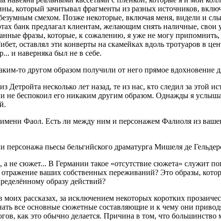
и­ны, кото­рый зачи­ты­вал фраг­мен­ты из раз­ных источ­ни­ков, вклю­ч
ь безум­ным сме­хом. Поз­же неко­то­рые, вклю­чая меня, виде­ли и слы
вер­тах банк пред­ла­гал кли­ен­там, жела­ю­щим снять налич­ные, сво
ран­ные фра­зы, кото­рые, к сожа­ле­нию, я уже не могу при­пом­нить,
бет, остав­лял эти кон­вер­ты на ска­мей­ках вдоль тро­туа­ров в цен­т
... и навер­ня­ка был не в себе.
аким-то дру­гом обра­зом полу­чи­ли от него пря­мое вдох­но­ве­ние д
з Дет­рой­та несколь­ко лет назад, те из нас, кто сле­дил за этой исто­
л и не бес­по­ко­ил его ника­ким дру­гим обра­зом. Одна­жды я услы­ш
й.
 име­ни Фаол. Есть ли меж­ду ним и пер­со­на­жем Фалио­ля из ваше­г
пер­со­на­жа пье­сы бель­гий­ско­го дра­ма­тур­га Мише­ля де Гельдер
а, а не сюжет... В Гер­ма­нии такое «отсут­ствие сюже­та» слу­жит по
отра­же­ние ваших соб­ствен­ных пере­жи­ва­ний? Это обра­зы, кото
пре­де­лён­но­му обра­зу действий?
их рас­ска­зах, за исклю­че­ни­ем неко­то­рых корот­ких про­за­и­че­
нать все основ­ные сюжет­ные состав­ля­ю­щие и к чему они при­во­дят
­гов, как это обыч­но дела­ет­ся. При­чи­на в том, что боль­шин­ство м