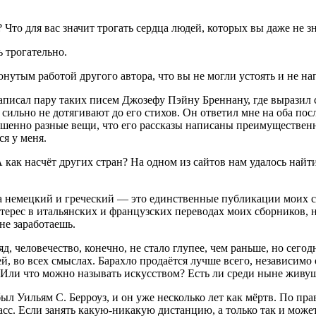
 Что для вас зна­чит тро­гать серд­ца людей, кото­рых вы даже не з
ь трогательно.
о­ну­тым рабо­той дру­го­го авто­ра, что вы не мог­ли усто­ять и не н
и­сал пару таких писем Джо­зе­фу Пэй­ну Брен­на­ну, где выра­зил сво
 силь­но не дотя­ги­ва­ют до его сти­хов. Он отве­тил мне на оба посл
шен­но раз­ные вещи, что его рас­ска­зы напи­са­ны пре­иму­ще­ствен­
­ся у меня.
А как насчёт дру­гих стран? На одном из сай­тов нам уда­лось най­ти 
на немец­кий и гре­че­ский — это един­ствен­ные пуб­ли­ка­ции моих с
те­рес в ита­льян­ских и фран­цуз­ских пере­во­дах моих сбор­ни­ков,
о не заработаешь.
д, чело­ве­че­ство, конеч­но, не ста­ло глу­пее, чем рань­ше, но сег
, во всех смыс­лах. Барах­ло про­да­ёт­ся луч­ше все­го, неза­ви­си­мо 
й? Или что мож­но назы­вать искус­ством? Есть ли сре­ди ныне живу
ыл Уильям С. Бер­ро­уз, и он уже несколь­ко лет как мёртв. По прав
масс. Если занять какую-ника­кую дистан­цию, а толь­ко так и может 