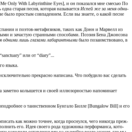
Me Only With Labyrinthine Eyes], и он пока­зал­ся мне сме­сью По
одна ста­рая пес­ня, кото­рая назы­ва­ет­ся
Испей же за меня одни­
не было про­стым сов­па­де­ни­ем. Если вы зна­е­те, о какой песне
Испа­нии и поэтов-мета­фи­зи­ков, таких как Донн и Марвелл из
ы­ми и зача­стую стран­ны­ми спо­со­ба­ми. Поэ­зия Бена Джон­со­на
одни­ми лишь гла­за­ми лаби­ринт­ны­ми
было поза­им­ство­ва­но, в
“sanctuary” или от “diary”...
­го языка.
склю­чи­тель­но пре­крас­но напи­са­на. Что побу­ди­ло вас сде­лать
а замет­но колы­шет­ся и сво­ей иллю­зор­но­стью напо­ми­на­ет
о­дроб­нее о таин­ствен­ном Бун­га­ло Бил­ле [Bungalow Bill] и его
опи­сать как мож­но точ­нее, когда проснул­ся, чего нико­гда преж­
пол­нить его. Идея сво­е­го рода худож­ни­ка пер­фор­ман­са, кото­
­ги нахо­ди­ли остав­лен­ны­ми на ска­мей­ке воз­ле зда­ния, где мы