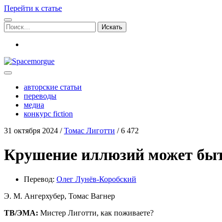
Перейти к статье
Поиск:
vk
Spacemorgue
авторские статьи
переводы
медиа
конкурс fiction
31 октября 2024
/
Томас Лиготти
/
6 472
Крушение иллюзий может бы
Пере­вод:
Олег Лунёв-Короб­ский
Э. М. Ангерху­бер, Томас Вагнер
ТВ/ЭМА:
Мистер Лигот­ти, как поживаете?