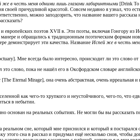
 же в честь меня одни­ми лишь гла­за­ми лаби­ринт­ны­ми
[Drink To 
 сво­ей при­чуд­ли­вой кра­со­той. Совсем недав­но я узнал, что есть 
ет­ствен­но, мож­но запо­до­зрить, что назва­ние ваше­го рас­ска­за 
рассказать?
х и евро­пей­ских поэтов XVII в. Эти поэты, вклю­чая Гон­го­ру из 
ане­ре и обра­ща­лись к тра­ди­ци­он­ным поэ­ти­че­ским фор­мам нов
ере демон­стри­ру­ет эти каче­ства. Назва­ние
Испей же в честь меня 
tuary]. Мне все­гда было инте­рес­но, про­ис­хо­дит ли это сло­во от 
л это сло­во, пока не нашёл его в Окс­форд­ском сло­ва­ре англий­ско
ж
[The Eternal Mirage], она очень абстракт­ная, очень ирре­аль­ная и и
се­лен­ной как чего-то хруп­ко­го и неустой­чи­во­го, чего-то, что едв
рить­ся в небытии.
 осно­ван на реаль­ных собы­ти­ях. Не мог­ли бы вы рас­ска­зать поп
а реаль­ном сне, кото­рый мне при­снил­ся и кото­рый я поста­рал­ся 
­ку это­го сна в рас­сказ и при­ду­мал ещё несколь­ко снов, что­бы до
аве­я­на реаль­ны­ми кас­се­та­ми с плён­кой, кото­рые я и мои кол­ле