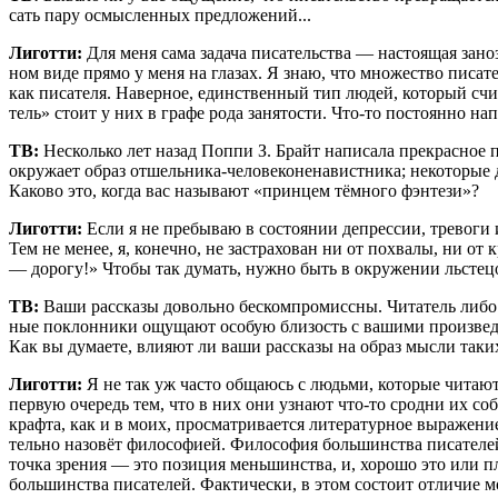
сать пару осмыс­лен­ных предложений...
Лигот­ти:
Для меня сама зада­ча писа­тель­ства — насто­я­щая зано­за 
ном виде пря­мо у меня на гла­зах. Я знаю, что мно­же­ство писа­те­
как писа­те­ля. Навер­ное, един­ствен­ный тип людей, кото­рый счи­т
тель» сто­ит у них в гра­фе рода заня­то­сти. Что-то посто­ян­но на
ТВ:
Несколь­ко лет назад Поппи З. Брайт напи­са­ла пре­крас­ное п
окру­жа­ет образ отшель­ни­ка-чело­ве­ко­не­на­вист­ни­ка; неко­то­р
Како­во это, когда вас назы­ва­ют «прин­цем тём­но­го фэнтези»?
Лигот­ти:
Если я не пре­бы­ваю в состо­я­нии депрес­сии, тре­во­ги 
Тем не менее, я, конеч­но, не застра­хо­ван ни от похва­лы, ни от к
— доро­гу!» Что­бы так думать, нуж­но быть в окру­же­нии льсте­ц
ТВ:
Ваши рас­ска­зы доволь­но бес­ком­про­мисс­ны. Чита­тель либо 
ные поклон­ни­ки ощу­ща­ют осо­бую бли­зость с ваши­ми про­из­ве­де­
Как вы дума­е­те, вли­я­ют ли ваши рас­ска­зы на образ мыс­ли та
Лигот­ти:
Я не так уж часто обща­юсь с людь­ми, кото­рые чита­ют м
первую оче­редь тем, что в них они узна­ют что-то срод­ни их соб­ств
краф­та, как и в моих, про­смат­ри­ва­ет­ся лите­ра­тур­ное выра­же
тель­но назо­вёт фило­со­фи­ей. Фило­со­фия боль­шин­ства писа­те­л
точ­ка зре­ния — это пози­ция мень­шин­ства, и, хоро­шо это или пло­
боль­шин­ства писа­те­лей. Фак­ти­че­ски, в этом состо­ит отли­чие 