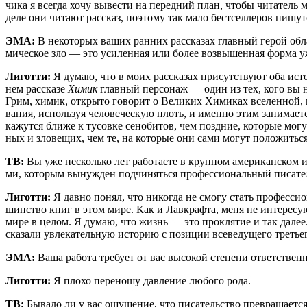
чи­ка я все­гда хочу выве­сти на перед­ний план, что­бы чита­тель м
деле они чита­ют рас­сказ, поэто­му так мало бест­сел­ле­ров пишут­
ЭМА:
В неко­то­рых ваших ран­них рас­ска­зах глав­ный герой обла­да
ми­че­ское зло — это уси­лен­ная или более воз­вы­шен­ная фор­ма у
Лигот­ти:
Я думаю, что в моих рас­ска­зах при­сут­ству­ют оба исто
нем рас­ска­зе
Химик
глав­ный пер­со­наж — один из тех, кого вы на
Грим, химик, откры­то гово­рит о Вели­ких Хими­ках все­лен­ной, кот
ва­ния, исполь­зуя чело­ве­че­скую плоть, и имен­но этим зани­ма­ет
кажут­ся бли­же к тусов­ке сено­би­тов, чем позд­ние, кото­рые могу
ных и зло­ве­щих, чем те, на кото­рые они сами могут положиться
ТВ:
Вы уже несколь­ко лет рабо­та­е­те в круп­ном аме­ри­кан­ском и
ми, кото­рым вынуж­ден под­чи­нять­ся про­фес­си­о­наль­ный писа­тел
Лигот­ти:
Я дав­но понял, что нико­гда не смо­гу стать про­фес­си­
шин­ство книг в этом мире. Как и Лав­краф­та, меня не инте­ре­су­ю
мире в целом. Я думаю, что жизнь — это про­кля­тие и так далее. Л
ска­за­ли увле­ка­тель­ную исто­рию с пози­ции все­ве­ду­ще­го тре­
ЭМА:
Ваша рабо­та тре­бу­ет от вас высо­кой сте­пе­ни ответ­ствен­н
Лигот­ти:
Я пло­хо пере­но­шу дав­ле­ние любо­го рода.
ТВ:
Быва­ло ли у вас ощу­ще­ние, что писа­тель­ство пре­вра­ща­ет­ся