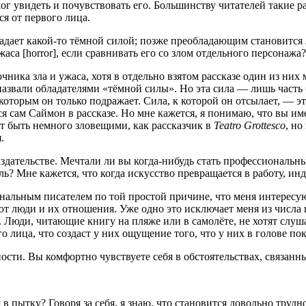
ог уви­деть и почув­ство­вать его. Боль­шин­ству чита­те­лей такие ра
ся от пер­во­го лица.
­ет какой-то тём­ной силой; поз­же пре­об­ла­да­ю­щим ста­но­вит­ся лав
жа­са [horror], если срав­ни­вать его со злом отдель­но­го персонажа?
ч­ни­ка зла и ужа­са, хотя в отдель­но взя­том рас­ска­зе один из ни
зва­ли обла­да­те­ля­ми «тём­ной силы». Но эта сила — лишь часть бо
о­рым он толь­ко под­ра­жа­ет. Сила, к кото­рой он отсы­ла­ет, — это
­ся сам Сай­мон в рас­ска­зе. Но мне кажет­ся, я пони­маю, что вы име­
т быть немно­го зло­ве­щи­ми, как рас­сказ­чик в
Teatro
Grottesco
, но
.
зда­тель­стве. Меч­та­ли ли вы когда-нибудь стать про­фес­си­о­наль­ны
ь? Мне кажет­ся, что когда искус­ство пре­вра­ща­ет­ся в рабо­ту, инди
о­наль­ным писа­те­лем по той про­стой при­чине, что меня инте­ре­с
т люди и их отно­ше­ния. Уже одно это исклю­ча­ет меня из чис­ла пр
юди, чита­ю­щие кни­гу на пля­же или в само­лё­те, не хотят слу­ша
тье­го лица, что создаст у них ощу­ще­ние того, что у них в голо­ве п
о­сти. Вы ком­форт­но чув­ству­е­те себя в обсто­я­тель­ствах, свя­зан
 в пыт­ку? Гово­ря за себя, я знаю, что ста­но­вит­ся доволь­но труд­