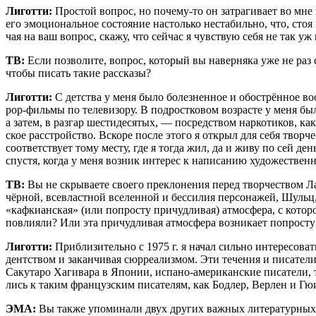
Лигот­ти:
Про­стой вопрос, но поче­му-то он затра­ги­ва­ет во мне н
его эмо­ци­о­наль­ное состо­я­ние настоль­ко неста­биль­но, что, стоя
чая на ваш вопрос, ска­жу, что сей­час я чув­ствую себя не так уж
ТВ:
Если поз­во­ли­те, вопрос, кото­рый вы навер­ня­ка уже не раз с
что­бы писать такие рассказы?
Лигот­ти:
С дет­ства у меня было болез­нен­ное и обострён­ное вооб
рор-филь­мы по теле­ви­зо­ру. В под­рост­ко­вом воз­расте у меня 
а затем, в раз­гар шести­де­ся­тых, — посред­ством нар­ко­ти­ков, ка
ское рас­строй­ство. Вско­ре после это­го я открыл для себя твор­че­с
соот­вет­ству­ет тому месту, где я тогда жил, да и живу по сей ден
спу­стя, когда у меня воз­ник инте­рес к напи­са­нию худо­же­ствен­н
ТВ:
Вы не скры­ва­е­те сво­е­го пре­кло­не­ния перед твор­че­ством 
чёр­ной, все­власт­ной все­лен­ной и бес­си­лия пер­со­на­жей, Шульц
«каф­ки­ан­ская» (или попро­сту при­чуд­ли­вая) атмо­сфе­ра, с ко
повли­я­ли? Или эта при­чуд­ли­вая атмо­сфе­ра воз­ни­ка­ет попро­с
Лигот­ти:
При­бли­зи­тель­но с 1975 г. я начал силь­но инте­ре­со­ват
дент­ством и закан­чи­вая сюр­ре­а­лиз­мом. Эти тече­ния и писа­те­ли
Саку­та­ро Хаги­ва­ра в Япо­нии, испа­но-аме­ри­кан­ские писа­те­ли
лись к таким фран­цуз­ским писа­те­лям, как Бод­лер, Вер­лен и Гю
ЭМА:
Вы так­же упо­ми­на­ли двух дру­гих важ­ных лите­ра­тур­ных 