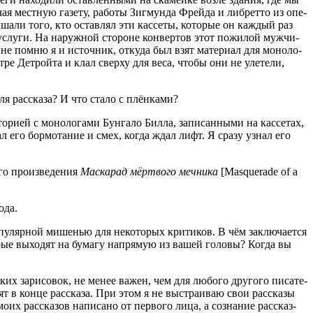
ая мест­ную газе­ту, рабо­ты Зиг­мун­да Фрей­да и либ­рет­то из опе­
­ша­ли того, кто остав­лял эти кас­се­ты, кото­рые он каж­дый раз
и услу­ги. На наруж­ной сто­роне кон­вер­тов этот пожи­лой муж­чи­
 не пом­ню я и источ­ник, отку­да был взят мате­ри­ал для моно­ло­
ре Дет­рой­та и клал свер­ху для веса, что­бы они не уле­те­ли,
ля рас­ска­за? И что ста­ло с плёнками?
ри­ей с моно­ло­га­ми Бун­га­ло Бил­ла, запи­сан­ны­ми на кас­се­тах,
ал его бор­мо­та­ние и смех, когда ждал лифт. Я сра­зу узнал его
о про­из­ве­де­ния
Мас­ка­рад мёрт­во­го меч­ни­ка
[Masquerade of a
ода.
пу­ляр­ной мише­нью для неко­то­рых кри­ти­ков. В чём заклю­ча­ет­ся
­рые выхо­дят на бума­гу напря­мую из вашей голо­вы? Когда вы
ских зари­со­вок, не менее важен, чем для любо­го дру­го­го писа­те­
 в кон­це рас­ска­за. При этом я не выстра­и­ваю свои рас­ска­зы
оих рас­ска­зов напи­са­но от пер­во­го лица, а созна­ние рас­сказ­