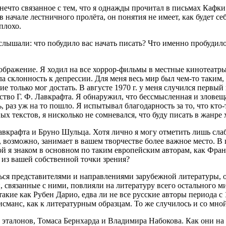
ечто свя­зан­ное с тем, что я одна­жды про­чи­тал в пись­мах Каф­ки. 
 в нача­ле лест­нич­но­го про­лё­та, он поня­тия не име­ет, как будет с
 плохо.
лы­ша­ли: что побу­ди­ло вас начать писать? Что имен­но про­бу­ди­ло 
­ра­же­ние. Я ходил на все хор­рор-филь­мы в мест­ные кино­те­ат­ры
была склон­ность к депрес­сии. Для меня весь мир был чем-то таким,
кие толь­ко мог достать. В авгу­сте 1970 г. у меня слу­чил­ся пер­вый
тво Г. Ф. Лав­краф­та. Я обна­ру­жил, что бес­смыс­лен­ная и зло­ве­ща
ь, раз уж на то пошло. Я испы­ты­вал бла­го­дар­ность за то, что кто
ых тек­стов, я нисколь­ко не сомне­вал­ся, что буду писать в жан­ре х
Лав­краф­та и Бру­но Шуль­ца. Хотя лич­но я могу отме­тить лишь сла­
, воз­мож­но, зани­ма­ет в вашем твор­че­стве более важ­ное место. В 
то­рой я зна­ком в основ­ном по таким евро­пей­ским авто­рам, как 
ту из вашей соб­ствен­ной точ­ки зрения?
ь­ся пред­ста­ви­те­ля­ми и направ­ле­ни­я­ми зару­беж­ной лите­ра­ту­р
, свя­зан­ные с ними, повли­я­ли на лите­ра­ту­ру все­го осталь­но­го 
, такие как Рубен Дарио, едва ли не все рус­ские авто­ры пери­о­да с
исманс, как к лите­ра­тур­ным образ­цам. То же слу­чи­лось и со мно
эта­ло­нов, Тома­са Бер­н­хар­да и Вла­ди­ми­ра Набо­ко­ва. Как они 