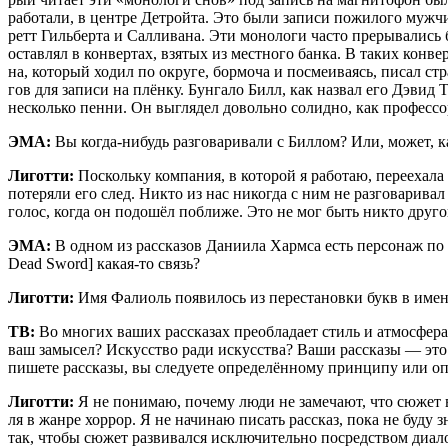
рабо­та­ли, в цен­тре Дет­рой­та. Это были запи­си пожи­ло­го муж­ч
ретт Гиль­бер­та и Сал­ли­ва­на. Эти моно­ло­ги часто пре­ры­ва­лис
остав­лял в кон­вер­тах, взя­тых из мест­но­го бан­ка. В таких кон­
на, кото­рый ходил по окру­ге, бор­мо­ча и посме­и­ва­ясь, писал ст
гов для запи­си на плён­ку. Бун­га­ло Билл, как назвал его Дэвид Ти
несколь­ко пен­ни. Он выгля­дел доволь­но солид­но, как про­фес­сор
ЭМА:
Вы когда-нибудь раз­го­ва­ри­ва­ли с Бил­лом? Или, может, к
Лигот­ти:
Посколь­ку ком­па­ния, в кото­рой я рабо­таю, пере­еха­ла и
поте­ря­ли его след. Никто из нас нико­гда с ним не раз­го­ва­ри­ва
голос, когда он подо­шёл побли­же. Это не мог быть никто друго
ЭМА:
В одном из рас­ска­зов Дани­и­ла Харм­са есть пер­со­наж по
Dead Sword] какая-то связь?
Лигот­ти:
Имя Фалиоль появи­лось из пере­ста­нов­ки букв в име­ни 
ТВ:
Во мно­гих ваших рас­ска­зах пре­об­ла­да­ет стиль и атмо­сфе­р
ваш замы­сел? Искус­ство ради искус­ства? Ваши рас­ска­зы — это 
пише­те рас­ска­зы, вы сле­ду­е­те опре­де­лён­но­му прин­ци­пу или о
Лигот­ти:
Я не пони­маю, поче­му люди не заме­ча­ют, что сюжет в мо
ля в жан­ре хор­рор. Я не начи­наю писать рас­сказ, пока не буду з
так, что­бы сюжет раз­ви­вал­ся исклю­чи­тель­но посред­ством диа­ло