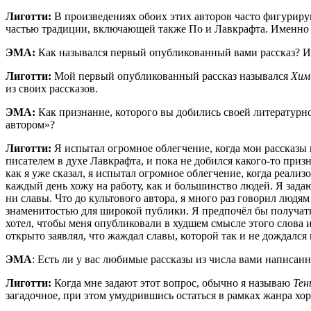
Лигот­ти:
В про­из­ве­де­ни­ях обо­их этих авто­ров часто фигу­ри­ру
частью тра­ди­ции, вклю­ча­ю­щей так­же По и Лав­краф­та. Имен­но
ЭМА:
Как назы­вал­ся пер­вый опуб­ли­ко­ван­ный вами рас­сказ? И
Лигот­ти:
Мой пер­вый опуб­ли­ко­ван­ный рас­сказ назы­вал­ся
Хим
из сво­их рассказов.
ЭМА:
Как при­зна­ние, кото­ро­го вы доби­лись сво­ей лите­ра­тур­
автором»?
Лигот­ти:
Я испы­тал огром­ное облег­че­ние, когда мои рас­ска­зы н
писа­те­лем в духе Лав­краф­та, и пока не добил­ся како­го-то при­
как я уже ска­зал, я испы­тал огром­ное облег­че­ние, когда реа­ли­
каж­дый день хожу на рабо­ту, как и боль­шин­ство людей. Я зада­юс
ни сла­вы. Что до куль­то­во­го авто­ра, я мно­го раз гово­рил людям
зна­ме­ни­то­стью для широ­кой пуб­ли­ки. Я пред­по­чёл бы полу­чать
хотел, что­бы меня опуб­ли­ко­ва­ли в худ­шем смыс­ле это­го сло­ва 
откры­то заяв­лял, что жаж­дал сла­вы, кото­рой так и не дождал­с
ЭМА
: Есть ли у вас люби­мые рас­ска­зы из чис­ла вами напи­сан
Лигот­ти:
Когда мне зада­ют этот вопрос, обыч­но я назы­ваю
Тен
зага­доч­ное, при этом умуд­рив­шись остать­ся в рам­ках жан­ра хо