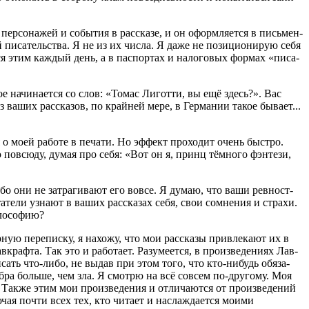
пер­со­на­жей и собы­тия в рас­ска­зе, и он оформ­ля­ет­ся в пись­мен­
 писа­тель­ства. Я не из их чис­ла. Я даже не пози­ци­о­ни­рую себя
­ся этим каж­дый день, а в пас­пор­тах и нало­го­вых фор­мах «писа­
ое начи­на­ет­ся со слов: «Томас Лигот­ти, вы ещё здесь?». Вас
з ваших рас­ска­зов, по край­ней мере, в Гер­ма­нии такое быва­ет...
я о моей рабо­те в печа­ти. Но эффект про­хо­дит очень быст­ро.
аю повсю­ду, думая про себя: «Вот он я, принц тём­но­го фэн­те­зи,
либо они не затра­ги­ва­ют его вовсе. Я думаю, что ваши рев­ност­
а­те­ли узна­ют в ваших рас­ска­зах себя, свои сомне­ния и стра­хи.
философию?
ую пере­пис­ку, я нахо­жу, что мои рас­ска­зы при­вле­ка­ют их в
ф­та. Так это и рабо­та­ет. Разу­ме­ет­ся, в про­из­ве­де­ни­ях Лав­
апи­сать что-либо, не выдав при этом того, что кто-нибудь обя­за­
добра боль­ше, чем зла. Я смот­рю на всё совсем по-дру­го­му. Моя
Так­же этим мои про­из­ве­де­ния и отли­ча­ют­ся от про­из­ве­де­ний
­чая почти всех тех, кто чита­ет и насла­жда­ет­ся мои­ми