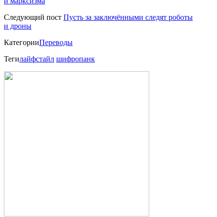
и марксизма
Следующий пост
Пусть за заключёнными следят роботы
и дроны
Категории
Переводы
Теги
лайфстайл
шифропанк