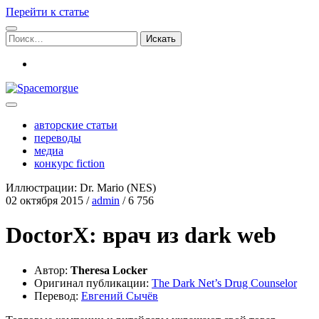
Перейти к статье
Поиск:
vk
Spacemorgue
авторские статьи
переводы
медиа
конкурс fiction
Иллюстрации: Dr. Mario (NES)
02 октября 2015
/
admin
/
6 756
DoctorX: врач из dark web
Автор:
Theresa Locker
Ори­ги­нал пуб­ли­ка­ции:
The Dark Net’s Drug Counselor
Пере­вод:
Евге­ний Сычёв