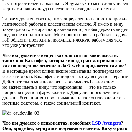
вам потре­би­те­лей нар­ко­ти­ков. Я думаю, что мы в дол­гу перед
жерт­ва­ми наших неудач в тече­ние послед­не­го столетия.
Так­же я дол­жен ска­зать, что я опре­де­лен­но не про­тив про­фи­
лак­ти­че­ской рабо­ты в клас­си­че­ском смыс­ле. Я имею в виду
такую рабо­ту, кото­рая направ­ле­на на то, что­бы дер­жать людей
подаль­ше от нар­ко­ти­ков. Мне про­сто повез­ло рабо­тать в дру­
гой обла­сти: про­во­дить про­фи­лак­ти­че­скую рабо­ту для тех,
кто уже употребляет.
Что вы дума­е­те о веще­ствах для сня­тия зави­си­мо­сти,
таких как Бакло­фен, кото­рые ино­гда рас­смат­ри­ва­ют­ся
как пол­но­цен­ное лече­ние в dark web и про­да­ют­ся там же?
В насто­я­щее вре­мя кли­ни­че­ские испы­та­ния под­твер­жда­ют
эффек­тив­ность Бакло­фе­на и подоб­ных ему веществ в тера­пии.
Дей­стви­тель­но мож­но лечить зави­си­мость Бакло­фе­ном,
но важ­но иметь в виду, что нар­ко­ма­ния — это не толь­ко
вопрос веществ и фар­ма­ко­ло­гии. Для успеш­но­го лече­ния
долж­ны быть при­ня­ты во вни­ма­ние пси­хо­ло­ги­че­ские и лич­
ност­ные фак­то­ры, а так­же соци­аль­ный контекст.
Что вы дума­е­те о пси­хо­нав­тах, подоб­ных
LSD Avengers
?
Они, вро­де бы, вер­ну­лись под новым име­нем. Какую роль