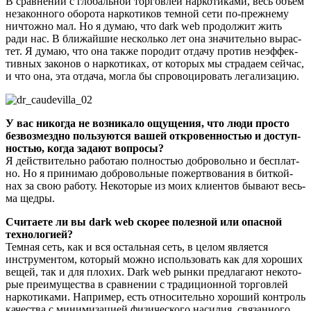
В срав­не­нии с гло­баль­ной тор­гов­лей нар­ко­ти­ка­ми, весь объ­ем
неза­кон­но­го обо­ро­та нар­ко­ти­ков тем­ной сети по-преж­не­му
ничтож­но мал. Но я думаю, что dark web про­дол­жит жить
ради нас. В бли­жай­шие несколь­ко лет она зна­чи­тель­но вырас­
тет. Я думаю, что она так­же поро­дит отда­чу про­тив неэф­фек­
тив­ных зако­нов о нар­ко­ти­ках, от кото­рых мы стра­да­ем сей­час,
и что она, эта отда­ча, мог­ла бы спро­во­ци­ро­вать легализацию.
У вас нико­гда не воз­ни­ка­ло ощу­ще­ния, что люди про­сто
без­воз­мезд­но поль­зу­ют­ся вашей откро­вен­но­стью и доступ­
но­стью, когда зада­ют вопросы?
Я дей­стви­тель­но рабо­таю пол­но­стью доб­ро­воль­но и бес­плат­
но. Но я при­ни­маю доб­ро­воль­ные пожерт­во­ва­ния в бит­кой­
нах за свою рабо­ту. Неко­то­рые из моих кли­ен­тов быва­ют весь­
ма щедры.
Счи­та­е­те ли вы dark web ско­рее полез­ной или опас­ной
технологией?
Тем­ная сеть, как и вся осталь­ная сеть, в целом явля­ет­ся
инстру­мен­том, кото­рый мож­но исполь­зо­вать как для хоро­ших
вещей, так и для пло­хих. Dark web рын­ки пред­ла­га­ют неко­то­
рые пре­иму­ще­ства в срав­не­нии с тра­ди­ци­он­ной тор­гов­лей
нар­ко­ти­ка­ми. Напри­мер, есть отно­си­тель­но хоро­ший кон­троль
каче­ства с мини­ми­за­ци­ей физи­че­ско­го наси­лия, свя­зан­но­го