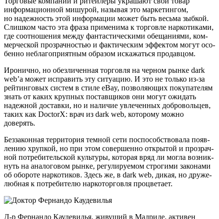
Тор­го­вые ком­па­нии и ритей­ле­ры укра­ша­ют свой товар
инфор­ма­ци­он­ной мишу­рой, назы­вая это мар­ке­тин­гом,
но надеж­ность этой инфор­ма­ции может быть весь­ма зыб­кой.
Слиш­ком часто эта фра­за при­ме­ни­ма к тор­гов­ле нар­ко­ти­ка­ми,
где соот­но­ше­ния меж­ду фан­та­сти­че­ски­ми обе­ща­ни­я­ми, ком­
мер­че­ской про­зрач­но­стью и фак­ти­че­ским эффек­том могут осо­
бен­но небла­го­при­ят­ным обра­зом иска­жать­ся продавцом.
Иро­нич­но, но обез­ли­чен­ная тор­гов­ля на чер­ном рын­ке dark
web’а может испра­вить эту ситу­а­цию. И это не толь­ко из-за
рей­тин­го­вых систем в сти­ле eBay, поз­во­ля­ю­щих поку­па­те­лям
знать от каких круп­ных постав­щи­ков они могут ожи­дать
надеж­ной достав­ки, но и нали­чие увле­чен­ных доб­ро­воль­цев,
таких как DoctorX: врач из dark web, кото­ро­му мож­но
доверять.
Без­за­кон­ная тер­ри­то­рия тем­ной сети поспо­соб­ство­ва­ла появ­
ле­нию хруп­кой, но при этом совер­шен­но откры­той и про­зрач­
ной потре­би­тель­ской куль­ту­ры, кото­рая вряд ли мог­ла воз­ник­
нуть на ана­ло­го­вом рын­ке, регу­ли­ру­е­мом стро­ги­ми зако­на­ми
об обо­ро­те нар­ко­ти­ков. Здесь же, в dark web, дикая, но дру­же­
люб­ная к потре­би­те­лю нар­ко­тор­гов­ля процветает.
Д‑р Фер­нан­до Кауде­ви­лья, живу­щий в Мад­ри­де, акти­вен