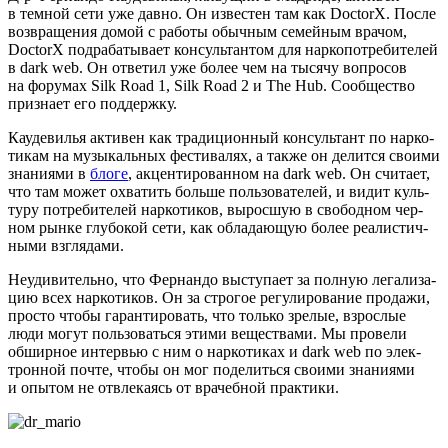
в тем­ной сети уже дав­но. Он изве­стен там как DoctorX. После
воз­вра­ще­ния домой с рабо­ты обыч­ным семей­ным вра­чом,
DoctorX под­ра­ба­ты­ва­ет кон­суль­тан­том для нар­ко­по­тре­би­те­лей
в dark web. Он отве­тил уже более чем на тыся­чу вопро­сов
на фору­мах Silk Road 1, Silk Road 2 и The Hub. Сооб­ще­ство
при­зна­ет его поддержку.
Кауде­ви­лья акти­вен как тра­ди­ци­он­ный кон­суль­тант по нар­ко­
ти­кам на музы­каль­ных фести­ва­лях, а так­же он делит­ся сво­и­ми
зна­ни­я­ми в
бло­ге
, акцен­ти­ро­ван­ном на dark web. Он счи­та­ет,
что там может охва­тить боль­ше поль­зо­ва­те­лей, и видит куль­
ту­ру потре­би­те­лей нар­ко­ти­ков, вырос­шую в сво­бод­ном чер­
ном рын­ке глу­бо­кой сети, как обла­да­ю­щую более реа­ли­стич­
ны­ми взглядами.
Неуди­ви­тель­но, что Фер­нан­до высту­па­ет за пол­ную лега­ли­за­
цию всех нар­ко­ти­ков. Он за стро­гое регу­ли­ро­ва­ние про­да­жи,
про­сто что­бы гаран­ти­ро­вать, что толь­ко зре­лые, взрос­лые
люди могут поль­зо­вать­ся эти­ми веще­ства­ми. Мы про­ве­ли
обшир­ное интер­вью с ним о нар­ко­ти­ках и dark web по элек­
трон­ной почте, что­бы он мог поде­лить­ся сво­и­ми зна­ни­я­ми
и опы­том не отвле­ка­ясь от вра­чеб­ной практики.