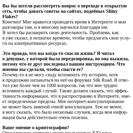
Вы бы хоте­ли рас­смот­реть вопрос о пере­хо­де в откры­тую
сеть, что­бы давать сове­ты на сай­тах, подоб­ных Shiny
Flakes?
Конеч­но! Мне нра­вит­ся про­во­дить вре­мя в Интер­не­те и мои
раз­го­во­ры там, и я мно­го­му научил­ся бла­го­да­ря им.
Я хотел бы рас­ши­рить свою дея­тель­ность. Про­бле­ма, как
я уже ска­зал, в нехват­ке вре­ме­ни, что­бы пред­ла­гать свои услу­
ги на аль­тер­на­тив­ных ресурсах.
Это прав­да, что вы когда-то спас­ли жизнь? Я читал
о девуш­ке, у кото­рой была пере­до­зи­ров­ка, но она выжи­ла,
пото­му что ее друг после­до­вал вашим инструк­ци­ям. Что
имен­но вы сде­ла­ли, что­бы спа­сти ее?
Поче­му-то я не могу схо­ду вспом­нить эту исто­рию, хотя
я про­дол­жаю наты­кать­ся на неё на фору­мах Silk Road. Я отве­
тил уже более чем на 1000 вопро­сов, так что мне труд­но
вспом­нить каж­дый слу­чай. Так­же дол­жен ска­зать, что эффек­
тив­ность инфор­ма­ции, что я рас­про­стра­няю в Интер­не­те, име­
ет опре­де­лен­ные пре­де­лы. Мое интер­нет-кон­суль­ти­ро­ва­ние
не может быть заме­ной очной кон­суль­та­ции. Тем не менее,
я могу ска­зать, что было несколь­ко слу­ча­ев, когда моя инфор­
ма­ция была дей­стви­тель­но очень полезна.
Ваше мне­ние о криптографии?
Ору­эл­лов­ские кош­ма­ры ста­ли реаль­но­стью XXI века: