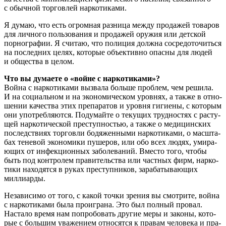
с обыч­ной тор­гов­лей наркотиками.
Я думаю, что есть огром­ная раз­ни­ца меж­ду про­да­жей това­ров
для лич­но­го поль­зо­ва­ния и про­да­жей ору­жия или дет­ской
пор­но­гра­фии. Я счи­таю, что поли­ция долж­на сосре­до­то­чить­ся
на послед­них целях, кото­рые объ­ек­тив­но опас­ны для людей
и обще­ства в целом.
Что вы дума­е­те о «войне с наркотиками»?
Вой­на с нар­ко­ти­ка­ми вызва­ла боль­ше про­блем, чем реши­ла.
И на соци­аль­ном и на эко­но­ми­че­ском уров­нях, а так­же в отно­
ше­нии каче­ства этих пре­па­ра­тов и уров­ня гиги­е­ны, с кото­рым
они упо­треб­ля­ют­ся. Поду­май­те о теку­щих труд­но­стях с рас­ту­
щей нар­ко­ти­че­ской пре­ступ­но­стью, а так­же о меди­цин­ских
послед­стви­ях тор­гов­ли бодя­жен­ны­ми нар­ко­ти­ка­ми, о мас­шта­
бах тене­вой эко­но­ми­ки пуше­ров, или обо всех людях, уми­ра­
ю­щих от инфек­ци­он­ных забо­ле­ва­ний. Вме­сто того, что­бы
быть под кон­тро­лем пра­ви­тель­ства или част­ных фирм, нар­ко­
ти­ки нахо­дят­ся в руках пре­ступ­ни­ков, зара­ба­ты­ва­ю­щих
миллиарды.
Неза­ви­си­мо от того, с какой точ­ки зре­ния вы смот­ри­те, вой­на
с нар­ко­ти­ка­ми была про­иг­ра­на. Это был пол­ный про­вал.
Наста­ло вре­мя нам попро­бо­вать дру­гие меры и зако­ны, кото­
рые с боль­шим ува­же­ни­ем отно­сят­ся к пра­вам чело­ве­ка и пра­