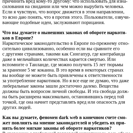
при­чи­нить вред кому-то дру­го­му: что исполь­зо­вать для изна­
си­ло­ва­ния на сви­да­нии или чем мож­но выру­бить чело­ве­ка.
Если я чув­ствую, что вопрос дви­жет­ся в этом направ­ле­нии,
то ясно даю понять, что я про­тив это­го. Поль­зо­ва­те­ли, озву­чи­
ва­ю­щие подоб­ные идеи, заслу­жи­ва­ют порицания.
Что вы дума­е­те о нынеш­них зако­нах об обо­ро­те нар­ко­ти­
ков в Европе?
Нар­ко­ти­че­ское зако­но­да­тель­ство в Евро­пе по-преж­не­му отно­
си­тель­но циви­ли­зо­ван­но, осо­бен­но если вы срав­ни­те его
с дру­ги­ми стра­на­ми, таки­ми как Син­га­пур, где кон­тра­бан­да
даже в мель­чай­ших коли­че­ствах кара­ет­ся смер­тью. Или
вспом­ни­те о Таи­лан­де, где мож­но полу­чить 15 лет тюрь­мы
за хра­не­ние 5 мг кока­и­на. В это вре­мя в неко­то­рых стра­нах
вы вооб­ще не може­те быть при­вле­че­ны к ответ­ствен­но­сти
за упо­треб­ле­ние нар­ко­ти­ков. Но я все еще не думаю, что даже
либе­раль­ные зако­ны зашли доста­точ­но дале­ко. Веще­ства
долж­ны быть вопро­сом лич­ной сво­бо­ды. И эта сво­бо­да долж­
на быть рас­ши­ре­на мак­си­маль­но, оста­но­вив­шись перед той
точ­кой, где она нач­нет пред­став­лять вред или опас­ность для
дру­гих людей.
Как вы дума­е­те, фено­мен dark web в конеч­ном сче­те смо­
жет повли­ять на мне­ние зако­но­да­те­лей и убе­дить их при­
нять более мяг­кие зако­ны об обо­ро­те наркотиков?