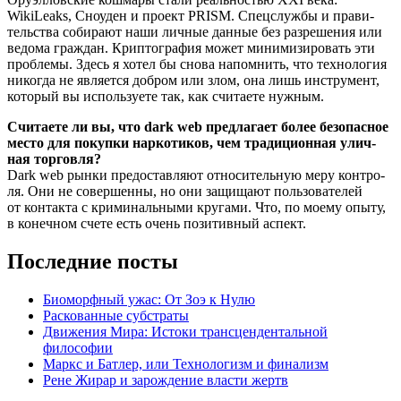
WikiLeaks, Сно­уден и про­ект PRISM. Спец­служ­бы и пра­ви­
тель­ства соби­ра­ют наши лич­ные дан­ные без раз­ре­ше­ния или
ведо­ма граж­дан. Крип­то­гра­фия может мини­ми­зи­ро­вать эти
про­бле­мы. Здесь я хотел бы сно­ва напом­нить, что тех­но­ло­гия
нико­гда не явля­ет­ся доб­ром или злом, она лишь инстру­мент,
кото­рый вы исполь­зу­е­те так, как счи­та­е­те нужным.
Счи­та­е­те ли вы, что dark web пред­ла­га­ет более без­опас­ное
место для покуп­ки нар­ко­ти­ков, чем тра­ди­ци­он­ная улич­
ная торговля?
Dark web рын­ки предо­став­ля­ют отно­си­тель­ную меру кон­тро­
ля. Они не совер­шен­ны, но они защи­ща­ют поль­зо­ва­те­лей
от кон­так­та с кри­ми­наль­ны­ми кру­га­ми. Что, по мое­му опы­ту,
в конеч­ном сче­те есть очень пози­тив­ный аспект.
Последние посты
Биоморфный ужас: От Зоэ к Нулю
Раскованные субстраты
Движения Мира: Истоки трансцендентальной
философии
Маркс и Батлер, или Технологизм и финализм
Рене Жирар и зарождение власти жертв