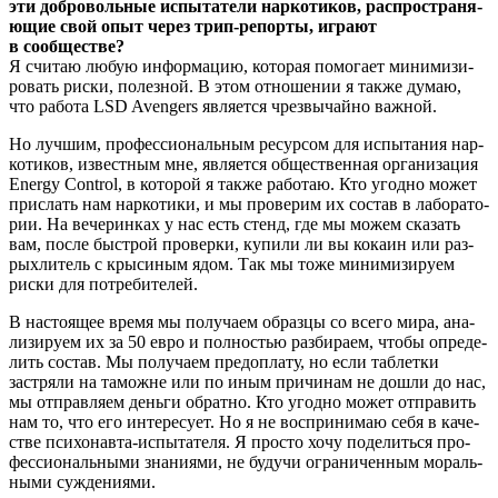
эти доб­ро­воль­ные испы­та­те­ли нар­ко­ти­ков, рас­про­стра­ня­
ю­щие свой опыт через трип-репор­ты, игра­ют
в сообществе?
Я счи­таю любую инфор­ма­цию, кото­рая помо­га­ет мини­ми­зи­
ро­вать рис­ки, полез­ной. В этом отно­ше­нии я так­же думаю,
что рабо­та LSD Avengers явля­ет­ся чрез­вы­чай­но важной.
Но луч­шим, про­фес­си­о­наль­ным ресур­сом для испы­та­ния нар­
ко­ти­ков, извест­ным мне, явля­ет­ся обще­ствен­ная орга­ни­за­ция
Energy Control, в кото­рой я так­же рабо­таю. Кто угод­но может
при­слать нам нар­ко­ти­ки, и мы про­ве­рим их состав в лабо­ра­то­
рии. На вече­рин­ках у нас есть стенд, где мы можем ска­зать
вам, после быст­рой про­вер­ки, купи­ли ли вы кока­ин или раз­
рых­ли­тель с кры­си­ным ядом. Так мы тоже мини­ми­зи­ру­ем
рис­ки для потребителей.
В насто­я­щее вре­мя мы полу­ча­ем образ­цы со все­го мира, ана­
ли­зи­ру­ем их за 50 евро и пол­но­стью раз­би­ра­ем, что­бы опре­де­
лить состав. Мы полу­ча­ем пред­опла­ту, но если таб­лет­ки
застря­ли на таможне или по иным при­чи­нам не дошли до нас,
мы отправ­ля­ем день­ги обрат­но. Кто угод­но может отпра­вить
нам то, что его инте­ре­су­ет. Но я не вос­при­ни­маю себя в каче­
стве пси­хо­нав­та-испы­та­те­ля. Я про­сто хочу поде­лить­ся про­
фес­си­о­наль­ны­ми зна­ни­я­ми, не будучи огра­ни­чен­ным мораль­
ны­ми суждениями.