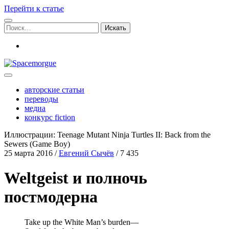
Перейти к статье
Поиск:
vk
Spacemorgue
авторские статьи
переводы
медиа
конкурс fiction
Иллюстрации: Teenage Mutant Ninja Turtles II: Back from the
Sewers (Game Boy)
25 марта 2016
/
Евгений Сычёв
/
7 435
Weltgeist и полночь
постмодерна
Take up the White Man’s burden—