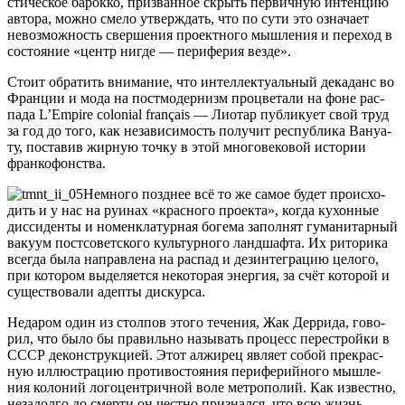
сти­че­ское барок­ко, при­зван­ное скрыть пер­вич­ную интен­цию
авто­ра, мож­но сме­ло утвер­ждать, что по сути это озна­ча­ет
невоз­мож­ность свер­ше­ния про­ект­но­го мыш­ле­ния и пере­ход в
состо­я­ние «центр нигде — пери­фе­рия везде».
Сто­ит обра­тить вни­ма­ние, что интел­лек­ту­аль­ный дека­данс во
Фран­ции и мода на пост­мо­дер­низм про­цве­та­ли на фоне рас­
па­да L’Empire colonial français — Лио­тар пуб­ли­ку­ет свой труд
за год до того, как неза­ви­си­мость полу­чит рес­пуб­ли­ка Вану­а­
ту, поста­вив жир­ную точ­ку в этой мно­го­ве­ко­вой исто­рии
франкофонства.
Немно­го позд­нее всё то же самое будет про­ис­хо­
дить и у нас на руи­нах «крас­но­го про­ек­та», когда кухон­ные
дис­си­ден­ты и номен­кла­тур­ная боге­ма запол­нят гума­ни­тар­ный
ваку­ум пост­со­вет­ско­го куль­тур­но­го ланд­шаф­та. Их рито­ри­ка
все­гда была направ­ле­на на рас­пад и дез­ин­те­гра­цию цело­го,
при кото­ром выде­ля­ет­ся неко­то­рая энер­гия, за счёт кото­рой и
суще­ство­ва­ли адеп­ты дискурса.
Неда­ром один из стол­пов это­го тече­ния, Жак Дер­ри­да, гово­
рил, что было бы пра­виль­но назы­вать про­цесс пере­строй­ки в
СССР декон­струк­ци­ей. Этот алжи­рец явля­ет собой пре­крас­
ную иллю­стра­цию про­ти­во­сто­я­ния пери­фе­рий­но­го мыш­ле­
ния коло­ний лого­цен­трич­ной воле мет­ро­по­лий. Как извест­но,
неза­дол­го до смер­ти он чест­но при­знал­ся, что всю жизнь