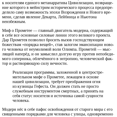
к носи­те­лям еди­но­го мета­нар­ра­ти­ва Циви­ли­за­ции, воз­вра­ще­
ние кото­ро­го в мейн­стрим исто­ри­че­ско­го про­цес­са пред­опре­
де­ли­ло саму воз­мож­ность эпо­хи Воз­рож­де­ния и Ново­го вре­
ме­ни, сде­лав явле­ние Декар­та, Лейб­ни­ца и Нью­то­на
неизбежным.
Миф о Про­ме­тее — глав­ный дви­га­тель модер­на, содер­жа­щий
в себе все основ­ные сило­вые линии это­го вели­ко­го про­ек­та.
Дар Про­ме­тея поз­во­лил бро­сить вызов гос­под­ству­ю­щим
боже­ствам «поряд­ка вещей», став зало­гом эман­си­па­ции ново­
го чело­ве­ка от неумо­ли­мой воли Олим­па. Про­ме­тей — мыс­
ля­щий напе­рёд, и он замыс­лил дол­гую игру про­тив непо­бе­ди­
мо­го сопер­ни­ка, обле­чён­но­го в энтро­пию, чело­ве­че­ский фак­
тор и рас­тво­ря­ю­щую силу вечности.
Реа­ли­за­ция про­грам­мы, зало­жен­ной в цен­тро­стре­
ми­тель­ном мифе о Про­ме­тее, лежа­щем в осно­ве
нашей циви­ли­за­ции, тре­бу­ет пре­об­ра­же­ния огня
из куз­ни­цы Гефе­ста. Он дол­жен стать не про­сто
слу­жеб­ным инстру­мен­том смерт­ных, а при­нять на
себя ста­тус носи­те­ля и источ­ни­ка самой сущ­но­сти
человека.
Модерн нёс в себе пафос осво­бож­де­ния от ста­ро­го мира с его
свя­щен­ны­ми поряд­ка­ми для чело­ве­ка с ули­цы, одно­вре­мен­но