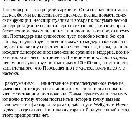
Пост­мо­дерн — это реци­див арха­и­ки. Отказ от науч­но­го мето­
да, как фор­мы репрес­сив­но­го дис­кур­са; рас­пад нор­мо­твор­че­
ских функ­ций; неоспи­ри­ту­а­лизм и воз­врат к полу­ма­ги­че­ской
интер­пре­та­ции реаль­но­сти через пси­хо­ана­лиз; тира­ния прав
бес­ко­неч­но малых мень­шинств и про­чие мер­зо­сти духа вре­ме­
ни. Пост­мо­дер­низм сущ­ност­но пуст, подоб­но копии без ори­
ги­на­ла, и суще­ству­ет толь­ко пото­му, что модерн забук­со­вал в
недо­стат­ке воли у есте­ствен­но­го чело­ве­че­ства, и там, где про­
ис­хо­дит одно­вре­мен­ное нало­же­ние арха­и­ки и модер­на, воз­ни­
ка­ет иллю­зия чего-то тре­тье­го. В кон­це кон­цов,
Homo sapiens
неиз­мен­но суще­ству­ет как мини­мум 100 000 лет, и нет ниче­го
уди­ви­тель­но­го, что Про­све­ще­нию не уда­лось взять высо­ту с
наскока.
Транс­гу­ма­низм — един­ствен­ное интел­лек­ту­аль­ное тече­ние,
име­ю­щее потен­ци­ал вос­ста­но­вить смысл исто­рии и покон­
чить с состо­я­ни­ем пост­мо­дер­на. Толь­ко транс­гу­ма­ни­сты име­
ют волю к тому, что­бы поста­вить в исто­рии точ­ку, выве­дя
чело­ве­че­ский фак­тор за её рам­ки, дабы пути Weltgeist и
Homo
sapiens
раз­де­ли­лись. Но ника­ких гаран­тий на успеш­ный исход
это­го пред­при­я­тия нет.