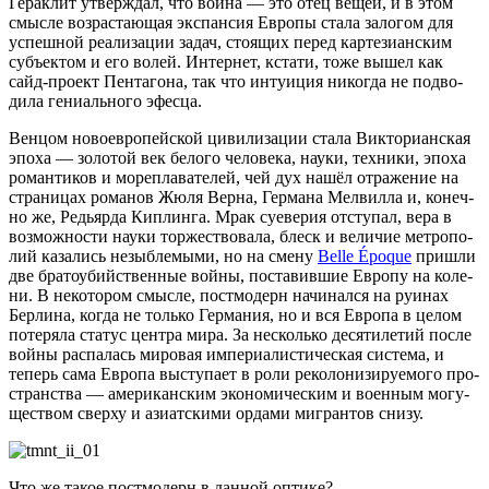
Герак­лит утвер­ждал, что вой­на — это отец вещей, и в этом
смыс­ле воз­рас­та­ю­щая экс­пан­сия Евро­пы ста­ла зало­гом для
успеш­ной реа­ли­за­ции задач, сто­я­щих перед кар­те­зи­ан­ским
субъ­ек­том и его волей. Интер­нет, кста­ти, тоже вышел как
сайд-про­ект Пен­та­го­на, так что инту­и­ция нико­гда не под­во­
ди­ла гени­аль­но­го эфесца.
Вен­цом ново­ев­ро­пей­ской циви­ли­за­ции ста­ла Вик­то­ри­ан­ская
эпо­ха — золо­той век бело­го чело­ве­ка, нау­ки, тех­ни­ки, эпо­ха
роман­ти­ков и море­пла­ва­те­лей, чей дух нашёл отра­же­ние на
стра­ни­цах рома­нов Жюля Вер­на, Гер­ма­на Мел­вил­ла и, конеч­
но же, Редь­яр­да Кип­лин­га. Мрак суе­ве­рия отсту­пал, вера в
воз­мож­но­сти нау­ки тор­же­ство­ва­ла, блеск и вели­чие мет­ро­по­
лий каза­лись незыб­ле­мы­ми, но на сме­ну
Belle Époque
при­шли
две бра­то­убий­ствен­ные вой­ны, поста­вив­шие Евро­пу на коле­
ни. В неко­то­ром смыс­ле, пост­мо­дерн начи­нал­ся на руи­нах
Бер­ли­на, когда не толь­ко Гер­ма­ния, но и вся Евро­па в целом
поте­ря­ла ста­тус цен­тра мира. За несколь­ко деся­ти­ле­тий после
вой­ны рас­па­лась миро­вая импе­ри­а­ли­сти­че­ская систе­ма, и
теперь сама Евро­па высту­па­ет в роли реко­ло­ни­зи­ру­е­мо­го про­
стран­ства — аме­ри­кан­ским эко­но­ми­че­ским и воен­ным могу­
ще­ством свер­ху и ази­ат­ски­ми орда­ми мигран­тов снизу.
Что же такое пост­мо­дерн в дан­ной оптике?