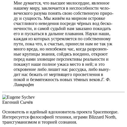
Мне дума­ет­ся, что выс­шее мило­сер­дие, явлен­ное
наше­му миру, заклю­ча­ет­ся в неспо­соб­но­сти чело­
ве­че­ско­го разу­ма понять свою соб­ствен­ную при­ро­
ду и сущ­ность. Мы живём на мир­ном ост­ров­ке
счаст­ли­во­го неве­де­ния посре­ди чёр­ных вод бес­ко­
неч­но­сти, и самой судь­бой нам зака­за­но поки­дать
его и пус­кать­ся в даль­ние пла­ва­ния. Нау­ки наши,
каж­дая из кото­рых устрем­ля­ет­ся по соб­ствен­но­му
пути, пока что, к сча­стью, при­нес­ли нам не так уж
мно­го вре­да, но неиз­бе­жен час, когда раз­роз­нен­
ные кру­пи­цы зна­ния, сой­дясь воеди­но, откро­ют
перед нами зло­ве­щие пер­спек­ти­вы реаль­но­сти и
пока­жут наше пол­ное ужа­са место в ней; и это
откро­ве­ние либо лишит нас рас­суд­ка, либо выну­
дит нас бежать от мерт­вя­ще­го про­свет­ле­ния в
покой и без­мя­теж­ность новых тём­ных веков.
Г. Ф.
Лавкрафт
Евге­ний Сычёв
Осно­ва­тель и идей­ный вдох­но­ви­тель про­ек­та Spacemorgue.
Инте­ре­су­ет­ся фило­со­фи­ей тех­ни­ки, игра­ми Blizzard North,
транс­гу­ма­низ­мом и тео­ри­ей сознания.