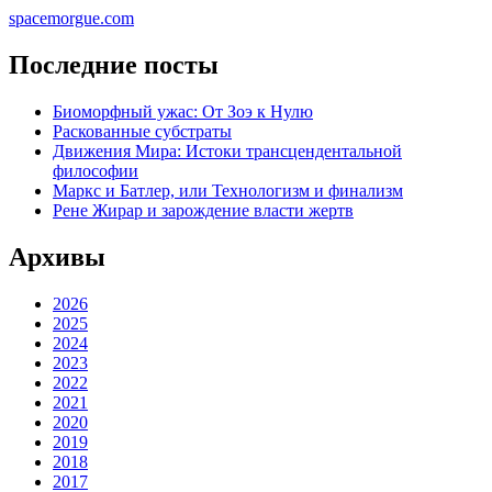
spacemorgue.com
Последние посты
Биоморфный ужас: От Зоэ к Нулю
Раскованные субстраты
Движения Мира: Истоки трансцендентальной
философии
Маркс и Батлер, или Технологизм и финализм
Рене Жирар и зарождение власти жертв
Архивы
2026
2025
2024
2023
2022
2021
2020
2019
2018
2017