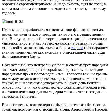
борол­ся с евро­по­цен­триз­мом, и, надо ска­зать, судя по тому, в
каком пла­чев­ном состо­я­нии нахо­дит­ся кон­ти­нент, — это ему
удалось.
Невоз­мож­но при­бли­зить­ся к пони­ма­нию фено­ме­на пост­мо­
дер­на, не имея чёт­ко­го пред­став­ле­ния о его пред­ше­ствен­ни­
ках. Вви­ду охва­та всей исто­рии циви­ли­за­ции и пре­тен­зии на
уни­вер­саль­ность, у нас нет воз­мож­но­сти в рам­ках пуб­ли­ци­
сти­че­ской замет­ки зани­мать­ся раз­бо­ром
тео­рии
трёх пара­дигм
зна­ния, при­ни­мая её как акси­о­му в опи­са­тель­ной части судь­
бы ста­нов­ле­ния λόγος.
Пока­за­тель­но, что цен­траль­ную роль в систе­ме трёх пара­дигм
зани­ма­ет модерн, через кото­рый выво­дят­ся остав­ши­е­ся две
пара­диг­мы: пре- и пост-модер­низ­ма. Про­ве­сти точ­ные гра­ни­
цы меж­ду ними в исто­ри­че­ском вре­ме­ни невоз­мож­но, точ­но
так же, как невоз­мож­но утвер­ждать, в какой день Рент­ген
открыл икс-лучи, но я пола­гаю, что фор­маль­ной точ­кой нача­
ла ста­нов­ле­ния пара­диг­мы модер­на мож­но счи­тать созда­ние
теле­ско­па Галилеем.
В извест­ном смыс­ле модерн не был бы воз­мо­жен без нео­пла­
то­низ­ма, поэто­му мы отно­сим Пла­то­на, Ари­сто­те­ля и Прок­ла