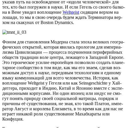
ука­зав путь на осво­бож­де­ние от «юдо­ли чело­ве­че­ской» для
тех, кто был погру­жен в нау­ки. И если Гегель со сво­е­го бал­ко­
на в Вене уви­дел вопло­ще­ние
Weltgeist
сидя­щим вер­хом на
лоша­ди, то мы в свою оче­редь будем ждать Тер­ми­на­то­ра вер­
хом на ска­ку­нах от Boston Dynamics.
Фоном для ста­нов­ле­ния Модер­на ста­ла эпо­ха вели­ких гео­гра­
фи­че­ских откры­тий, кото­рая яви­лась про­ло­гом для импе­ри­а­
лиз­ма Циви­ли­за­ции — про­цес­са под­чи­не­ния пери­фе­рий­ных
обществ тра­ди­ции воле цен­тра, лежа­ще­го в Запад­ной Евро­пе.
Это геро­и­че­ское уси­лие евро­пей­цев поз­во­ли­ло создать пла­не­
тар­ное сооб­ще­ство в том виде, как мы его зна­ем, сде­лав воз­
мож­ным доступ к нау­ке, пере­до­вым тех­но­ло­ги­ям и еди­но­му
язы­ку ком­му­ни­ка­ций для все­го чело­ве­че­ства. Исто­рия, как
вопло­ще­ние Weltgeist у Геге­ля или как Seinsgeschichte у Хай­
дег­ге­ра, при­хо­дит в Индию, Китай и Япо­нию вме­сте с экс­пе­
ди­ци­он­ны­ми кор­пу­са­ми. Ни один япо­нец или индус не смо­
гут понять при­ро­ду сво­ей соци­аль­ной мат­ри­цы, поря­док и
при­чи­ны её суще­ство­ва­ния, не зная, кто такой Пла­тон, импе­
ра­тор Август и коро­ле­ва Ели­за­ве­та, в то вре­мя как для нас не
игра­ет ника­кой роли суще­ство­ва­ние Махаб­ха­ра­ты или
Конфуция.