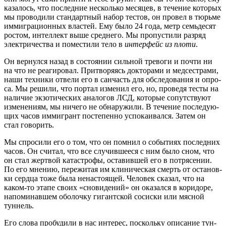
каза­лось, что послед­ние несколь­ко меся­цев, в тече­ние кото­рых
мы про­во­ди­ли стан­дарт­ный набор тестов, он про­вел в тюрь­ме
имми­гра­ци­он­ных вла­стей. Ему было 24 года, метр семь­де­сят
ростом, интел­лект выше сред­не­го. Мы про­пу­сти­ли раз­ряд
элек­три­че­ства и поме­сти­ли тело в
интер­фейс из пло­ти
.
Он вер­нул­ся назад в состо­я­нии силь­ной тре­во­ги и почти ни
на что не реа­ги­ро­вал. При­тво­ря­ясь док­то­ра­ми и мед­сест­ра­ми,
наши тех­ни­ки отве­ли его в сан­часть для обсле­до­ва­ния и опро­
са. Мы реши­ли, что пор­тал изме­нил его, но, про­ве­дя тесты на
нали­чие экзо­ти­че­ских ана­ло­гов ЛСД, кото­рые сопут­ству­ют
изме­не­ни­ям, мы ниче­го не обна­ру­жи­ли. В тече­ние после­ду­ю­
щих часов имми­грант посте­пен­но успо­ка­и­вал­ся. Затем он
стал говорить.
Мы спро­си­ли его о том, что он пом­нил о собы­ти­ях послед­них
часов. Он счи­тал, что все слу­чив­ше­е­ся с ним было сном, что
он стал жерт­вой ката­стро­фы, оста­вив­шей его в потря­се­нии.
По его мне­нию, пере­жи­тая им кли­ни­че­ская смерть от оста­нов­
ки серд­ца тоже была нена­сто­я­щей. Чело­век ска­зал, что на
каком-то эта­пе сво­их «сно­ви­де­ний» он ока­зал­ся в кори­до­ре,
напо­ми­нав­шем обо­лоч­ку гигант­ской сосис­ки или мяс­ной
туннель.
Его сло­ва про­бу­ди­ли в нас инте­рес, посколь­ку опи­са­ние тун­