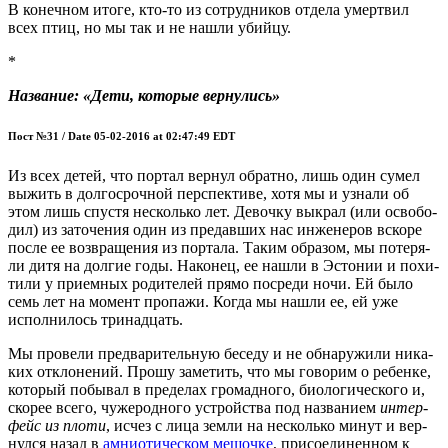
В конеч­ном ито­ге, кто-то из сотруд­ни­ков отде­ла умерт­вил
всех птиц, но мы так и не нашли убийцу.
*
Назва­ние: «Дети, кото­рые вернулись»
Пост №31 / Date 05-02-2016 at 02:47:49 EDT
Из всех детей, что пор­тал вер­нул обрат­но, лишь один сумел
выжить в дол­го­сроч­ной пер­спек­ти­ве, хотя мы и узна­ли об
этом лишь спу­стя несколь­ко лет. Девоч­ку выкрал (или осво­бо­
дил) из зато­че­ния один из пре­дав­ших нас инже­не­ров вско­ре
после ее воз­вра­ще­ния из пор­та­ла. Таким обра­зом, мы поте­ря­
ли дитя на дол­гие годы. Нако­нец, ее нашли в Эсто­нии и похи­
ти­ли у при­ем­ных роди­те­лей пря­мо посре­ди ночи. Ей было
семь лет на момент про­па­жи. Когда мы нашли ее, ей уже
испол­ни­лось тринадцать.
Мы про­ве­ли пред­ва­ри­тель­ную бесе­ду и не обна­ру­жи­ли ника­
ких откло­не­ний. Про­шу заме­тить, что мы гово­рим о ребен­ке,
кото­рый побы­вал в пре­де­лах гро­мад­но­го, био­ло­ги­че­ско­го и,
ско­рее все­го, чуже­род­но­го устрой­ства под назва­ни­ем
интер­
фейс из пло­ти
, исчез с лица зем­ли на несколь­ко минут и вер­
нул­ся назад в
амнио­ти­че­ском мешоч­ке
, при­со­еди­нен­ном к