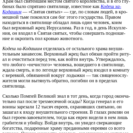
Храм был свя­тей­шим местом свя­то­го коро­лев­ства, и в его глу­
би­нах было спря­та­но свя­ти­ли­ще, извест­ное как
Кодеш ха-
Кода­шим
— «Свя­тая свя­тых» — где, по сло­вам людей, в кро­
меш­ной тьме поко­ил­ся сам бог это­го госу­дар­ства. Пра­вом
нахо­дить­ся в свя­ти­ли­ще обла­дал лишь один чело­век, коим
был вер­хов­ный жрец Иеру­са­ли­ма. Раз в год, в день Искуп­ле­
ния, он вхо­дил в Свя­тая свя­тых, что­бы совер­шить под­но­ше­
ние и окро­пить пол кро­вью животного.
Кодеш ха-Кода­шим
отде­ля­лась от осталь­но­го хра­ма вну­ши­
тель­ным зана­ве­сом. Вер­хов­ный жрец был обя­зан прой­ти риту­
ал и очи­стить­ся перед тем, как вой­ти внутрь. Утвер­жда­лось,
что любо­го «нечи­сто­го» чело­ве­ка, вошед­ше­го в свя­ти­ли­ще,
жда­ла смерть, и по леген­де вер­хов­ный жрец вхо­дил в ком­на­ту
с верев­кой, обвя­зан­ной вокруг лодыж­ки — так свя­щен­но­слу­
жи­те­ля мог­ли вытя­нуть обрат­но, погиб­ни он в пре­де­лах
святилища.
Сколь­ко Пом­пей Вели­кий знал в тот день, когда город окон­ча­
тель­но пал после трех­ме­сяч­ной оса­ды? Когда гене­рал и его
вои­ны заре­за­ли 12 тысяч евре­ев, охра­няв­ших свя­ты­ню, он
заша­гал к вхо­ду вну­ши­тель­но­го стро­е­ния. В гла­зах рим­лян он
был геро­ем-заво­е­ва­те­лем, тогда как евреи виде­ли в нем лишь
гра­би­те­ля и убий­цу. Вой­дя внутрь, он уви­дел свер­ка­ю­щие
богат­ства, пода­рен­ные хра­му пре­дан­ны­ми евре­я­ми со все­го