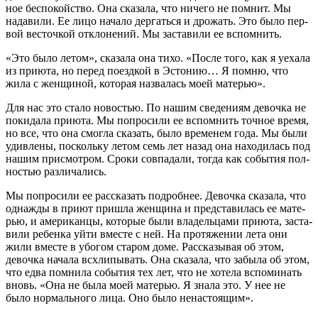
ное бес­по­кой­ство. Она ска­за­ла, что ниче­го не пом­нит. Мы
нада­ви­ли. Ее лицо нача­ло дер­гать­ся и дро­жать. Это было пер­
вой весточ­кой откло­не­ний. Мы заста­ви­ли ее вспомнить.
«Это было летом», ска­за­ла она тихо. «После того, как я уеха­ла
из при­ю­та, но перед поезд­кой в Эсто­нию… Я пом­ню, что
жила с жен­щи­ной, кото­рая назва­лась моей матерью».
Для нас это ста­ло ново­стью. По нашим све­де­ни­ям девоч­ка не
поки­да­ла при­ю­та. Мы попро­си­ли ее вспом­нить точ­ное вре­мя,
но все, что она смог­ла ска­зать, было вре­ме­нем года. Мы были
удив­ле­ны, посколь­ку летом семь лет назад она нахо­ди­лась под
нашим при­смот­ром. Сро­ки сов­па­да­ли, тогда как собы­тия пол­
но­стью различались.
Мы попро­си­ли ее рас­ска­зать подроб­нее. Девоч­ка ска­за­ла, что
одна­жды в при­ют при­шла жен­щи­на и пред­ста­ви­лась ее мате­
рью, и аме­ри­кан­цы, кото­рые были вла­дель­ца­ми при­ю­та, заста­
ви­ли ребен­ка уйти вме­сте с ней. На про­тя­же­нии лета они
жили вме­сте в убо­гом ста­ром доме. Рас­ска­зы­вая об этом,
девоч­ка нача­ла всхли­пы­вать. Она ска­за­ла, что забы­ла об этом,
что едва пом­ни­ла собы­тия тех лет, что не хоте­ла вспо­ми­нать
вновь. «Она не была моей мате­рью. Я зна­ла это. У нее не
было нор­маль­но­го лица. Оно было ненастоящим».