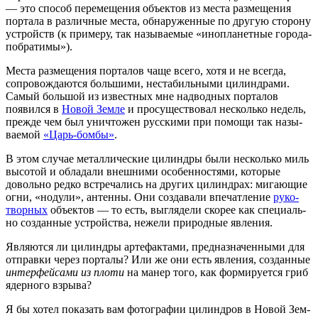
— это спо­соб пере­ме­ще­ния объ­ек­тов из места раз­ме­ще­ния
пор­та­ла в раз­лич­ные места, обна­ру­жен­ные по дру­гую сто­ро­ну
устройств (к при­ме­ру, так назы­ва­е­мые «ино­пла­нет­ные города-
побратимы»).
Места раз­ме­ще­ния пор­та­лов чаще все­го, хотя и не все­гда,
сопро­вож­да­ют­ся боль­ши­ми, неста­биль­ны­ми цилин­дра­ми.
Самый боль­шой из извест­ных мне над­вод­ных пор­та­лов
появил­ся в
Новой Зем­ле
и про­су­ще­ство­вал несколь­ко недель,
преж­де чем был уни­что­жен рус­ски­ми при помо­щи так назы­
ва­е­мой
«Царь-бом­бы»
.
В этом слу­чае метал­ли­че­ские цилин­дры были несколь­ко миль
высо­той и обла­да­ли внеш­ни­ми осо­бен­но­стя­ми, кото­рые
доволь­но ред­ко встре­ча­лись на дру­гих цилин­драх: мига­ю­щие
огни, «ноду­ли», антен­ны. Они созда­ва­ли впе­чат­ле­ние
руко­
твор­ных
объ­ек­тов — то есть, выгля­де­ли ско­рее как спе­ци­аль­
но создан­ные устрой­ства, неже­ли при­род­ные явления.
Явля­ют­ся ли цилин­дры арте­фак­та­ми, пред­на­зна­чен­ны­ми для
отправ­ки через пор­та­лы? Или же они есть явле­ния, создан­ные
интер­фей­са­ми из пло­ти
на манер того, как фор­ми­ру­ет­ся гриб
ядер­но­го взрыва?
Я бы хотел пока­зать вам фото­гра­фии цилин­дров в Новой Зем­