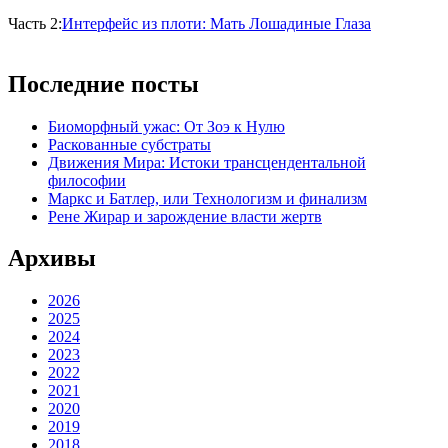
Часть 2:
Интер­фейс из пло­ти: Мать Лоша­ди­ные Глаза
Последние посты
Биоморфный ужас: От Зоэ к Нулю
Раскованные субстраты
Движения Мира: Истоки трансцендентальной
философии
Маркс и Батлер, или Технологизм и финализм
Рене Жирар и зарождение власти жертв
Архивы
2026
2025
2024
2023
2022
2021
2020
2019
2018