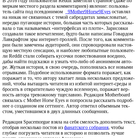
В 2016 году поль­зо­ва­те­ли Reddit заме­ти­ли стран­ное (даже по
мер­кам мест­но­го раз­де­ла ком­мен­та­ри­ев) явле­ние: поль­зо­ва­
тель сай­та под псев­до­ни­мом
_9Mother9Horse9Eyes
остав­лял
на никак не свя­зан­ных с темой сабред­ди­тах замыс­ло­ва­тые,
неред­ко пуга­ю­щие исто­рии, боль­шая часть кото­рых рас­ска­зы­
ва­ла о так назы­ва­е­мых «интер­фей­сах из пло­ти». Зари­сов­ки
созда­ва­ли такое впе­чат­ле­ние, буд­то были напи­са­ны Говар­дом
Лав­краф­том эры интер­нет-трол­лей. После того, как ком­мен­та­
рии были заме­че­ны ауди­то­ри­ей, они спро­во­ци­ро­ва­ли насто­я­
щую мест­ную сен­са­цию, и наи­бо­лее любо­пыт­ные поль­зо­ва­те­
ли Reddit ста­ли соби­рать кусоч­ки повест­во­ва­ния воеди­но,
дабы най­ти под­сказ­ки и узнать что-либо об ано­ним­ном авто­
ре. Жут­кая исто­рия, в свою оче­редь, попол­ня­лась все новы­ми
отрыв­ка­ми. Подоб­ное исполь­зо­ва­ние фор­ма­та пора­жа­ет, как
пора­жа­ет и то, что авто­ру хва­та­ет лишь несколь­ких пред­ло­же­
ний, что­бы выта­щить чита­те­ля из изби­той интер­нет-сре­ды и
бро­сить в отвра­ти­тель­но чуж­дую все­лен­ную, пора­жа­ет вер­
ность авто­ра тре­вож­но­му тще­сла­вию. Редак­ция Motherboard
свя­за­лась с Mother Horse Eyes и попро­си­ла рас­ска­зать подроб­
нее о создан­ном им сет­тин­ге. Автор отве­тил объ­ем­ным тек­
стом, уме­стив­шим­ся в двух длин­ных сообщениях.
Редак­ция Spacemorgue взя­ла на себя сме­лость допол­нить текст,
ото­брав несколь­ко постов из
фанат­ско­го собра­ния
, что­бы
глуб­же погру­зить чита­те­ля в исто­рию и поз­во­лить луч­ше