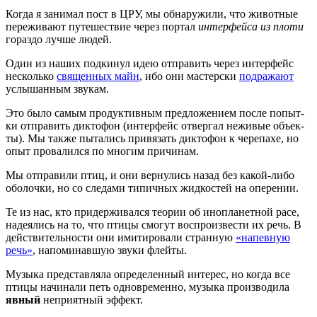
Когда я зани­мал пост в ЦРУ, мы обна­ру­жи­ли, что живот­ные
пере­жи­ва­ют путе­ше­ствие через пор­тал
интер­фей­са из пло­ти
гораз­до луч­ше людей.
Один из наших под­ки­нул идею отпра­вить через интер­фейс
несколь­ко
свя­щен­ных майн
, ибо они мастер­ски
под­ра­жа­ют
услы­шан­ным звукам.
Это было самым про­дук­тив­ным пред­ло­же­ни­ем после попыт­
ки отпра­вить дик­то­фон (интер­фейс отвер­гал нежи­вые объ­ек­
ты). Мы так­же пыта­лись при­вя­зать дик­то­фон к чере­па­хе, но
опыт про­ва­лил­ся по мно­гим причинам.
Мы отпра­ви­ли птиц, и они вер­ну­лись назад без какой-либо
обо­лоч­ки, но со сле­да­ми типич­ных жид­ко­стей на оперении.
Те из нас, кто при­дер­жи­вал­ся тео­рии об ино­пла­нет­ной расе,
наде­я­лись на то, что пти­цы смо­гут вос­про­из­ве­сти их речь. В
дей­стви­тель­но­сти они ими­ти­ро­ва­ли стран­ную
«напев­ную
речь»
, напо­ми­нав­шую зву­ки флейты.
Музы­ка пред­став­ля­ла опре­де­лен­ный инте­рес, но когда все
пти­цы начи­на­ли петь одно­вре­мен­но, музы­ка про­из­во­ди­ла
явный
непри­ят­ный эффект.