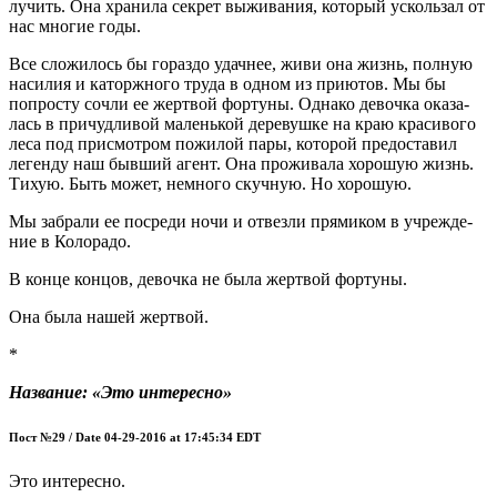
лу­чить. Она хра­ни­ла сек­рет выжи­ва­ния, кото­рый усколь­зал от
нас мно­гие годы.
Все сло­жи­лось бы гораз­до удач­нее, живи она жизнь, пол­ную
наси­лия и каторж­но­го тру­да в одном из при­ютов. Мы бы
попро­сту сочли ее жерт­вой фор­ту­ны. Одна­ко девоч­ка ока­за­
лась в при­чуд­ли­вой малень­кой дере­вуш­ке на краю кра­си­во­го
леса под при­смот­ром пожи­лой пары, кото­рой предо­ста­вил
леген­ду наш быв­ший агент. Она про­жи­ва­ла хоро­шую жизнь.
Тихую. Быть может, немно­го скуч­ную. Но хорошую.
Мы забра­ли ее посре­ди ночи и отвез­ли пря­ми­ком в учре­жде­
ние в Колорадо.
В кон­це кон­цов, девоч­ка не была жерт­вой фортуны.
Она была нашей жертвой.
*
Назва­ние: «Это интересно»
Пост №29 / Date 04-29-2016 at 17:45:34 EDT
Это инте­рес­но.