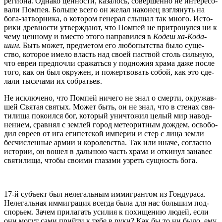
реги­о­на. Одна­ко цен­но­сти, каза­лось, совер­шен­но не инте­ре­со­
ва­ли Пом­пея. Боль­ше все­го он желал нако­нец взгля­нуть на
бога-затвор­ни­ка, о кото­ром гене­рал слы­шал так мно­го. Исто­
ри­ки древ­но­сти утвер­жда­ют, что Пом­пей не при­тро­нул­ся ни к
чему цен­но­му и вме­сто это­го напра­вил­ся в
Кодеш ха-Кода­
шим
. Быть может, пред­ме­том его любо­пыт­ства было суще­
ство, кото­рое име­ло власть над сво­ей паст­вой столь силь­ную,
что евреи пред­по­чли сра­жать­ся у под­но­жия хра­ма даже после
того, как он был окру­жен, и пожерт­во­вать собой, как это сде­
ла­ли тыся­ча­ми их собратьев.
Не исклю­че­но, что Пом­пей ниче­го не знал о смер­ти, окру­жав­
шей Свя­тая свя­тых. Может быть, он не знал, что в сте­нах свя­
ти­ли­ща поко­ил­ся бог, кото­рый уни­что­жил целый мир навод­
не­ни­ем, срав­нял с зем­лей город метео­рит­ным дождем, осво­бо­
дил евре­ев от ига еги­пет­ской импе­рии и стер с лица зем­ли
бес­чис­лен­ные армии и коро­лев­ства. Так или ина­че, соглас­но
исто­рии, он вошел в даль­нюю часть хра­ма и отки­нул зана­вес
свя­ти­ли­ща, что­бы сво­и­ми гла­за­ми узреть сущ­ность бога.
17‑й субъ­ект был неле­галь­ным имми­гран­том из Гон­ду­ра­са.
Неле­галь­ная имми­гра­ция все­гда была для нас боль­шим под­
спо­рьем. Зачем при­ла­гать уси­лия к похи­ще­нию людей, если
они могут сами прий­ти к тебе в руки? Как бы то ни было, ему