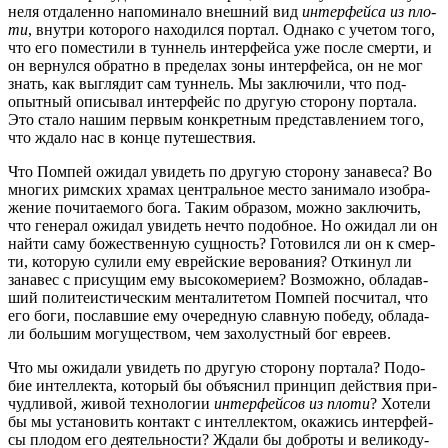
не­ля отда­лен­но напо­ми­на­ло внеш­ний вид
интер­фей­са из пло­
ти
, внут­ри кото­ро­го нахо­дил­ся пор­тал. Одна­ко с уче­том того,
что его поме­сти­ли в тун­нель интер­фей­са уже после смер­ти, и
он вер­нул­ся обрат­но в пре­де­лах зоны интер­фей­са, он не мог
знать, как выгля­дит сам тун­нель. Мы заклю­чи­ли, что под­
опыт­ный опи­сы­вал интер­фейс по дру­гую сто­ро­ну пор­та­ла.
Это ста­ло нашим пер­вым кон­крет­ным пред­став­ле­ни­ем того,
что жда­ло нас в кон­це путешествия.
Что Пом­пей ожи­дал уви­деть по дру­гую сто­ро­ну зана­ве­са? Во
мно­гих рим­ских хра­мах цен­траль­ное место зани­ма­ло изоб­ра­
же­ние почи­та­е­мо­го бога. Таким обра­зом, мож­но заклю­чить,
что гене­рал ожи­дал уви­деть нечто подоб­ное. Но ожи­дал ли он
най­ти саму боже­ствен­ную сущ­ность? Гото­вил­ся ли он к смер­
ти, кото­рую сули­ли ему еврей­ские веро­ва­ния? Отки­нул ли
зана­вес с при­су­щим ему высо­ко­ме­ри­ем? Воз­мож­но, обла­дав­
ший поли­те­и­сти­че­ским мен­та­ли­те­том Пом­пей посчи­тал, что
его боги, послав­шие ему оче­ред­ную слав­ную побе­ду, обла­да­
ли боль­шим могу­ще­ством, чем захо­луст­ный бог евреев.
Что мы ожи­да­ли уви­деть по дру­гую сто­ро­ну пор­та­ла? Подо­
бие интел­лек­та, кото­рый бы объ­яс­нил прин­цип дей­ствия при­
чуд­ли­вой, живой тех­но­ло­гии
интер­фей­сов из пло­ти
? Хоте­ли
бы мы уста­но­вить кон­такт с интел­лек­том, ока­жись интер­фей­
сы пло­дом его дея­тель­но­сти? Жда­ли бы доб­ро­ты и вели­ко­ду­