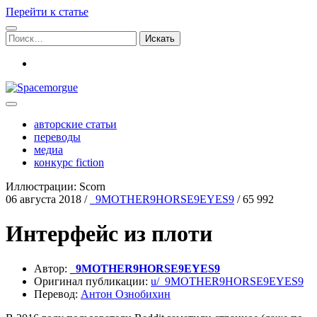
Перейти к статье
Поиск:
vk
Spacemorgue
авторские статьи
переводы
медиа
конкурс fiction
Иллюстрации: Scorn
06 августа 2018
/
_9MOTHER9HORSE9EYES9
/
65 992
Интерфейс из плоти
Автор:
_9MOTHER9HORSE9EYES9
Ори­ги­нал пуб­ли­ка­ции:
u/_9MOTHER9HORSE9EYES9
Пере­вод:
Антон Озно­би­хин