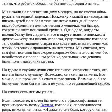
ты­вая, что ребе­нок сбе­жал не без помо­щи одно­го из нас.
Мы иска­ли на про­тя­же­нии двух меся­цев, но не смог­ли обна­
ру­жить ни еди­ной зацеп­ки. Посколь­ку каж­дый из «воз­вра­тив­
ших­ся» детей поги­бал в тече­ние несколь­ких дней после
высво­бож­де­ния из амнио­ти­че­ско­го мешоч­ка, мы быст­ро
сокра­ти­ли штат поис­ко­вой груп­пы. Одно дело, когда ты
ищешь Уса­му бен Ладе­на, и все в окру­ге зна­ют о поис­ках, и
дру­гое — когда ты ищешь чело­ве­ка, суще­ство­ва­ние кото­ро­го
ты с осо­бым тща­ни­ем сти­рал изо всех извест­ных источ­ни­ков,
что­бы без опас­ки про­во­дить на нем тесты. Мы счи­та­ли, что
сам факт поис­ков был ско­рее вопро­сом без­опас­но­сти, чем бес­
по­кой­ством о про­пав­шем ребен­ке, учи­ты­вая, что девоч­ка
была почти навер­ня­ка мертва.
Но где-то в глу­бине души еще теп­ли­лось ощу­ще­ние того, что
все это было к луч­ше­му. Воз­мож­но, она смог­ла выжить. Воз­
мож­но, она про­жи­ла бы счаст­ли­вую жизнь. Воз­мож­но, было
бы луч­ше, если бы мы так и не узна­ли о ее даль­ней­шей судьбе.
Но спу­стя семь лет мы узнали.
Если поз­во­ли­те, я хотел бы немно­го пофи­ло­соф­ство­вать и
про­ци­ти­ро­вать поэ­му
Эсхи­ла
, кото­рой я, спра­вед­ли­во­сти
ради, нико­гда не читал: «И даже во сне боль, кото­рую нель­зя