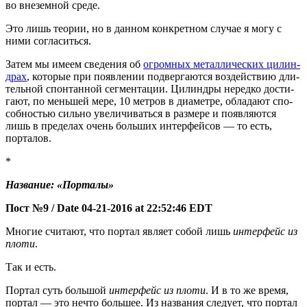
во вне­зем­ной среде.
Это лишь тео­рии, но в дан­ном кон­крет­ном слу­чае я могу с
ними согласиться.
Затем мы име­ем све­де­ния об
огром­ных метал­ли­че­ских цилин­
драх
, кото­рые при появ­ле­нии под­вер­га­ют­ся воз­дей­ствию дли­
тель­ной спон­тан­ной сег­мен­та­ции. Цилин­дры неред­ко дости­
га­ют, по мень­шей мере, 10 мет­ров в диа­мет­ре, обла­да­ют спо­
соб­но­стью силь­но уве­ли­чи­вать­ся в раз­ме­ре и появ­ля­ют­ся
лишь в пре­де­лах очень боль­ших интер­фей­сов — то есть,
порталов.
*
Назва­ние: «Пор­та­лы»
Пост №9 / Date 04-21-2016 at 22:52:46 EDT
Мно­гие счи­та­ют, что пор­тал явля­ет собой лишь
интер­фейс из
пло­ти
.
Так и есть.
Пор­тал суть боль­шой
интер­фейс из пло­ти
. И в то же вре­мя,
пор­тал — это нечто боль­шее. Из назва­ния сле­ду­ет, что пор­тал