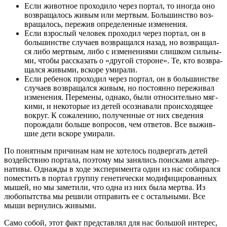
Если живот­ное про­хо­ди­ло через пор­тал, то ино­гда оно
воз­вра­ща­лось живым или мерт­вым. Боль­шин­ство воз­
вра­ща­лось, пере­жив опре­де­лен­ные изменения.
Если взрос­лый чело­век про­хо­дил через пор­тал, он в
боль­шин­стве слу­ча­ев воз­вра­щал­ся назад, но воз­вра­щал­
ся либо мерт­вым, либо с изме­не­ни­я­ми слиш­ком силь­ны­
ми, что­бы рас­ска­зать о «дру­гой сто­роне». Те, кто воз­вра­
щал­ся живы­ми, вско­ре умирали.
Если ребе­нок про­хо­дил через пор­тал, он в боль­шин­стве
слу­ча­ев воз­вра­щал­ся живым, но посто­ян­но пере­жи­вал
изме­не­ния. Пере­ме­ны, одна­ко, были отно­си­тель­но мяг­
ки­ми, и неко­то­рые из детей осо­зна­ва­ли про­ис­хо­дя­щее
вокруг. К сожа­ле­нию, полу­чен­ные от них све­де­ния
порож­да­ли боль­ше вопро­сов, чем отве­тов. Все выжив­
шие дети вско­ре умирали.
По понят­ным при­чи­нам нам не хоте­лось под­вер­гать детей
воз­дей­ствию пор­та­ла, поэто­му мы заня­лись поис­ка­ми аль­тер­
на­ти­вы. Одна­жды в ходе экс­пе­ри­мен­та один из нас соби­рал­ся
поме­стить в пор­тал груп­пу гене­ти­че­ски моди­фи­ци­ро­ван­ных
мышей, но мы заме­ти­ли, что одна из них была мерт­ва. Из
любо­пыт­ства мы реши­ли отпра­вить ее с осталь­ны­ми. Все
мыши вер­ну­лись живыми.
Само собой, этот факт пред­став­лял для нас боль­шой инте­рес,