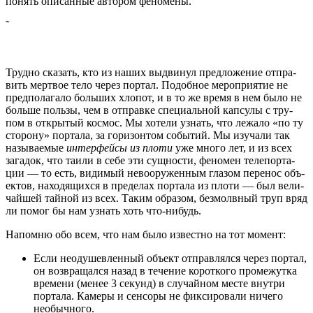
понять опи­сан­ные авто­ром феномены.
˜
Труд­но ска­зать, кто из наших выдви­нул пред­ло­же­ние отпра­
вить мерт­вое тело через пор­тал. Подоб­ное меро­при­я­тие не
пред­по­ла­га­ло боль­ших хло­пот, и в то же вре­мя в нем было не
боль­ше поль­зы, чем в отправ­ке спе­ци­аль­ной кап­су­лы с тру­
пом в откры­тый кос­мос. Мы хоте­ли узнать, что лежа­ло «по ту
сто­ро­ну» пор­та­ла, за гори­зон­том собы­тий. Мы изу­ча­ли так
назы­ва­е­мые
интер­фей­сы из пло­ти
уже мно­го лет, и из всех
зага­док, что таи­ли в себе эти сущ­но­сти, фено­мен теле­пор­та­
ции — то есть, види­мый нево­ору­жен­ным гла­зом пере­нос объ­
ек­тов, нахо­дя­щих­ся в пре­де­лах пор­та­ла из пло­ти — был вели­
чай­шей тай­ной из всех. Таким обра­зом, без­молв­ный труп вряд
ли помог бы нам узнать хоть что-нибудь.
Напом­ню обо всем, что нам было извест­но на тот момент:
Если неоду­шев­лен­ный объ­ект отправ­лял­ся через пор­тал,
он воз­вра­щал­ся назад в тече­ние корот­ко­го про­ме­жут­ка
вре­ме­ни (менее 3 секунд) в слу­чай­ном месте внут­ри
пор­та­ла. Каме­ры и сен­со­ры не фик­си­ро­ва­ли ниче­го
необычного.