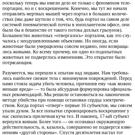
посколь­ку теперь мы име­ли дело не толь­ко с фено­ме­ном теле­
пор­та­ции, но и с вос­кре­ше­ни­ем. Конеч­но, мы тут же нача­ли
отправ­лять мерт­вых мышей через пор­тал в боль­ших коли­че­
ствах (мы даже шути­ли о том, что, будь пор­тал на самом деле
систе­мой пнев­ма­ти­че­ской почты в ино­пла­нет­ном офи­се, они
были бы в бешен­стве от тако­го пото­ка дох­лых гры­зу­нов).
Боль­шин­ство живот­ных «отвер­га­лось» пор­та­лом, как это слу­
ча­лось с неоду­шев­лен­ны­ми объ­ек­та­ми. Но ино­гда, если
живот­ные были умерщ­вле­ны совсем недав­но, они воз­вра­ща­
лись живы­ми. Ко все­му про­че­му, ни одно из под­опыт­ных
живот­ных не под­верг­лось изме­не­ни­ям. Это откры­тие было
потрясающим.
Разу­ме­ет­ся, мы пере­шли к опы­там над людь­ми. Нам тре­бо­ва­
лись наи­бо­лее све­жие тела с мини­му­мом повре­жде­ний. Перед
нами сто­я­ла зада­ча убить чело­ве­ка, при­чи­нив ему «как мож­но
мень­ше вре­да» — то была абсурд­ная фор­му­ли­ров­ка офи­ци­аль­
ных реко­мен­да­ций. Мы реши­ли оста­но­вить­ся на лако­нич­ном
мето­де убий­ства при помо­щи оста­нов­ки серд­ца элек­три­че­
ством. Когда пор­тал «отверг» пер­вые 16 субъ­ек­тов, мы совсем
упа­ли духом. За все попыт­ки спро­во­ци­ро­вать вос­кре­ше­ние у
нас ско­пи­лась при­лич­ная куча тел. И нако­нец, 17-ый субъ­ект
вер­нул­ся живым. Более того — он осо­зна­вал окру­жа­ю­щую
дей­стви­тель­ность, и, каза­лось, совер­шен­но не под­верг­ся изме­
не­ни­ям «дру­гой сто­ро­ны». Спу­стя деся­ти­ле­тия настал тот