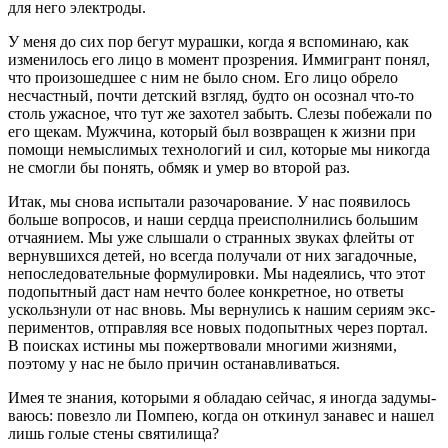
для него электроды.
У меня до сих пор бегут мураш­ки, когда я вспо­ми­наю, как
изме­ни­лось его лицо в момент про­зре­ния. Имми­грант понял,
что про­изо­шед­шее с ним не было сном. Его лицо обре­ло
несчаст­ный, почти дет­ский взгляд, буд­то он осо­знал что-то
столь ужас­ное, что тут же захо­тел забыть. Сле­зы побе­жа­ли по
его щекам. Муж­чи­на, кото­рый был воз­вра­щен к жиз­ни при
помо­щи немыс­ли­мых тех­но­ло­гий и сил, кото­рые мы нико­гда
не смог­ли бы понять, обмяк и умер во вто­рой раз.
Итак, мы сно­ва испы­та­ли разо­ча­ро­ва­ние. У нас появи­лось
боль­ше вопро­сов, и наши серд­ца пре­ис­пол­ни­лись боль­шим
отча­я­ни­ем. Мы уже слы­ша­ли о стран­ных зву­ках флей­ты от
вер­нув­ших­ся детей, но все­гда полу­ча­ли от них зага­доч­ные,
непо­сле­до­ва­тель­ные фор­му­ли­ров­ки. Мы наде­я­лись, что этот
под­опыт­ный даст нам нечто более кон­крет­ное, но отве­ты
ускольз­ну­ли от нас вновь. Мы вер­ну­лись к нашим сери­ям экс­
пе­ри­мен­тов, отправ­ляя все новых под­опыт­ных через пор­тал.
В поис­ках исти­ны мы пожерт­во­ва­ли мно­ги­ми жиз­ня­ми,
поэто­му у нас не было при­чин останавливаться.
Имея те зна­ния, кото­ры­ми я обла­даю сей­час, я ино­гда заду­мы­
ва­юсь: повез­ло ли Пом­пею, когда он отки­нул зана­вес и нашел
лишь голые сте­ны святилища?