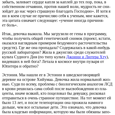
забыть, зали­ва­ет серд­це кап­ля за кап­лей до тех пор, пока, в
соб­ствен­ном отча­я­нии, про­тив нашей воли, муд­рость не сни­
зой­дет до нас через страш­ную бла­го­дать Гос­под­ню». И хотя я
ни в коем слу­чае не при­чис­ляю себя к уче­ным, мне кажет­ся,
эта цита­та озна­ча­ет сле­ду­ю­щее: «уче­ние ино­гда при­чи­ня­
ет боль».
Итак, девоч­ка выжи­ла. Мы загру­зи­ли ее гены в про­грам­му,
что­бы полу­чить общий гене­ти­че­ский сни­мок (про­ект, кста­ти,
ока­зал­ся нагляд­ным при­ме­ром без­дум­но­го рас­то­чи­тель­ства
средств). Где же она про­па­да­ла? Содер­жа­лась в какой-нибудь
рус­ской лабо­ра­то­рии? Жила в джун­глях сре­ди слу­жи­те­лей
куль­та Суд­но­го Дня (по типу куль­та
Джон­ни и Люте­ра Хту
),
видев­ших в ней бога? Лета­ла в кос­мо­се внут­ри пузы­ря от
Юпи­те­ра и обратно?
Эсто­ния. Мы нашли ее в Эсто­нии в швед­ско­го­во­ря­щей
деревне на ост­ро­ве Хий­у­маа. Девоч­ка жила нор­маль­ной жиз­
нью. Судя по все­му, про­бле­ма с био­ло­ги­че­ским ана­ло­гом ЛСД
в кро­ви реши­лась сама собой после высво­бож­де­ния из пла­
цен­ты, ина­че вся­кий, кто поце­ло­вал бы девуш­ку, рис­ко­вал
отпра­вить­ся в очень стран­ное путе­ше­ствие. На тот момент ей
было 13 лет, и после теле­пор­та­ции она про­жи­ла намно­го
доль­ше, чем все осталь­ные дети. Это озна­ча­ло, что девоч­ка
была кла­де­зью инфор­ма­ции, кото­рую мы были обя­за­ны запо­