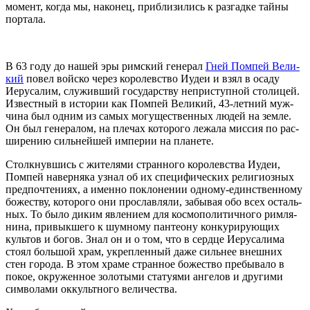
момент, когда мы, нако­нец, при­бли­зи­лись к раз­гад­ке тай­ны
портала.
В 63 году до нашей эры рим­ский гене­рал
Гней Пом­пей Вели­
кий
повел вой­ско через коро­лев­ство Иудеи и взял в оса­ду
Иеру­са­лим, слу­жив­ший госу­дар­ству непри­ступ­ной сто­ли­цей.
Извест­ный в исто­рии как Пом­пей Вели­кий, 43-лет­ний муж­
чи­на был одним из самых могу­ще­ствен­ных людей на зем­ле.
Он был гене­ра­лом, на пле­чах кото­ро­го лежа­ла мис­сия по рас­
ши­ре­нию силь­ней­шей импе­рии на планете.
Столк­нув­шись с жите­ля­ми стран­но­го коро­лев­ства Иудеи,
Пом­пей навер­ня­ка узнал об их спе­ци­фи­че­ских рели­ги­оз­ных
пред­по­чте­ни­ях, а имен­но покло­не­нии одно­му-един­ствен­но­му
боже­ству, кото­ро­го они про­слав­ля­ли, забы­вая обо всех осталь­
ных. То было диким явле­ни­ем для кос­мо­по­ли­тич­но­го рим­ля­
ни­на, при­вык­ше­го к шум­но­му пан­тео­ну кон­ку­ри­ру­ю­щих
куль­тов и богов. Знал он и о том, что в серд­це Иеру­са­ли­ма
сто­ял боль­шой храм, укреп­лен­ный даже силь­нее внеш­них
стен горо­да. В этом хра­ме стран­ное боже­ство пре­бы­ва­ло в
покое, окру­жен­ное золо­ты­ми ста­ту­я­ми анге­лов и дру­ги­ми
сим­во­ла­ми оккульт­но­го величества.