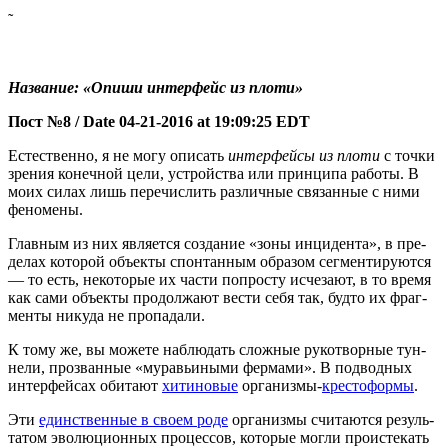
˜
Назва­ние: «Опи­ши интер­фейс из плоти»
Пост №8 / Date 04-21-2016 at 19:09:25 EDT
Есте­ствен­но, я не могу опи­сать
интер­фей­сы из пло­ти
с точ­ки
зре­ния конеч­ной цели, устрой­ства или прин­ци­па рабо­ты. В
моих силах лишь пере­чис­лить раз­лич­ные свя­зан­ные с ними
феномены.
Глав­ным из них явля­ет­ся созда­ние «зоны инци­ден­та», в пре­
де­лах кото­рой объ­ек­ты спон­тан­ным обра­зом сег­мен­ти­ру­ют­ся
— то есть, неко­то­рые их части попро­сту исче­за­ют, в то вре­мя
как сами объ­ек­ты про­дол­жа­ют вести себя так, буд­то их фраг­
мен­ты нику­да не пропадали.
К тому же, вы може­те наблю­дать слож­ные руко­твор­ные тун­
не­ли, про­зван­ные «мура­вьи­ны­ми фер­ма­ми». В под­вод­ных
интер­фей­сах оби­та­ют
хити­но­вые
орга­низ­мы-
кре­сто­фор­мы
.
Эти
един­ствен­ные в сво­ем роде
орга­низ­мы счи­та­ют­ся резуль­
та­том эво­лю­ци­он­ных про­цес­сов, кото­рые мог­ли про­ис­те­кать