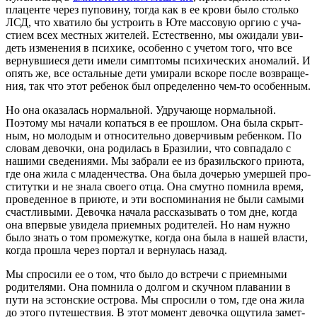
пла­цен­те через пупо­ви­ну, тогда как в ее кро­ви было столь­ко
ЛСД, что хва­ти­ло бы устро­ить в Юте мас­со­вую оргию с уча­
сти­ем всех мест­ных жите­лей. Есте­ствен­но, мы ожи­да­ли уви­
деть изме­не­ния в пси­хи­ке, осо­бен­но с уче­том того, что все
вер­нув­ши­е­ся дети име­ли симп­то­мы пси­хи­че­ских ано­ма­лий. И
опять же, все осталь­ные дети уми­ра­ли вско­ре после воз­вра­ще­
ния, так что этот ребе­нок был опре­де­лен­но чем-то особенным.
Но она ока­за­лась нор­маль­ной. Удру­ча­ю­ще нор­маль­ной.
Поэто­му мы нача­ли копать­ся в ее про­шлом. Она была скрыт­
ным, но моло­дым и отно­си­тель­но довер­чи­вым ребен­ком. По
сло­вам девоч­ки, она роди­лась в Бра­зи­лии, что сов­па­да­ло с
наши­ми све­де­ни­я­ми. Мы забра­ли ее из бра­зиль­ско­го при­ю­та,
где она жила с мла­ден­че­ства. Она была доче­рью умер­шей про­
сти­тут­ки и не зна­ла сво­е­го отца. Она смут­но пом­ни­ла вре­мя,
про­ве­ден­ное в при­юте, и эти вос­по­ми­на­ния не были самы­ми
счаст­ли­вы­ми. Девоч­ка нача­ла рас­ска­зы­вать о том дне, когда
она впер­вые уви­де­ла при­ем­ных роди­те­лей. Но нам нуж­но
было знать о том про­ме­жут­ке, когда она была в нашей вла­сти,
когда про­шла через пор­тал и вер­ну­лась назад.
Мы спро­си­ли ее о том, что было до встре­чи с при­ем­ны­ми
роди­те­ля­ми. Она пом­ни­ла о дол­гом и скуч­ном пла­ва­нии в
пути на эстон­ские ост­ро­ва. Мы спро­си­ли о том, где она жила
до это­го путе­ше­ствия. В этот момент девоч­ка ощу­ти­ла замет­