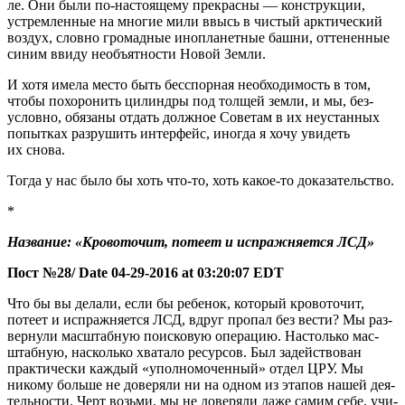
ле. Они были по-насто­я­ще­му пре­крас­ны — кон­струк­ции,
устрем­лен­ные на мно­гие мили ввысь в чистый арк­ти­че­ский
воз­дух, слов­но гро­мад­ные ино­пла­нет­ные баш­ни, отте­нен­ные
синим вви­ду необъ­ят­но­сти Новой Земли.
И хотя име­ла место быть бес­спор­ная необ­хо­ди­мость в том,
что­бы похо­ро­нить цилин­дры под тол­щей зем­ли, и мы, без­
услов­но, обя­за­ны отдать долж­ное Сове­там в их неустан­ных
попыт­ках раз­ру­шить интер­фейс, ино­гда я хочу уви­деть
их снова.
Тогда у нас было бы хоть что-то, хоть какое-то доказательство.
*
Назва­ние: «Кро­во­то­чит, поте­ет и испраж­ня­ет­ся ЛСД»
Пост №28/ Date 04-29-2016 at 03:20:07 EDT
Что бы вы дела­ли, если бы ребе­нок, кото­рый кро­во­то­чит,
поте­ет и испраж­ня­ет­ся ЛСД, вдруг про­пал без вести? Мы раз­
вер­ну­ли мас­штаб­ную поис­ко­вую опе­ра­цию. Настоль­ко мас­
штаб­ную, насколь­ко хва­та­ло ресур­сов. Был задей­ство­ван
прак­ти­че­ски каж­дый «упол­но­мо­чен­ный» отдел ЦРУ. Мы
нико­му боль­ше не дове­ря­ли ни на одном из эта­пов нашей дея­
тель­но­сти. Черт возь­ми, мы не дове­ря­ли даже самим себе, учи­