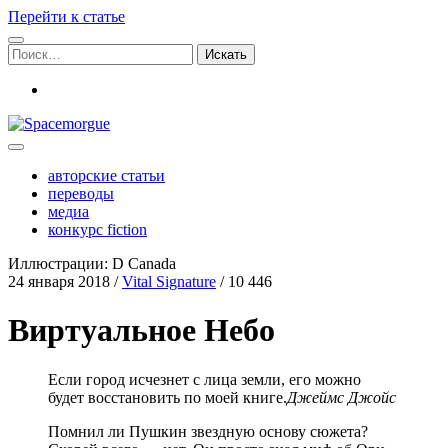
Перейти к статье
Поиск:
vk
Spacemorgue
авторские статьи
переводы
медиа
конкурс fiction
Иллюстрации: D Canada
24 января 2018
/
Vital Signature
/
10 446
Виртуальное Небо
Если город исчез­нет с лица зем­ли, его мож­но
будет вос­ста­но­вить по моей кни­ге.
Джеймс Джойс
Пом­нил ли Пуш­кин звезд­ную осно­ву сюже­та?