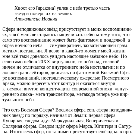
Хвост его [дра­ко­на] увлек с неба тре­тью часть
звезд и поверг их на землю.
Апо­ка­лип­сис Иоанна
Сфе­ра непо­движ­ных звёзд при­сут­ству­ет в моих вос­по­ми­на­ни­
ях; я всё мень­ше ста­ра­юсь накру­чи­вать себя на тему того, что
само это вос­по­ми­на­ние может быть фан­то­мом и под­дел­кой, а
образ ноч­но­го неба — симу­ля­кра­ти­ей, захва­ты­ва­ю­щей грам­
ма­ти­ку носталь­гии. Я верю: в какой-то момент моей жиз­ни
мне всё-таки дове­лось уви­деть насто­я­щее звёзд­ное небо. Но
если само небо в 20XX вир­ту­аль­но, то небо над голо­вой
ничем не отли­ча­ет­ся от внут­рен­не­го неба носталь­гии; и по
логи­ке транс­лей­то­ров, дви­га­ясь по фан­том­ной Вось­мой Сфе­
ре вос­по­ми­на­ний, носталь­ги­че­ско­му оже­ре­лью Посмерт­но­го
Бра­ка, мож­но пере­сечь этот кон­тур и ока­зать­ся внут­ри
к_осмоса; внут­ри кон­цепт-кар­ты совре­мен­ной эпо­хи, «внут­
рен­не­го язы­ка» мета-транс­лей­то­ра, мета­ко­да теперь уже вир­
ту­аль­но­го неба.
Что есть Вось­мая Сфе­ра? Вось­мая сфе­ра есть сфе­ра непо­движ­
ных звёзд; по поряд­ку, начи­ная от Зем­ли: пер­вая сфе­ра —
Лунар­ная, сле­дом идут Мер­ку­ри­аль­ная, Вене­ри­че­ская и
Соляр­ная сфе­ры. Сле­дом идёт сфе­ра Мар­са, Юпи­те­ра и Сатур­
на. Ито­го семь сфер, но за ними при­сут­ству­ет ещё одна: в про­