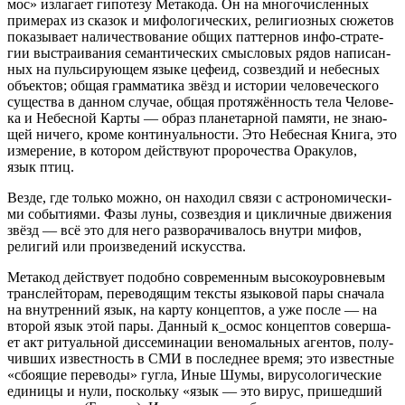
мос» изла­га­ет гипо­те­зу Мета­ко­да. Он на мно­го­чис­лен­ных
при­ме­рах из ска­зок и мифо­ло­ги­че­ских, рели­ги­оз­ных сюже­тов
пока­зы­ва­ет нали­че­ство­ва­ние общих пат­тер­нов инфо-стра­те­
гии выстра­и­ва­ния семан­ти­че­ских смыс­ло­вых рядов напи­сан­
ных на пуль­си­ру­ю­щем язы­ке цефе­ид, созвез­дий и небес­ных
объ­ек­тов; общая грам­ма­ти­ка звёзд и исто­рии чело­ве­че­ско­го
суще­ства в дан­ном слу­чае, общая про­тя­жён­ность тела Чело­ве­
ка и Небес­ной Кар­ты — образ пла­не­тар­ной памя­ти, не зна­ю­
щей ниче­го, кро­ме кон­ти­ну­аль­но­сти. Это Небес­ная Кни­га, это
изме­ре­ние, в кото­ром дей­ству­ют про­ро­че­ства Ора­ку­лов,
язык птиц.
Вез­де, где толь­ко мож­но, он нахо­дил свя­зи с аст­ро­но­ми­че­ски­
ми собы­ти­я­ми. Фазы луны, созвез­дия и цик­лич­ные дви­же­ния
звёзд — всё это для него раз­во­ра­чи­ва­лось внут­ри мифов,
рели­гий или про­из­ве­де­ний искусства.
Мета­код дей­ству­ет подоб­но совре­мен­ным высо­ко­уров­не­вым
транс­лей­то­рам, пере­во­дя­щим тек­сты язы­ко­вой пары сна­ча­ла
на внут­рен­ний язык, на кар­ту кон­цеп­тов, а уже после — на
вто­рой язык этой пары. Дан­ный к_осмос кон­цеп­тов совер­ша­
ет акт риту­аль­ной дис­се­ми­на­ции вено­маль­ных аген­тов, полу­
чив­ших извест­ность в СМИ в послед­нее вре­мя; это извест­ные
«сбо­я­щие пере­во­ды» гуг­ла, Иные Шумы, виру­со­ло­ги­че­ские
еди­ни­цы и нули, посколь­ку «язык — это вирус, при­шед­ший