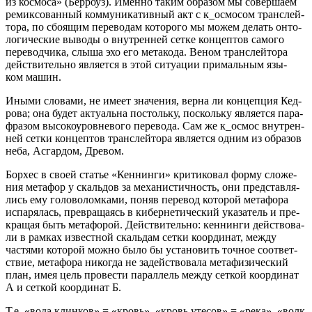
из кос­мо­са» (Бер­ро­уз). Имен­но таким обра­зом мы совер­ша­ем
реми­к­со­ван­ный ком­му­ни­ка­тив­ный акт с к_осмосом транс­лей­
то­ра, по сбо­я­щим пере­во­дам кото­ро­го мы можем делать онто­
ло­ги­че­ские выво­ды о внут­рен­ней сет­ке кон­цеп­тов само­го
пере­вод­чи­ка, слы­ша эхо его мета­ко­да. Веном транс­лей­то­ра
дей­стви­тель­но явля­ет­ся в этой ситу­а­ции при­маль­ным язы­
ком машин.
Ины­ми сло­ва­ми, не име­ет зна­че­ния, вер­на ли кон­цеп­ция Кед­
ро­ва; она будет акту­аль­на постоль­ку, посколь­ку явля­ет­ся пара­
фра­зом высо­ко­уров­не­во­го пере­во­да. Сам же к_осмос внут­рен­
ней сет­ки кон­цеп­тов транс­лей­то­ра явля­ет­ся одним из обра­зов
неба, Асгар­дом, Древом.
Бор­хес в сво­ей ста­тье «Кен­нин­ги» кри­ти­ко­вал фор­му сло­же­
ния мета­фор у скаль­дов за меха­ни­стич­ность, они пред­став­ля­
лись ему голо­во­лом­ка­ми, поняв пере­вод кото­рой мета­фо­ра
испа­ря­лась, пре­вра­ща­ясь в кибер­не­ти­че­ский ука­за­тель и пре­
кра­щая быть мета­фо­рой. Дей­стви­тель­но: кен­нин­ги дей­ство­ва­
ли в рам­ках извест­ной скаль­дам сет­ки коор­ди­нат, меж­ду
частя­ми кото­рой мож­но было бы уста­но­вить точ­ное соот­вет­
ствие, мета­фо­ра нико­гда не задей­ство­ва­ла мета­фи­зи­че­ский
план, имея цель про­ве­сти парал­лель меж­ду сет­кой коор­ди­нат
А и сет­кой коор­ди­нат Б.
Т.е. «вода клин­ков» = «кровь». «кровь уте­сов» = «река». «волк