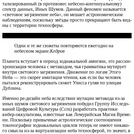
та­ли­зи­ро­ван­ный (в про­ти­во­вес небес­но-кон­ти­ну­аль­но­му)
спектр дан­ных, Иных Шумов. Дан­ный фено­мен назы­ва­ет­ся
«све­то­вое загряз­не­ние неба», он меша­ет аст­ро­но­ми­че­ским
наблю­де­ни­ям, посколь­ку звёз­ды про­сто пре­кра­ща­ют быть вид­
ны с тер­ри­то­рии техносферы.
Одни и те же сюже­ты повто­ря­ют­ся еже­год­но на
небес­ном экране.
Кед­ров
Пла­не­та всту­па­ет в пери­од зоди­а­каль­ной амне­зии, это рас­син­
хро­ни­за­ция чело­ве­ка с мета­ко­дом, чья грам­ма­ти­ка мути­ру­ет
внут­ри све­то­во­го загряз­не­ния. Дви­же­ние по логам Это­го
Неба — это ско­рее ими­та­ция чте­ния, как если бы чело­век
пытал­ся рекон­стру­и­ро­вать сюжет Улис­са гуляя по ули­цам
Дублина.
Имен­но ре-дизайн неба вслед­ствии мута­ции мета­ко­да из-за
иных шумов све­то­во­го загряз­не­ния побу­дил Груп­пу Иссле­до­
ва­ний Циф­ро­вой Куль­ту­ры (Ccru) раз­ра­бо­тать прак­ти­ки
кибер-оккуль­тиз­ма, извест­ные как Лему­рий­ская Магия Вре­ме­
ни. Посколь­ку при­выч­ные аст­ро­ло­ги­че­ские соот­но­ше­ния
токе­но­гра­фии зоди­а­каль­ных цик­лов теперь не име­ют ника­ко­
го смыс­ла из-за вир­ту­а­ли­за­ции неба тех­но­сфе­рой, то зна­чит, в