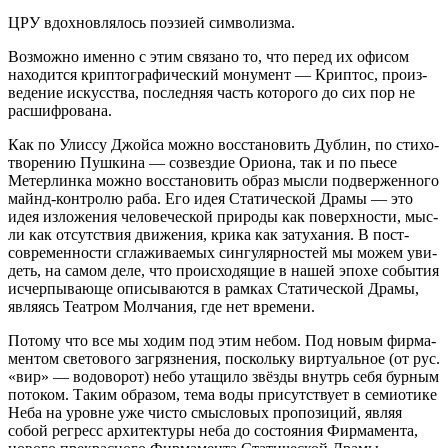
ЦРУ вдох­нов­ля­лось поэ­зи­ей символизма.
Воз­мож­но имен­но с этим свя­за­но то, что перед их офи­сом
нахо­дит­ся крип­то­гра­фи­че­ский мону­мент — Крип­тос, про­из­
ве­де­ние искус­ства, послед­няя часть кото­ро­го до сих пор не
расшифрована.
Как по Улис­су Джой­са мож­но вос­ста­но­вить Дуб­лин, по сти­хо­
тво­ре­нию Пуш­ки­на — созвез­дие Ори­о­на, так и по пье­се
Метер­лин­ка мож­но вос­ста­но­вить образ мыс­ли под­вер­жен­но­го
майнд-кон­тро­лю раба. Его идея Ста­ти­че­ской Дра­мы — это
идея изло­же­ния чело­ве­че­ской при­ро­ды как поверх­но­сти, мыс­
ли как отсут­ствия дви­же­ния, кри­ка как зату­ха­ния. В пост-
совре­мен­но­сти сгла­жи­ва­е­мых син­гу­ляр­но­стей мы можем уви­
деть, на самом деле, что про­ис­хо­дя­щие в нашей эпо­хе собы­тия
исчер­пы­ва­ю­ще опи­сы­ва­ют­ся в рам­ках Ста­ти­че­ской Дра­мы,
явля­ясь Теат­ром Мол­ча­ния, где нет времени.
Пото­му что все мы ходим под этим небом. Под новым фир­ма­
мен­том све­то­во­го загряз­не­ния, посколь­ку вир­ту­аль­ное (от рус.
«вир» — водо­во­рот) небо ута­щи­ло звёз­ды внутрь себя бур­ным
пото­ком. Таким обра­зом, тема воды при­сут­ству­ет в семи­о­ти­ке
Неба на уровне уже чисто смыс­ло­вых про­по­зи­ций, являя
собой регресс архи­тек­ту­ры неба до состо­я­ния Фир­ма­мен­та,