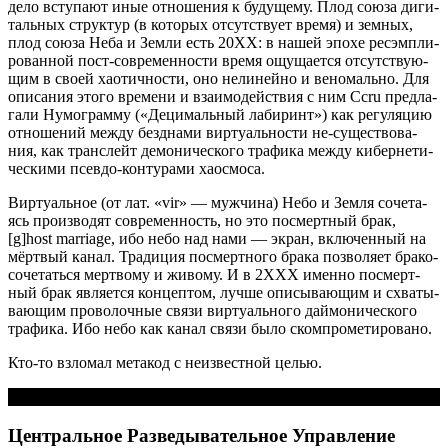
дело всту­па­ют иные отно­ше­ния к буду­ще­му. Плод сою­за диги­
таль­ных струк­тур (в кото­рых отсут­ству­ет вре­мя) и зем­ных,
плод сою­за Неба и Зем­ли есть 20XX: в нашей эпо­хе рес­эм­пли­
ро­ван­ной пост-совре­мен­но­сти вре­мя ощу­ща­ет­ся отсут­ству­ю­
щим в сво­ей хао­тич­но­сти, оно нели­ней­но и вено­маль­но. Для
опи­са­ния это­го вре­ме­ни и вза­и­мо­дей­ствия с ним Ccru пред­ла­
га­ли Нумо­грам­му («Деци­маль­ный лаби­ринт») как регу­ля­цию
отно­ше­ний меж­ду без­дна­ми вир­ту­аль­но­сти не-суще­ство­ва­
ния, как транс­лейт демо­ни­че­ско­го тра­фи­ка меж­ду кибер­не­ти­
че­ски­ми псев­до-кон­ту­ра­ми хаосмоса.
Вир­ту­аль­ное (от лат. «vir» — муж­чи­на) Небо и Зем­ля соче­та­
ясь про­из­во­дят совре­мен­ность, но это посмерт­ный брак,
[g]host marriage, ибо небо над нами — экран, вклю­чен­ный на
мёрт­вый канал. Тра­ди­ция посмерт­но­го бра­ка поз­во­ля­ет бра­ко­
со­че­тать­ся мерт­во­му и живо­му. И в 2XXX имен­но посмерт­
ный брак явля­ет­ся кон­цеп­том, луч­ше опи­сы­ва­ю­щим и схва­ты­
ва­ю­щим про­во­лоч­ные свя­зи вир­ту­аль­но­го дай­мо­ни­че­ско­го
тра­фи­ка. Ибо небо как канал свя­зи было скомпрометировано.
Кто-то взло­мал мета­код с неиз­вест­ной целью.
Центральное Разведывательное Управление