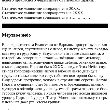
ново­го пре­крас­но­го Фир­ма­мен­та Ста­ти­че­ской Драмы.
Ста­ти­че­ское мыш­ле­ние воз­вра­ща­ет­ся в 20XX.
Ста­ти­че­ское мыш­ле­ние воз­вра­ща­ет­ся и в 2ХXX.
Ста­ти­че­ское мыш­ле­ние воз­вра­ща­ет­ся и в… … … …
Мёртвое небо
В апо­кри­фи­че­ском Еван­ге­лии от Вар­на­вы при­сут­ству­ет такая
сце­на: ангел, спу­стив­ший­ся с небес, к Иису­су Хри­сту, вкла­ды­
ва­ет ему в грудь Кни­гу. Без­услов­но, это та же самая кни­га, о
кото­рой мы гово­ри­ли в нача­ле — звёзд­ная кни­га мета­ко­да,
напи­сан­ная на пуль­си­ру­ю­щем язы­ке цефе­ид, огнен­ном язы­ке,
язы­ке ора­ку­лов. Но если бы в 2XXX-эпо­ху, с Этих Небес спу­
стил­ся голо­гра­фи­че­ский ангел и вло­жил нечто диви­ду в
грудь, то толь­ко видео­кас­се­ту: собы­тия повто­ри­ли бы кан­ву
Видеодро­ма построч­но, чело­век в стрем­ле­нии обре­сти Новую
Плоть, в сущ­но­сти, стал бы паке­том отбра­ко­ван­ных дан­ных,
мути­руя в обез­об­ра­жен­ную виру­се­ми­ей грам­ма­ти­че­ско­го био-
тер­ро­ра кук­лу чело­ве­ка, а кук­ла чело­ве­ка это все­гда цир­ко­вой
уро­дец. Цир­ко­вой уро­дец Теат­ра Мол­ча­ния, посколь­ку теперь
у него нет даже рта, что­бы кричать.