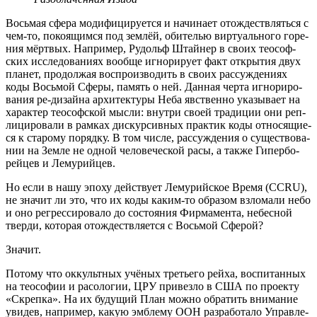
Вось­мая сфе­ра моди­фи­ци­ру­ет­ся и начи­на­ет отож­деств­лять­ся с
чем-то, поко­я­щим­ся под зем­лёй, оби­те­лью вир­ту­аль­но­го горе­
ния мёрт­вых. Напри­мер, Рудольф Штай­нер в сво­их тео­соф­
ских иссле­до­ва­ни­ях вооб­ще игно­ри­ру­ет факт откры­тия двух
пла­нет, про­дол­жая вос­про­из­во­дить в сво­их рас­суж­де­ни­ях
коды Вось­мой Сфе­ры, память о ней. Дан­ная чер­та игно­ри­ро­
ва­ния ре-дизай­на архи­тек­ту­ры Неба явствен­но ука­зы­ва­ет на
харак­тер тео­соф­ской мыс­ли: внут­ри сво­ей тра­ди­ции они реп­
ли­ци­ро­ва­ли в рам­ках дис­кур­сив­ных прак­тик коды отно­ся­щи­е­
ся к ста­ро­му поряд­ку. В том чис­ле, рас­суж­де­ния о суще­ство­ва­
нии на Зем­ле не одной чело­ве­че­ской расы, а так­же Гипер­бо­
рей­цев и Лемурийцев.
Но если в нашу эпо­ху дей­ству­ет Лему­рий­ское Вре­мя (CCRU),
не зна­чит ли это, что их коды каким-то обра­зом взло­ма­ли небо
и оно регрес­си­ро­ва­ло до состо­я­ния Фир­ма­мен­та, небес­ной
твер­ди, кото­рая отож­деств­ля­ет­ся с Вось­мой Сферой?
Зна­чит.
Пото­му что оккульт­ных учё­ных тре­тье­го рей­ха, вос­пи­тан­ных
на тео­со­фии и расо­ло­гии, ЦРУ при­вез­ло в США по про­ек­ту
«Скреп­ка». На их буду­щий План мож­но обра­тить вни­ма­ние
уви­дев, напри­мер, какую эмбле­му ООН раз­ра­бо­та­ло Управ­ле­