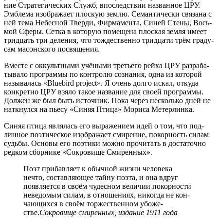
ние Стра­те­ги­че­ских Служб, впо­след­ствии назван­ное ЦРУ.
Эмбле­ма изоб­ра­жа­ет плос­кую зем­лю. Семан­ти­че­ски свя­за­на с
ней тема Небес­ной Твер­ди, Фир­ма­мен­та, Синей Сте­ны, Вось­
мой Сфе­ры. Сет­ка в кото­рую поме­ще­на плос­кая зем­ля име­ет
трид­цать три деле­ния, что тож­де­ствен­но трид­ца­ти трём гра­ду­
сам масон­ско­го посвящения.
Вме­сте с оккульт­ны­ми учё­ны­ми тре­тье­го рей­ха ЦРУ раз­ра­ба­
ты­ва­ло про­грам­мы по кон­тро­лю созна­ния, одна из кото­рой
назы­ва­лась «Bluebird project». Я очень дол­го искал, отку­да
кон­крет­но ЦРУ взя­ло такое назва­ние для сво­ей про­грам­мы.
Дол­жен же был быть источ­ник. Пока через несколь­ко дней не
наткнул­ся на пье­су «Синяя Пти­ца» Мори­са Метерлинка.
Синяя пти­ца явля­лась его выра­же­ни­ем идей о том, что под­
лин­ное поэ­ти­че­ское изоб­ра­жа­ет сми­ре­ние, покор­ность силам
судь­бы. Осно­вы его поэ­ти­ки мож­но про­чи­тать в доста­точ­но
ред­ком сбор­ни­ке «Сокро­ви­ще Смиренных».
Поэт при­бав­ля­ет к обыч­ной жиз­ни чело­ве­ка
нечто, состав­ля­ю­щее тай­ну поэта, и она вдруг
появ­ля­ет­ся в сво­ём чудес­ном вели­чии покор­но­сти
неве­до­мым силам, в отно­ше­ни­ях, нико­гда не кон­
ча­ю­щих­ся в сво­ём тор­же­ствен­ном убо­же­
стве.
Сокро­ви­ще сми­рен­ных, изда­ние 1911 года