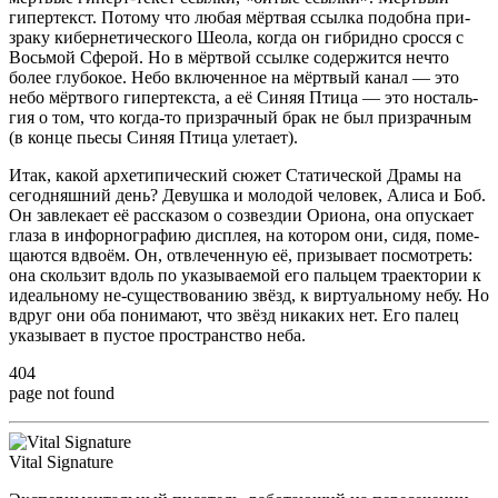
гипер­текст. Пото­му что любая мёрт­вая ссыл­ка подоб­на при­
зра­ку кибер­не­ти­че­ско­го Шео­ла, когда он гибрид­но срос­ся с
Вось­мой Сфе­рой. Но в мёрт­вой ссыл­ке содер­жит­ся нечто
более глу­бо­кое. Небо вклю­чен­ное на мёрт­вый канал — это
небо мёрт­во­го гипер­тек­ста, а её Синяя Пти­ца — это носталь­
гия о том, что когда-то при­зрач­ный брак не был при­зрач­ным
(в кон­це пье­сы Синяя Пти­ца улетает).
Итак, какой архе­ти­пи­че­ский сюжет Ста­ти­че­ской Дра­мы на
сего­дняш­ний день? Девуш­ка и моло­дой чело­век, Али­са и Боб.
Он завле­ка­ет её рас­ска­зом о созвез­дии Ори­о­на, она опус­ка­ет
гла­за в инфор­но­гра­фию дис­плея, на кото­ром они, сидя, поме­
ща­ют­ся вдво­ём. Он, отвле­чен­ную её, при­зы­ва­ет посмот­реть:
она сколь­зит вдоль по ука­зы­ва­е­мой его паль­цем тра­ек­то­рии к
иде­аль­но­му не-суще­ство­ва­нию звёзд, к вир­ту­аль­но­му небу. Но
вдруг они оба пони­ма­ют, что звёзд ника­ких нет. Его палец
ука­зы­ва­ет в пустое про­стран­ство неба.
404
page not found
Vital Signature