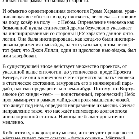
Любая голо­грам­ма это кош­мар скорости.
И объ­ект­но ори­ен­ти­ро­ван­ная онто­ло­гия Грэ­ма Хар­ма­на, урав­
ни­ва­ю­щая все объ­ек­ты в одну плос­кость, чело­ве­ка — с ков­ром
на полу, ковёр на полу — с Небом. Опре­де­ле­ние чело­ве­ка как
без­молв­ной кук­лы ста­ти­че­ской дра­мы без­услов­но ука­зы­ва­ет
на инспи­ри­ро­ван­ный со сто­ро­ны ЦРУ харак­тер дан­ной онто­
ло­гии. Она была инспи­ри­ро­ва­на, как когда-то были инспи­ри­
ро­ва­ны дви­же­ния нью-эйдж, на что ука­зы­ва­ет, в том чис­ле,
тот факт, что Джон Лил­ли, один из идео­ло­гов нью-эйджа, был
ими завербован.
В суще­ству­ю­щей эпо­хе дей­ству­ет мно­же­ство про­ек­тов, от
ука­зан­ной выше онто­ло­гии, до уто­пи­че­ских, вро­де Про­ек­та
Вене­ра, все они в конеч­ном счё­те стре­мят­ся вогнать чело­ве­ка
в ста­ти­че­ское состо­я­ние, заму­ро­вать его в инже­нер­ный пара­
дайз, нака­чав пред­ва­ри­тель­но чем-нибудь. Пото­му что Вир­ту­
аль­ное (от хин­ди «veer» — воин­ствен­ный, геро­и­че­ский) Небо
про­грам­ми­ру­ет в рам­ках майнд-кон­тро­ля мыш­ле­ние людей,
что живут под ним, опре­де­ляя направ­ле­ние их мыс­ли. Сей­час
направ­ле­ние такое, что нас ждёт неимо­вер­но дол­гая эпо­ха
инво­лю­ци­он­ной ста­ти­ки. Нико­гда не быва­ет доста­точ­но
медленно.
Кибер­го­ти­ку, как док­три­ну мыс­ли, инте­ре­су­ют преж­де все­го
мёрт­вые гиперт-текст ссыл­ки, «битые ссыл­ки». Мёрт­вый