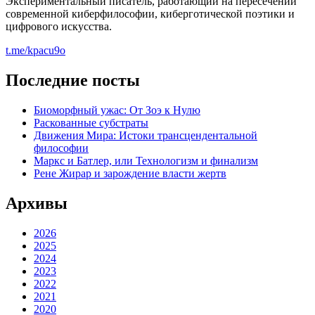
Экс­пе­ри­мен­таль­ный писа­тель, рабо­та­ю­щий на пере­се­че­нии
совре­мен­ной кибер­фи­ло­со­фии, кибер­го­ти­че­ской поэ­ти­ки и
циф­ро­во­го искусства.
t.me/kpacu9o
Последние посты
Биоморфный ужас: От Зоэ к Нулю
Раскованные субстраты
Движения Мира: Истоки трансцендентальной
философии
Маркс и Батлер, или Технологизм и финализм
Рене Жирар и зарождение власти жертв
Архивы
2026
2025
2024
2023
2022
2021
2020