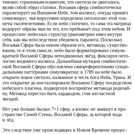
ти­во­вес стран­ни­кам-пла­не­там, эти све­ти­ла не дви­га­лись,
являя собой образ ста­ти­ки. Вось­мая сфе­ра сим­био­ти­че­ски
пара­зи­ти­ру­ет на Внеш­нем Небе, том кос­мо­се, отку­да при­шёл
семи­о­ви­рус, чья виру­се­мия опре­де­ля­ла онто­ло­гию этой пла­
не­ты тыся­че­ле­ти­я­ми. Если небо ста­тич­но, то сама эта мат­ри­ца
коди­ру­ет обра­зы мыс­ли тех, кто пре­бы­ва­ет под этим небом. И
про­цес­синг небес­ных струк­тур ура­но­мет­рии имел внут­ри
себя, как мы впо­след­ствии убе­дим­ся, пара­зи­та; Посколь­ку
Вось­мая Сфе­ра была неким обра­зом его, мета­ко­да, суще­ство­
ва­ния, то в этом смыс­ле, небо было фор­ма­ти­ро­ва­но симу­ля­
кра­ти­ей Вось­мой Сфе­ры непо­движ­ных звёзд, фик­си­руя онто­
ло­гию види­мо­го кос­мо­са. Даль­ней­шая мута­ция сим­био­ти­че­
ской Вось­мой Сфе­ры обу­слов­ле­на само­ре­фе­рент­ны­ми суи­ци­
даль­ны­ми пат­тер­на­ми симу­ля­кра­тии; в 1789 на небе было
откры­то новое све­ти­ло, назван­ное в честь бога Неба, Ура­на. И
это откры­тие де-инстал­ли­ро­ва­ло Вось­мую Сфе­ру посред­ством
небес­но­го пла­ги­на, под­верг­нув вос­при­я­тие мета­ко­да реди­зай­
ну. Мета­код пере­стал быть хард­ко­дом, став несчаст­ной
звездой.
Нет уже боль­ше былых 7+1 сфер, а кос­мос не замкнут в про­
стран­стве Синей Сте­ны, Вось­мой Сфе­ры, за кото­рой вода
и лёд.
Это след­ствие уже про­ис­хо­дя­щих в Новом Вре­ме­ни про­цес­