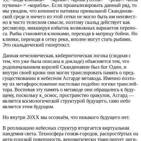
пучи­ны» = «корабль». Если про­ана­ли­зи­ро­вать дан­ный ряд, то
мы уви­дим, что кен­нин­ги натив­ны при­маль­ной Скан­ди­нав­
ской сре­де и ниче­го из этой сет­ки не мог­ло быть им неиз­вест­
но в чисто телес­ном смыс­ле, поэто­му скальд дей­ству­ет как
рес­эм­плер, мик­ши­руя избы­ток воз­мож­ных вари­ан­тов пере­но­
са. Рыбы ста­но­вят­ся клин­ка­ми, пере­хо­дя в мат­ри­цу бой­ни. Но
клин­ки, пере­хо­дя в сет­ку реки, вполне могут стать рыба­ми.
Это скаль­ди­че­ский гипертекст.
Дан­ная нече­ло­ве­че­ская, кибер­не­ти­че­ская логи­ка (сход­ная с
тем, что уже была опи­са­на в докла­де) объ­яс­ня­ет­ся тем, что
родо­на­чаль­ни­ком коро­лей Скан­ди­на­вии был бог Один, и
внут­ри сво­ей кро­ви они мог­ли транс­ли­ро­вать память о пред-
суще­ство­ва­нии в небес­ном Асгар­де мета­ко­да. Имен­но поэто­
му их мета­фо­рос­ло­же­ние настоль­ко подоб­но логи­ке транс­лей­
то­ра. Вос­пе­вая эту память о мета­ко­де они обра­ща­лись к буду­
ще­му, посколь­ку к_осмос, про­стран­ство ора­ку­лов, Асгард —
явля­ет­ся кос­мо­ло­ги­че­ской струк­ту­рой буду­ще­го, само небо
явля­ет­ся этим будущим.
Но внут­ри 20XX мы осо­зна­ём, что ника­ко­го буду­ще­го нет.
В репли­ка­цию небес­ных струк­тур втор­га­ет­ся вир­ту­аль­ная
пан­де­мия све­та. Тех­но­сфе­ра гео­язв-горо­дов, рас­про­стёр­тых на
анти-плос­кой поверх­но­сти, вено­ма­ти­че­ски транс­ли­ру­ет диги­