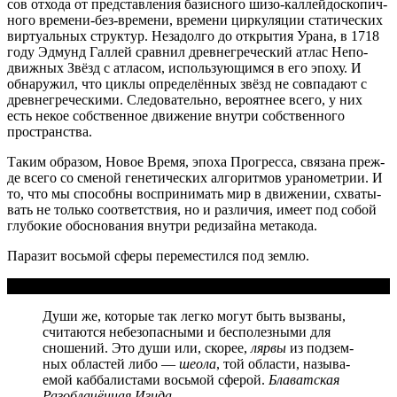
сов отхо­да от пред­став­ле­ния базис­но­го шизо-кал­лей­до­ско­пич­
но­го вре­ме­ни-без-вре­ме­ни, вре­ме­ни цир­ку­ля­ции ста­ти­че­ских
вир­ту­аль­ных струк­тур. Неза­дол­го до откры­тия Ура­на, в 1718
году Эдмунд Гал­лей срав­нил древ­не­гре­че­ский атлас Непо­
движ­ных Звёзд с атла­сом, исполь­зу­ю­щим­ся в его эпо­ху. И
обна­ру­жил, что цик­лы опре­де­лён­ных звёзд не сов­па­да­ют с
древ­не­гре­че­ски­ми. Сле­до­ва­тель­но, веро­ят­нее все­го, у них
есть некое соб­ствен­ное дви­же­ние внут­ри соб­ствен­но­го
пространства.
Таким обра­зом, Новое Вре­мя, эпо­ха Про­грес­са, свя­за­на преж­
де все­го со сме­ной гене­ти­че­ских алго­рит­мов ура­но­мет­рии. И
то, что мы спо­соб­ны вос­при­ни­мать мир в дви­же­нии, схва­ты­
вать не толь­ко соот­вет­ствия, но и раз­ли­чия, име­ет под собой
глу­бо­кие обос­но­ва­ния внут­ри реди­зай­на метакода.
Пара­зит вось­мой сфе­ры пере­ме­стил­ся под землю.
Души же, кото­рые так лег­ко могут быть вызва­ны,
счи­та­ют­ся небез­опас­ны­ми и бес­по­лез­ны­ми для
сно­ше­ний. Это души или, ско­рее,
ляр­вы
из под­зем­
ных обла­стей либо —
шео­ла
, той обла­сти, назы­ва­
е­мой каб­ба­ли­ста­ми вось­мой сфе­рой.
Бла­ват­ская
Раз­об­ла­чён­ная Изида