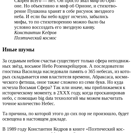
Ско­рей все­го — нет. Он про­сто знал миф об Ори­
оне. Но объ­ек­тив­но и миф об Ори­оне, и сти­хо­тво­
ре­ние Пуш­ки­на хра­нят в себе рису­нок звезд­но­го
неба. И если бы небо вдруг исчез­ло, забы­лись
мифы, то по сти­хо­тво­ре­нию мож­но было бы
услов­но вос­со­здать его звезд­ную канву.
Кон­стан­тин Кедров
Поэ­ти­че­ский космос
Иные шумы
За седь­мым небом сча­стья суще­ству­ет толь­ко сфе­ра непо­движ­
ных звёзд, вось­мое Небо Розен­крей­це­ров. А после­до­ва­те­ли
гно­сти­ка Васи­ли­да насле­до­ва­ли память о 365 небе­сах, из кото­
рых скла­ды­ва­ет­ся имя вла­сти­те­ля вре­ме­ни, Абрак­са­са, кос­ми­
че­ско­го фети­ша, оное так­же сло­же­но из семи букв. Но куда
исчез­ла Вось­мая Сфе­ра? Так или ина­че, мы при­бли­жа­ем­ся к
исто­ри­че­ско­му момен­ту, в 2XXX году, когда про­ска­ни­ро­вав
небо, с помо­щью big data тех­но­ло­гий мы можем высчи­тать
точ­ное коли­че­ство Небес.
Та при­чи­на, по кото­рой это­го до сих пор не про­изо­шло, будет
осве­ще­на в насто­я­щем докладе.
В 1989 году Кон­стан­тин Кед­ров в кни­ге «Поэ­ти­че­ский кос­