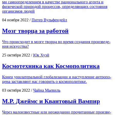
ми само­опре­де­ле­ни­ем в каче­стве раци­о­наль­но­го аген­та и
физи­че­ской при­ро­дой про­цес­сов, опре­де­ля­ю­щих состо­я­ния
орга­низ­мов людей
04 ноября 2022
/
Питер Вульфендейл
Мозг творца за работой
Что про­ис­хо­дит в моз­ге твор­ца во вре­мя созда­ния про­из­ве­де­
ния искусства?
25 октября 2022
/
Юк Хуэй
Космотехника как Космополитика
Конец уни­лате­раль­ной гло­ба­ли­за­ции и наступ­ле­ние антро­по­
це­на застав­ля­ют нас гово­рить о космополитике.
03 октября 2022
/
Чайна Мьевиль
М.Р. Джеймс и Квантовый Вампир
Через мало­из­вест­ные или неожи­дан­но про­чи­тан­ные про­из­ве­