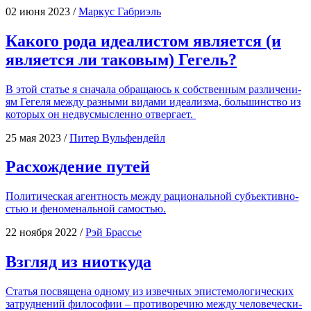
02 июня 2023
/
Маркус Габриэль
Какого рода идеалистом является (и
является ли таковым) Гегель?
В этой ста­тье я сна­ча­ла обра­ща­юсь к соб­ствен­ным раз­ли­че­ни­
ям Геге­ля меж­ду раз­ны­ми вида­ми иде­а­лиз­ма, боль­шин­ство из
кото­рых он недву­смыс­лен­но отвергает.
25 мая 2023
/
Питер Вульфендейл
Расхождение путей
Поли­ти­че­ская агент­ность меж­ду раци­о­наль­ной субъ­ек­тив­но­
стью и фено­ме­наль­ной самостью.
22 ноября 2022
/
Рэй Брассье
Взгляд из ниоткуда
Ста­тья посвя­ще­на одно­му из извеч­ных эпи­сте­мо­ло­ги­че­ских
затруд­не­ний фило­со­фии – про­ти­во­ре­чию меж­ду чело­ве­че­ски­