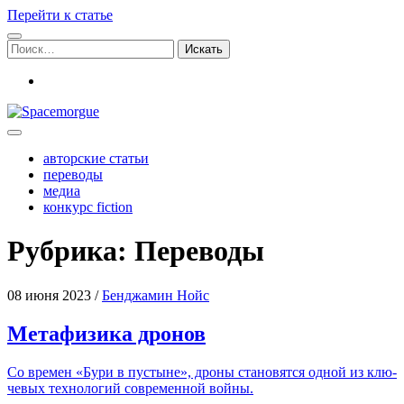
Перейти к статье
Поиск:
vk
Spacemorgue
авторские статьи
переводы
медиа
конкурс fiction
Рубрика:
Переводы
08 июня 2023
/
Бенджамин Нойс
Метафизика дронов
Со вре­мен «Бури в пустыне», дро­ны ста­но­вят­ся одной из клю­
че­вых тех­но­ло­гий совре­мен­ной войны.