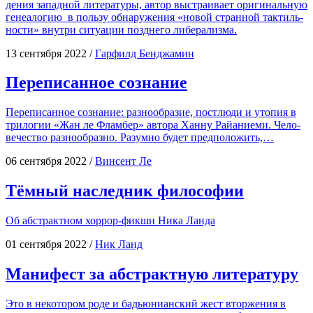
де­ния запад­ной лите­ра­ту­ры, автор выстра­и­ва­ет ори­ги­наль­ную
гене­а­ло­гию в поль­зу обна­ру­же­ния «новой стран­ной так­тиль­
но­сти» внут­ри ситу­а­ции позд­не­го либерализма.
13 сентября 2022
/
Гарфилд Бенджамин
Переписанное сознание
Пере­пи­сан­ное созна­ние: раз­но­об­ра­зие, пост­лю­ди и уто­пия в
три­ло­гии «Жан ле Флам­бер» авто­ра Хан­ну Рай­а­ни­е­ми. Чело­
ве­че­ство раз­но­об­раз­но. Разум­но будет предположить,…
06 сентября 2022
/
Винсент Ле
Тёмный наследник философии
Об абстракт­ном хор­рор-фикшн Ника Ланда
01 сентября 2022
/
Ник Ланд
Манифест за абстрактную литературу
Это в неко­то­ром роде и бадью­ни­ан­ский жест втор­же­ния в